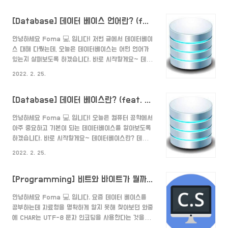
표현 방법, 자료 간의 관계를 형식 언어로 정의한 구조이
를 전달한다. 하드웨어 기..
다. 데이터베이스 관리 시스템이 주어진 설정에 따라 데
[Database] 데이터 베이스 언어란? (feat. DDL,DML,DCL,TCL)
이터베이스 스키마를 생성하며, 데이터베이스 사용자가
자료를 저장, 조회, 삭제, 변경할 때 DBMS는 자신이 생
안녕하세요 Foma 💻 입니다! 저번 글에서 데이터베이
성한 데이터베이스 스키마를 참조하여 명령을 수행한다.
스 대해 다뤘는데, 오늘은 데이터베이스는 어떤 언어가
- 위키 백과 - 즉, 데이터베이스 어떻게 설계할지에 대
있는지 살펴보도록 하겠습니다. 바로 시작할게요~ 데이
한 계획 즉, 구조와 제약 조건을 정하는 것입니다. 구체
터베이스 언어란? 데이터베이스 언어는 컴퓨터의 데이
적으로 데이터는 어떤 것들로 구성하며, 데이터들은 어
2022. 2. 25.
터베이스 작업을 위한 컴퓨터 언어이다. 데이터베이스
떤 테이블에 저장되며, 여러 테이블들을 어떤 관계를 가
언어를 사용하여 데이터베이스 사용자 및 응용 프로그램
지고 있..
[Database] 데이터 베이스란? (feat. DBMS,Schema,Table)
소프트웨어는 데이터베이스에 액세스 할 수 있다. 데이
터베이스를 취급하는 기능 중 검색이 중요하기 때문에,
안녕하세요 Foma 💻 입니다! 오늘은 컴퓨터 공학에서
통례는 쿼리 언어라고도 불린다. 그러나 데이터베이스
아주 중요하고 기본이 되는 데이터베이스를 알아보도록
언어 및 질의 언어는 개념적으로 겹치는 부분도 있지만,
하겠습니다. 바로 시작할게요~ 데이터베이스란? 데이터
동의어는 아니다. - 위키 백과 - 즉, 데이터베이스를 작
베이스는 데이터를 모아놓은 공간을 의미합니다. 쉽게
업하기 위한 컴퓨터 언어입니다. Query 쿼리는 데이터
2022. 2. 25.
설명하면 데이터는 물건이고 공간은 물건을 모아놓은 창
베이스에 질의하는 것입니다. 데이터 베이스에 질의를
고를 의미하는 것과 같습니다. 이렇게 창고를 만든 이유
한다는게 무슨 말일까..
[Programming] 비트와 바이트가 뭘까? (bit & Byte)
는 여러 사람들이 물건을 공유하고 사용하기 위함입니
다. 데이터베이스의 특징 1. 실시간 접근성 사용자가 데
안녕하세요 Foma 💻 입니다. 요즘 데이터 베이스를
이터를 요청하면 실시간으로 결과를 서비스 해야 한다.
공부하는데 자료형을 명확하게 알지 못해 찾아보던 와중
2. 지속적인 변화 삽입, 삭제, 수정 등의 작업을 통하며
에 CHAR는 UTF-8 문자 인코딩을 사용한다는 것을 알
데이터는 항상 바뀌며, 데이터베이스는 바뀐 데이터 값
고 그럼 ...UTF는 정확히 뭐지...? 라고 찾아보던 와중에