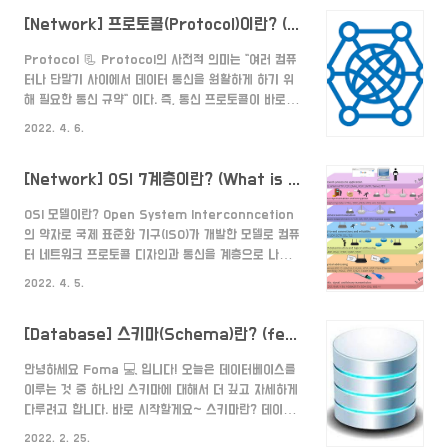
해 알아보자. TCP와 UDP는 모두 Transport(전송)
[Network] 프로토콜(Protocol)이란? (What is a protocol?)
계층에 있는 프로토콜을 의미한다. 고로 Network 계
층에 있는 IP 주소와 함께 전송된 패킷 데이터를 세그먼
Protocol 📃 Protocol의 사전적 의미는 "여러 컴퓨
트로 Session 계층에 전달하는 역할을 한다. TCP와
터나 단말기 사이에서 데이터 통신을 원활하게 하기 위
UDP의 차이 1. 연결성 TCP는 안전한 데이터를 보내기
해 필요한 통신 규약" 이다. 즉, 통신 프로토콜이 바로 프
위해 데이터를 보내는 쪽과 데이터를 받는 쪽을 연결하
로토콜과 같은 의미이다. 통신 프로토콜은 쉽게 말해 통
여 데이터를 전송한다. UDP는 빠르게 데이터를 보내기
2022. 4. 6.
신을 하기 위한 약속이라고 이해하면 된다. 구성 🔗 프
위해 데이터를 보내는 쪽이 일..
로토콜은 물리적 측면과 논리적 측면 이렇게 2가지로
[Network] OSI 7계층이란? (What is OSI 7 Layer?)
이루어져 있다. 물리적 측면 물리적 측면은 말 그대로 물
리적인 기기의 어떤 것을 의미한다. 실제 어떤 장비로 데
OSI 모델이란? Open System Interconncetion
이터를 보낼 것이며, 어떤 단자를 사용할 것이며, 회선의
의 약자로 국제 표준화 기구(ISO)가 개발한 모델로 컴퓨
규격은 어느 정도로 설정할지가 여기에 포함된다. 논리
터 네트워크 프로토콜 디자인과 통신을 계층으로 나누어
적 측면 논리적 측면은 물리적인 것이 아닌 데이터를 보
설명한 것이다. 특히 이 모델은 프로토콜을 기능별로 나
낼 때 논리적인 방식을 의미한다. 데이터를 어떤 식으로
2022. 4. 5.
눈 것인데, 각 계층은 하위 계층의 기능만을 이용하고,
표현할 것이며, 어떤 형식 단위로 데이터를 전송할 ..
상위 계층에게 기능을 제공한다. 일반적으로 하위 계층
[Database] 스키마(Schema)란? (feat. 외부 스키마,개념 스키마,내부 스키마)
들은 하드웨어로, 상위 계층들은 소프트웨어로 구현된
다. OSI 7계층이란? 위 OSI 모델을 물리, 데이터링크,
안녕하세요 Foma 💻 입니다! 오늘은 데이터베이스를
네트워크, 전송, 세션, 표현, 응용 이렇게 7단계로 나눈
이루는 것 중 하나인 스키마에 대해서 더 깊고 자세하게
것을 의미한다. 1. Physical 7단계 중 가장 아래에 있는
다루려고 합니다. 바로 시작할게요~ 스키마란? 데이터
계층으로, 데이터 전송의 시작을 담당한다. 하드웨어 기
베이스 스키마는 데이터베이스에서 자료의 구조, 자료의
술로 전송을 하며, 전기 신호(0과 1)를 이용하여 데이터
2022. 2. 25.