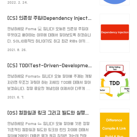
을 저장한다. 3. 동시 공유 서로 다른 작업을 여러 사용
2022. 2. 24.
아스키 코드는 8바이트를 사용한다고 해서 정확히 바이
자에게 동시에 공유되어야 한다. 4. 내용에 따른 참조
트는 뭐지...? 라고 생각하다가... 결국 비트와 바이트까
저장된 데이터..
[CS] 의존성 주입(Dependency Injection)이란? (feat. 써야하는 이유)
지 오게 되었고 열심히 구글링 해서 찾고 명확히 정리하
기 위해서 글을 작성하게 되었습니다. 바로 시작할게요
안녕하세요 Foma 💻 입니다! 오늘은 의존성 주입이
~ 이진수(Binary) bit를 알기 위해선 이진수의 개념을
무엇이고 써야하는 이유에 대해서 알아보도록 하겠습니
알아야 하는데요. 이진수는 두 가지 숫자만 사용하는 수
다. SOLID원칙의 하나이기도 하고 최근 RIBs 아키텍처
입니다.(구체적으론 0과 1을 사용할 수 있습니다.) 이진
를 공부하고 있는데 UIViewController도 직접 채택
수는 컴퓨터와 의사소통 할 수 있는 언어인데요. 그 이유
2021. 8. 26.
하지 않고 ViewControllable로 프로토콜을 만들어서
는 컴퓨터에게 어떠한 정보를 전달할 때 ..
주입하더라구요.. 뭔가 추상적으로는 알겠는데 구체적으
[CS] TDD(Test-Driven-Development)란?
로 명확하게 이게 뭐고 이게 왜 필요한가에 대해서 알지
못해서 글을 정리하려고 합니다! 바로 시작할게요~ 의
안녕하세요 Foma👟 입니다! 오늘 알아볼 주제는 개발
존성을 갖는다는 것은 무엇일까? 🤔 만약 배터리가 일
자라면 무조건 갖춰야 하는 자세인 TDD에 대해서 알아
체형인 자동차 장난감 🚗 이 있다고 가정할게요. 이 자
보겠습니다. 정말 중요한 개념인데 이제서야 다루게 되
동차 장난감은 배터리가 다 닳게 되면 더 이상 사용할
다니... 바로 시작할게요! TDD(테스트 주도 개발)란?
수 없습니다. 이 경우 자동차 장난감은 배터리에 의존하
2021. 6. 7.
🤔 "테스트 주도 개발은 매우 짧은 개발 사이클을 반복
고 있는 것입니다. 코드로 설명을 하면 아래와 같습니
하는 소프트웨어 개발 프로세스 중 하나이다. 개발자는
다..
[OS] 컴파일과 링크 그리고 빌드와 실행의 차이는?(Differences Build,Complile,Run and Link)
먼저 요구사항을 검증하는 자동화된 테스트 케이스를 작
성한다. 그런 후에, 그 테스트 케이스를 통과하기 위한
안녕하세요 Foma 👟 입니다! 오늘 알아볼 것은 정말
최소한의 코드를 생성한다. 마지막으로 작성한 코드를
기초적인 컴파일과 빌드와 링크와 런의 차이에 대해서
표준에 맞도록 리팩토링한다. 이 기법을 개발했거나 '재
알아볼거에요! 대충은 뭐가 뭔지 짐작은 가는데 한마디