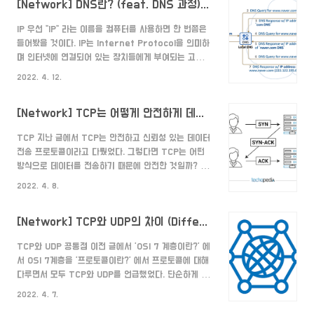
[Network] DNS란? (feat. DNS 과정) (What is Domain Name System?)
IP 우선 "IP" 라는 이름을 컴퓨터를 사용하면 한 번쯤은
들어봤을 것이다. IP는 Internet Protocol을 의미하
며 인터넷에 연결되어 있는 장치들에게 부여되는 고유한
주소를 의미한다. 이 IP 주소는 총 32비트로 되어 있으
2022. 4. 12.
며 4개의 8비트 단위로 이루어져 있으며, "."을 통해 구
별한다. 한 단위당 0~255까지 사용할 수 있으므로 최
[Network] TCP는 어떻게 안전하게 데이터를 교환할까? (3-Way-Handshake & 4-Way-Handshake)
대 42억9496만7296개의 IP 주소를 만들 수 있다.
ex) 127.0.0.1 DNS란? DNS는 Domain Name
TCP 지난 글에서 TCP는 안전하고 신뢰성 있는 데이터
System의 약자로, 도메인 이름 시스템을 말한다. 그렇
전송 프로토콜이라고 다뤘었다. 그렇다면 TCP는 어떤
다면 이 도메인 이름 시스템은 왜 필요할까? 바로 위에
방식으로 데이터를 전송하기 때문에 안전한 것일까? 우
서 설명한 "IP" 때문이다. IP 주소는 최대 12자리의 숫자
선 TCP는 연결되어 있기 때문에 1대 1로 데이터를 주고
로 이루어져 있고, 세상엔 셀 수 없는 장치가 존재하므로
2022. 4. 8.
받는다. 즉, 서버와 클라이언트가 연결되어 데이터를 주
이것을..
고 받는 것이다. 3-Way-Handshake 이 때 서버와
[Network] TCP와 UDP의 차이 (Difference between TCP and UDP)
클라이언트 간의 데이터가 안전하게 전달되려면 연결이
확실하게 되어있는지 확인해야 할 것이다. 그 방법이 바
TCP와 UDP 공통점 이전 글에서 'OSI 7 계층이란?' 에
로 "3-Way-Handshake" 이다. 이름이 3 way
서 OSI 7계층을 '프로토콜이란?' 에서 프로토콜에 대해
handshake인 이유는 3번 신호를 주고 받으며 연결
다루면서 모두 TCP와 UDP를 언급했었다. 단순하게 짚
되어 있는 상태를 확인하기 때문이다. 1. 클라이언트 ->
고 넘어가기엔 중요도가 큰 것 같아서 더 자세히 정리해
서버 클라이언트 측에서 먼저 서버에 연결하기 위해서
2022. 4. 7.
보려고 한다. 차이점을 알아보기 전에 먼저 공통점에 대
특정 숫자가 담긴 신호를 보낸다. 2. 서버..