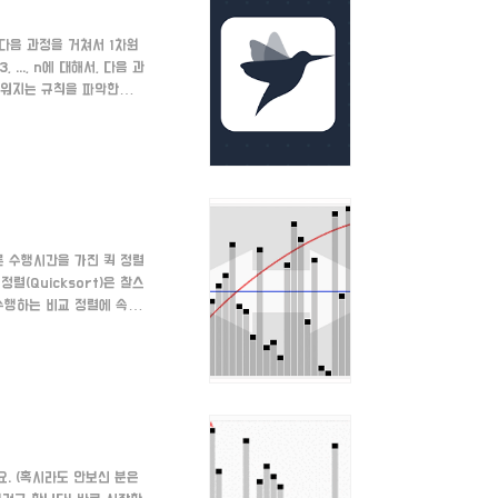
. 다음 과정을 거쳐서 1차원
 ..., n에 대해서, 다음 과
가 채워지는 규칙을 파악한다.
집니다. 예를 들어 n이 10
5+1)부터 10까지 채워집니
른 수행시간을 가진 퀵 정렬
정렬(Quicksort)은 찰스
수행하는 비교 정렬에 속한
 하네요...) 합병 정렬과
렬 과정 🔨 퀵 정렬을 하
바로 기준입니다. 피봇을 가장
. (혹시라도 안보신 분은