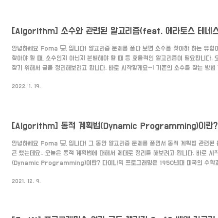
== 1 { return false } if n == 2 || n == 3 {..
[Algorithm] 소수와 관련된 알고리즘(feat. 에라토스 테네
안녕하세요 Foma 💻 입니다! 알고리즘 문제를 풀다 보면 소수를 찾아햐 하는 유형
찾아야 할 때, 소수인지 아닌지 분별해야 할 때 등 효율적인 알고리즘이 필요합니다. 
찾기 위해서 글을 정리해보려고 합니다. 바로 시작할게요~! 기존의 소수를 찾는 방법
은 k라는 수가 있다면 단순하게 2부터 n까지 k로 나눠서 나누어 떨어지는 숫자의 갯
2022. 1. 19.
지만 이런 방법은 숫자가 커지면 커질수록 비효율적이기 때문에 시간이 오래 걸리게 
방법을 사용해야 하는데요. 에라토스 테네스의 체 먼저 2부터 n까지의 구간에서 소수
는지 확인하기 위해선 "에라토스 테네스의 체"를 알고리즘을..
[Algorithm] 동적 계획법(Dynamic Programming)이란?
안녕하세요 Foma 💻 입니다! 그 동안 알고리즘 문제를 풀면서 동적 계획법 관련된
곤 했는데요.. 오늘은 동적 계획법에 대해서 제대로 정리를 해보려고 합니다. 바로 시
(Dynamic Programming)이란? 다이나믹 프로그래밍은 1950년대 미국의 수
문제(Optimization Problem)를 해결하기 위해서 고안되었다. 복잡한 문제를 
2021. 12. 9.
어 푸는 방법을 말하며 이것은 부분 문제 반복과 최적 부분 구조를 가지고 있는 알고
해 더욱 적은 시간 내에 풀 때 사용한다. - 위키 백과 - 즉, 분할 정복 알고리즘과 같
제를 해결해 나가는 알고리즘입니다. 다..