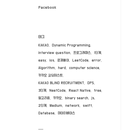
Facebook
태그
KAKAO
Dynamic Programming
interview question
프로그래머스
1단계
easy
ios
문제풀이
LeetCode
error
Algorithm
hard
computer science
카카오 코딩테스트
KAKAO BLIND RECRUITMENT
DFS
3단계
NeetCode
React Native
tree
알고리즘
카카오
binary search
js
2단계
Medium
network
swift
Database
데이터베이스