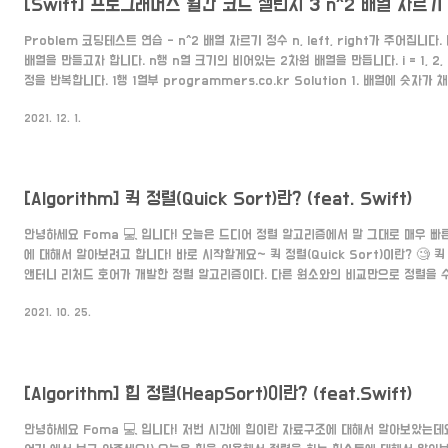
[Swift] 프로그래머스 월간 코드 챌린지 3 n^2 배열 자르기
Problem 코딩테스트 연습 - n^2 배열 자르기 정수 n, left, right가 주어집니다
배열을 만들고자 합니다. n행 n열 크기의 비어있는 2차원 배열을 만듭니다. i = 1, 2, 3,
정을 반복합니다. 1행 1열부 programmers.co.kr Solution 1. 배열에 숫자
배열에 숫자가 채워지는 규칙은 i행에 i개의 i가 채워지고 그 다음 i+1부터 n까지 채워
2021. 12. 1.
이고 i가 5라면 5번째 행은 5가 5개가 먼저 채워집니다. -> [5,5,5,5,5] 그리고 6(
다. -> [5,5,5,5,5,6,7,8,9,10] 2. 시작되는 행과 열, 끝나는 ..
[Algorithm] 퀵 정렬(Quick Sort)란? (feat. Swift)
안녕하세요 Foma 💻 입니다! 오늘은 드디어 정렬 알고리즘에서 말 그대로 매우 빠
에 대해서 알아보려고 합니다! 바로 시작할게요~ 퀵 정렬(Quick Sort)이란? 🧐 퀵 
앤터니 리처드 호어가 개발한 정렬 알고리즘이다. 다른 원소와의 비교만으로 정렬을 
다. - 위키 백과 - (참고로 리처드 호어가 퀵 정렬을 개발했을 당시 나이는 26살이라고
2021. 10. 25.
같이 분할 정복 알고리즘에 속하고 평균적으로 매우 빠른 수행속도를 자랑합니다. 퀵 정
기 위해선 피봇(Pivot)이 핵심이 되는데요. 여기서 피봇은 어떤 것일까요? 피봇은 
첫 번째 인덱스를 선택할 수도 ..
[Algorithm] 힙 정렬(HeapSort)이란? (feat.Swift)
안녕하세요 Foma 💻 입니다! 저번 시간에 힙이란 자료구조에 대해서 알아보았는데요