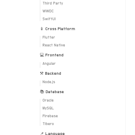
Third Party
WWDC
SwiftUI
📱 Cross Platform
Flutter
React Native
💻 Frontend
Angular
⚒ Backend
Node.js
📚 Database
Oracle
MySQL
Firebase
Tibero
📌 Language