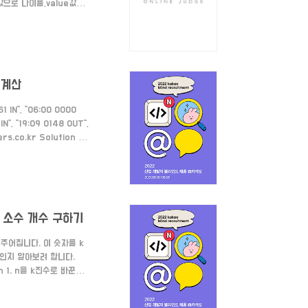
y값으로 나이를,value값으
end 해줍니다. var
 in 0..
금 계산
 IN", "06:00 0000
IN", "19:09 0148 OUT",
s.co.kr Solution 1.
ar parkInfo:
.
에서 소수 개수 구하기
 주어집니다. 이 숫자를 k
개인지 알아보려 합니다.
n 1. n을 k진수로 바꾼다.
mbers =
:Int) -> Bool { if n