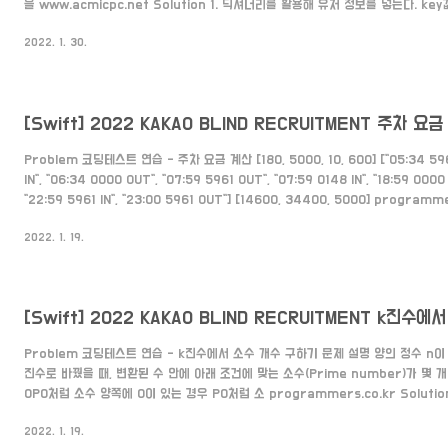
을 www.acmicpc.net Solution 1. 딕셔너리를 활용해 유저 정보를 넣는다. ke
로 이름을 넣습니다. 만약 딕셔너리에 key값이 비어있지 않다면 value에 추가로 app
2022. 1. 30.
userDic:[Int:[String]] = [:] let numberOfUser = Int(readLine()!)! for _
[Swift] 2022 KAKAO BLIND RECRUITMENT 주차 요
Problem 코딩테스트 연습 - 주차 요금 계산 [180, 5000, 10, 600] ["05:34 5961
IN", "06:34 0000 OUT", "07:59 5961 OUT", "07:59 0148 IN", "18:59 0000 
"22:59 5961 IN", "23:00 5961 OUT"] [14600, 34400, 5000] programmer
records의 기록대로 시간을 계산해 저장한다. var timeInfo:[String:Int] = [:] v
2022. 1. 19.
[String:Int] = [:] func calTimeByRecord(_ records:[String],_ parkIn.
[Swift] 2022 KAKAO BLIND RECRUITMENT k진수
Problem 코딩테스트 연습 - k진수에서 소수 개수 구하기 문제 설명 양의 정수 n이
진수로 바꿨을 때, 변환된 수 안에 아래 조건에 맞는 소수(Prime number)가 몇 
0P0처럼 소수 양쪽에 0이 있는 경우 P0처럼 소 programmers.co.kr Solutio
let change = String(n,radix: k) 2. 바꾼 문자를 0을 기준으로 나눈다. let nu
2022. 1. 19.
change.split(separator: "0") 3. 소수인지 판별한다. func isPrimeNumber(_ n