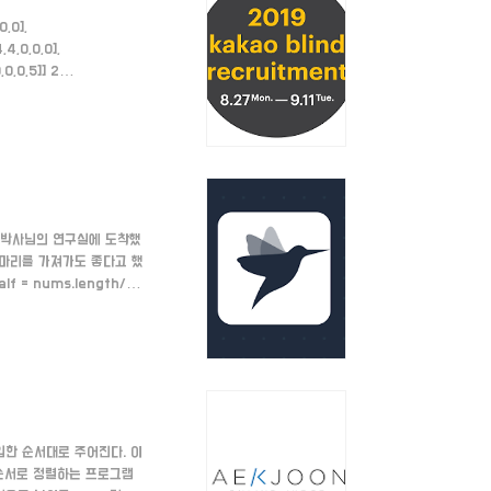
,0],
4,4,0,0,0],
0,0,0,5]] 2
 블록들을 찾아낸다. 주어진
,1,2,3타입이 있다고 가
홍 박사님의 연구실에 도착했
2마리를 가져가도 좋다고 했
lf = nums.length/2
nums.length; i++) {
을 반환한다. return
가입한 순서대로 주어진다. 이
 순서로 정렬하는 프로그램