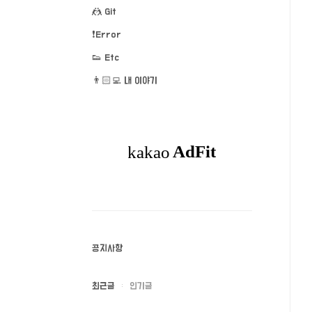
🤼 Git
❗️Error
👟 Etc
👨🏻‍💻 내 이야기
공지사항
최근글
인기글