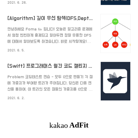
놓고 다음 행으로 진행합니다. 이렇게 진행하면서 가장
2021. 6. 26.
로 모아 불량 programmers.co.kr Solution 1.
마지막 행까지 도달한 경우는 배치할 수 있는 경우이므
불량 사용자와 유저 아이디를 비교한다. func
로..
[Algorithm] 깊이 우선 탐색(DFS,Depth-First-Search)이란? (feat.Swift)
isEqual(userId:String,bannedId:String) ->
Bool { if userId.count != bannedId.count {
안녕하세요 Foma 👟 입니다! 오늘은 알고리즘 문제에
return false } let uid =
서 엄청 빈번하게 출제되고 알아두면 정말 유용한 DFS
userId.map{String($0)} let bid =
에 대해서 알아보도록 하겠습니다. 바로 시작할게요!
bannedId.map{String($0)} for (i,b) in
DFS란? "깊이 우선 탐색은 맹목적 탐색 방법의 하나로
bid.enumerated() { if b != "*" &..
2021. 6. 5.
탐색트리의 최근에 첨가된 노드를 선택하고, 이 노드에
적용 가능한 동작자 중 하나를 적용하여 트리에 다음 수
[Swift] 프로그래머스 월간 코드 챌린지 2 모두 0으로 만들기
준의 한 개의 자식노드를 첨가하며, 첨가된 자식 노드가
목표노드일 때까지 앞의 자식 노드의 첨가 과정을 반복
Problem 코딩테스트 연습 - 모두 0으로 만들기 각 점
해 가는 방식이다." - 위키 백과 - 이게 뭔말이야....;;; 쉽
에 가중치가 부여된 트리가 주어집니다. 당신은 다음 연
게 예제를 통해서 설명드리겠습니다. 아래 사진과 같이
산을 통하여, 이 트리의 모든 점들의 가중치를 0으로 만
지구 안에 세 나라만 있고 모든 나라와 나라의 도시들을
들고자 합니다. 임의의 연결된 두 점을 골라서 한쪽은 1
탐색한다고 가정하겠습니다. 어떤 사람은 "난 먼저 어떤
2021. 6. 2.
증가시키고, 다른 한 programmers.co.kr
나라들이 있는지 부터 확인하고 그 나라 안에 있는..
Solution 1. 0으로 만들 수 있는 트리인지 확인하기 각
가중치의 모든 합이 0이라면 0으로 만들 수 있는 트리
입니다. 만약 0으로 만들 수 없다면 -1을 반환합니다.
(canMakeZero 함수를 참고해주세요!) 2. 각 정점마
다 부모와 자식을 세팅하기 각 edges에 연결된 정점들