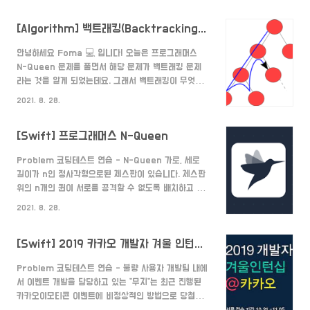
[1,0,0,0,0,0,0,0]] 3800 [[0,0,1,0],[0,0,0,0],
[0,1,0,1],[1,0,0,0]] 2100 [[0,0,0,0,0,0],
[Algorithm] 백트래킹(Backtracking)이란? (feat. 예제포함)
[0,1,1,1,1,0],[0,0,1,0,0,0],[1,0,0,1,0,1],[
programmers.co.kr Solution 해당 문제는 DFS
안녕하세요 Foma 💻 입니다! 오늘은 프로그래머스
로 풀어야 하는 문제입니다. 1. 자동차와 상하좌우 방향
N-Queen 문제를 풀면서 해당 문제가 백트래킹 문제
모델을 만들어준다. (필수는 아님) 자동차에 필요한
라는 것을 알게 되었는데요. 그래서 백트래킹이 무엇이
x,y,price,prev와 상..
고 어떻게 구현해서 사용해야 하는지에 대해 정리해보려
2021. 8. 28.
고 합니다. 바로 시작할게요~ 백트래킹이란? 모든 경우
의 수를 전부 고려하는 알고리즘 상태공간을 트리로 나
[Swift] 프로그래머스 N-Queen
타낼 수 있을 때 적합한 방식이다. 일종의 트리 탐색 알
고리즘이라고 봐도 된다. 방식에 따라서 깊이우선탐색
Problem 코딩테스트 연습 - N-Queen 가로, 세로
(Depth First Search, DFS)과 너비우선탐색
길이가 n인 정사각형으로된 체스판이 있습니다. 체스판
(Breadth First Search, BFS), 최선 우선 탐색
위의 n개의 퀸이 서로를 공격할 수 없도록 배치하고 싶
(Best First Search/HeuristicSearch)이 있다.
습니다. 예를 들어서 n이 4인경우 다음과 같이 퀸을 배
모든 경우의 수를 고려해야 하는 문제라면, DFS가 낫
2021. 8. 28.
치하면 n개의 퀸은 programmers.co.kr
다. BFS로도 구현이 물론 가능하지만,..
Solution 해당 문제는 백트래킹(DFS)으로 풀어야 하
[Swift] 2019 카카오 개발자 겨울 인턴쉽 불량 사용자
는 문제입니다. 1. 각 행마다 퀸을 놓을 수 있는 위치를
체크한다. 각 행마다 퀸은 하나씩밖에 못놓으므로 현재
Problem 코딩테스트 연습 - 불량 사용자 개발팀 내에
행의 열들에 공격할 수 있는 퀸이 있는지 체크합니다. 만
서 이벤트 개발을 담당하고 있는 "무지"는 최근 진행된
약 공격할 수 있는 퀸이 없다면 현재 위치를
카카오이모티콘 이벤트에 비정상적인 방법으로 당첨을
history(퀸의 위치를 저장하는 2차원 배열)에 저장해
시도한 응모자들을 발견하였습니다. 이런 응모자들을 따