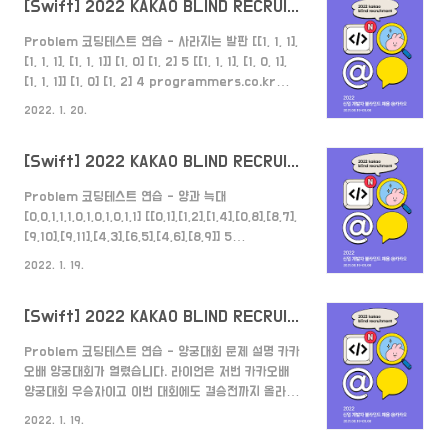
[Swift] 2022 KAKAO BLIND RECRUITMENT 사라지는 발판
Problem 코딩테스트 연습 - 사라지는 발판 [[1, 1, 1],
[1, 1, 1], [1, 1, 1]] [1, 0] [1, 2] 5 [[1, 1, 1], [1, 0, 1],
[1, 1, 1]] [1, 0] [1, 2] 4 programmers.co.kr
Solution 해당 문제는 완전 탐색으로 풀 수 있는 문제
2022. 1. 20.
입니다. 1. 플레이어의 위치와 게임 끝났을 때 움직인 횟
수와 승자를 알려줄 구조체를 만든다. struct
[Swift] 2022 KAKAO BLIND RECRUITMENT 양과 늑대
Location { var x:Int,y:Int } struct
GameResult { var count:Int,isWinnerA:Bool }
Problem 코딩테스트 연습 - 양과 늑대
2. board의 가장 자리를 0으로 감싸준다. Index out
[0,0,1,1,1,0,1,0,1,0,1,1] [[0,1],[1,2],[1,4],[0,8],[8,7],
of range 오류를 쉽게 피하기 위해서 입니다. func
[9,10],[9,11],[4,3],[6,5],[4,6],[8,9]] 5
wrapBoard..
[0,1,0,1,1,0,1,0,0,1,0] [[0,1],[0,2],[1,3],[1,4],[2,5],
2022. 1. 19.
[2,6],[3,7],[4,8],[6,9],[9,10]] 5
programmers.co.kr Solution 해당 문제는 완전
[Swift] 2022 KAKAO BLIND RECRUITMENT 양궁대회
탐색과 DFS로 풀어야 하는 문제입니다. 1. edge를 이
용해 부모와 자식을 연결해줍니다. func
Problem 코딩테스트 연습 - 양궁대회 문제 설명 카카
connectEdge(_ edges:[[Int]]) { for edge in
오배 양궁대회가 열렸습니다. 라이언은 저번 카카오배
edges { if pc[edge[0]] == nil { pc[edge[0]] =
양궁대회 우승자이고 이번 대회에도 결승전까지 올라왔
[edg..
습니다. 결승전 상대는 어피치입니다. 카카오배 양궁대
2022. 1. 19.
회 운영위원 programmers.co.kr Solution 해당