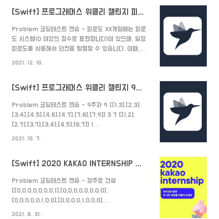
문제는 DFS 및 완전탐색 문제입니다. 1. 각 점수마다 이
[Swift] 프로그래머스 위클리 챌린지 피로도
길지 질지를 결정한다. 10점부터 1점까지 어피치를 이길
수 있는지를 판별합니다. 만약 이길 수 있다면 해당 점수
Problem 코딩테스트 연습 - 피로도 XX게임에는 피로
를 얻는 방법과 그냥 0발을 쏴서 다른 점수를 얻을 방법
도 시스템(0 이상의 정수로 표현합니다)이 있으며, 일정
을 택합니다. DFS를 사용해서 이기는 경우와 그냥 0발
피로도를 사용해서 던전을 탐험할 수 있습니다. 이때, 각
을 쏘고 다음 단계로 넘어갈 경우 2가지를 재귀해줍니
던전마다 탐험을 시작하기 위해 필요한 "최소 필요 피로
다. func dfs(leftArrow:Int,depth:Int,history:
2021. 12. 10.
도"와 던 programmers.co.kr Solution 해당 문
[Int],info:[..
제는 백트래킹으로 풀어야 하는 문제입니다. (혹시 백트
[Swift] 프로그래머스 위클리 챌린지 9주차 전력망을 둘로 나누기
래킹을 모르시는 분들은 여기 에서 보고 와주세요!)
answer를 0부터 탐험을 시작해줍니다. func
Problem 코딩테스트 연습 - 9주차 9 [[1,3],[2,3],
solution(_ k:Int, _ dungeons:[[Int]]) -> Int {
[3,4],[4,5],[4,6],[4,7],[7,8],[7,9]] 3 7 [[1,2],
var answer:Int = 0 explore(dungeons:
[2,7],[3,7],[3,4],[4,5],[6,7]] 1
dungeons, answer: &answer, k:k, count: 0)
programmers.co.kr Solution 1. 전선망의 연결
return answer } 던전들을 ..
2021. 10. 7.
정보를 connect 이중배열을 만들어서 저장한다. var
connect = Array(repeating:
[Swift] 2020 KAKAO INTERNSHIP 경주로 건설
Array(repeating: false, count: n+1),
count:n+1) wires.forEach { connect[$0[0]]
Problem 코딩테스트 연습 - 경주로 건설
[$0[1]] = true connect[$0[1]][$0[0]] = true }
[[0,0,0,0,0,0,0,1],[0,0,0,0,0,0,0,0],
2. 연결된 전선을 하나씩 잘라보며 왼쪽과 오른쪽의 갯
[0,0,0,0,0,1,0,0],[0,0,0,0,1,0,0,0],
수를 세주고 최솟값과 비교합니다. 우선 최솟값을 ..
[0,0,0,1,0,0,0,1],[0,0,1,0,0,0,1,0],[0,1,0,0,0,1,0,0],
2021. 8. 31.