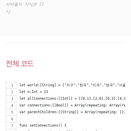
리버풀의 자식은 []

*/
전체 코드
let world:[String] = ["지구","한국","미국","영국","서
let n:Int = 13
let allConnections:[[Int]] = [[0,1],[2,0],[0,3],[4,1],
var connections:[[Bool]] = Array(repeating: Array(repe
var parentChildren:[[String]] = Array(repeating: [], c
func setConnections() {