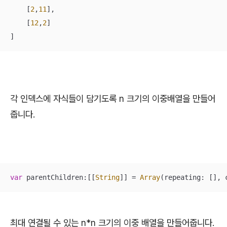
    [
2
,
11
],

    [
12
,
2
]

]
각 인덱스에 자식들이 담기도록 n 크기의 이중배열을 만들어
줍니다.
var
 parentChildren:[[
String
]] 
=
Array
(repeating: [], 
최대 연결될 수 있는 n*n 크기의 이중 배열을 만들어줍니다.