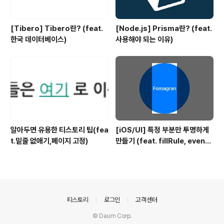
[Tibero] Tibero란? (feat.
[Node.js] Prisma란? (feat.
한국 데이터베이스)
사용해야 되는 이유)
알아두면 유용한 티스토리 팁(fea
[iOS/UI] 특정 부분만 투명하게
t.밑줄 없애기,페이지 고정)
만들기 (feat. fillRule, evenO
dd)
의안내
티스토리
로그인
고객센터
© Daum Corp.