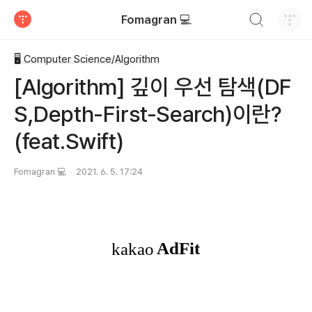
검색하기
Fomagran 💻
티스토리
🖥 Computer Science/Algorithm
[Algorithm] 깊이 우선 탐색(DF
S,Depth-First-Search)이란?
(feat.Swift)
Fomagran 💻
2021. 6. 5. 17:24