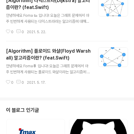
[Algorithm] 다익스트라(Dijkstra) 알고리
즘이란? (feat.Swift)
글 내용
안녕하세요 Foma 👟 입니다! 오늘은 그래프 문제에서 아
주 빈번하게 사용되는 다익스트라라는 알고리즘에 대해서
알아보겠습니다. 바로 시작할게요! 다익스트라란? 🤔 나무
0
0
2021. 5. 22.
위키에는 다음과 같이 정의되어있습니다. "음의 가중치가
없는 그래프의 한 정점에서 모든 정점까지의 최단거리를
각각 구하는 알고리즘이다." 쉽게 말하면 한 정점에서 다른
[Algorithm] 플로이드 와샬(Floyd Warsh
정점으로 이동할 때 가장 빠른 길을 찾아주는 알고리즘이
에요. 그래프 설명 다음과 같은 그래프가 있다고 가정하겠
all) 알고리즘이란? (feat.Swift)
글 내용
습니다. 시작 정점은 1로 목표 정점을 4로 두었을 때 가장
안녕하세요 Foma🍍 입니다! 오늘은 그래프 문제에서 아
가까운 거리는 몇일까요? 1 - 5 - 4 로 가는 경우가 3 + 1
주 빈번하게 사용되는 플로이드 와샬이라는 알고리즘에 대
= 4로 가장 가까운 길이겠죠? 이렇게 간단히 보이는 경로
해서 알아보겠습니다. 바로 시작할게요! 플로이드 와샬이
는 눈으로 쉽게 찾을 수 있지만 복잡한 경로일수록 찾기가
0
0
2021. 5. 17.
란? 🤔 위키 백과에는 다음과 같이 정의되어있습니다. "플
어려워질 것입니다. 이..
로이드 와샬 알고리즘은 변의 가중치가 음이거나 양인 (음
수 사이클은 없는) 가중 그래프에서 최단 경로들을 찾는 알
고리즘이다." 쉽게 말하면 모든 최단 경로를 찾는 알고리즘
이에요. 그래프 설명 아래와 같은 그래프가 있다고 가정할
이 블로그 인기글
게요. (파란색 동그라미는 정점, 사이에 숫자는 거리입니
다.) 만약 1번 정점에서 3번 정점으로 가려면 어떤 정점을
이용해야 가장 짧을까요? 정답을 알기 위해선 중간에 모든
정점을 거쳐서 간 다음 가장 짧은 거리를 구해야 할 것 입니