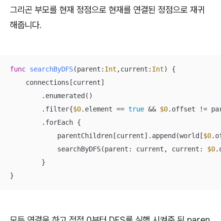
그리곤 부모를 현재 정점으로 현재를 연결된 정점으로 재귀
해줍니다.
func
searchByDFS
(
parent
:
Int
,
current
:
Int
)
 {

    connections[current]

        .enumerated()

        .filter{
$0
.element 
==
true
&&
$0
.offset 
!=
 pa
        .forEach {

            parentChildren[current].append(world[
$0
.o
            searchByDFS(parent: current, current: 
$0
.
        }

}
모든 연결을 하고 정점 0부터 DFS를 실행 시켜준 뒤 paren