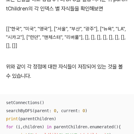
tChildren의 각 인덱스 별 자식들을 확인해보면
[["
한국
", "
미국
", "
영국
"], ["
서울
", "
부산
", "
광주
"], ["
뉴욕
", "LA",
"
시카고
"], ["
런던
", "
맨체스터
", "
리버풀
"], [], [], [], [], [], [], [],
[], []]
위와 같이 각 정점에 대한 자식들이 저장되어 있는 것을 볼
수 있습니다.
setConnections()

searchByDFS(parent: 
0
, current: 
0
print
for
 (i,children) 
in
 parentChildren.enumerated(){
