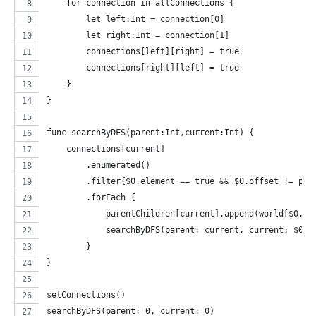
    for connection in allConnections {
        let left:Int = connection[0]
        let right:Int = connection[1]
        connections[left][right] = true
        connections[right][left] = true
    }
}
func searchByDFS(parent:Int,current:Int) {
    connections[current]
        .enumerated()
        .filter{$0.element == true && $0.offset != par
        .forEach {
            parentChildren[current].append(world[$0.of
            searchByDFS(parent: current, current: $0.o
        }
}
setConnections()
searchByDFS(parent: 0, current: 0)