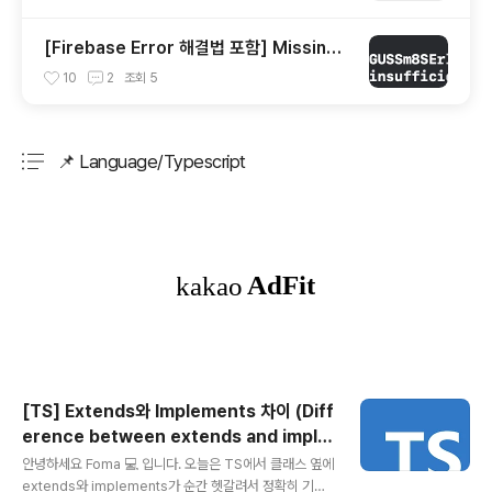
[Firebase Error 해결법 포함] Missing
or insufficient permissions
10
2
조회
5
📌 Language/Typescript
분류 전체보기
주요 글 목록
[TS] Extends와 Implements 차이 (Diff
erence between extends and imple
글 내용
ments)
안녕하세요 Foma 💻 입니다. 오늘은 TS에서 클래스 옆에
extends와 implements가 순간 헷갈려서 정확히 기억