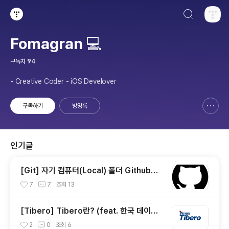
검색하기
티스토리
Fomagran 💻
구독자
94
- Creative Coder - iOS Develover
구독하기
방명록
신고하기 레이어
열기
인기글
[Git] 자기 컴퓨터(Local) 폴더 Github에
연결하기
7
7
조회
13
[Tibero] Tibero란? (feat. 한국 데이터
베이스)
2
0
조회
6