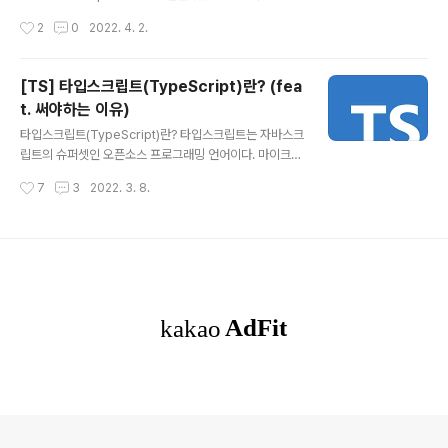
하기 위해 정리하려고 합니다. 바로 시작할게요~ Extend
작성시간
2
0
2022. 4. 2.
s 상속받고자 하는 부모 클래스를 명시하는 것. 즉, exten
ds에 원하는 클래스를 명시하면 해당 클래스의 프로퍼티
와 메서드를 따로 구현하지 않아도 인스턴스에서 자유롭게
[TS] 타입스크립트(TypeScript)란? (fea
사용 가능합니다. 쉽게 말해 "부모가 가진 거 너 맘대로 써
t. 써야하는 이유)
도 돼~" 라는 것과 같습니다. 아래와 같이 부모 클래스를
글 내용
만들어 줍니다. class Parent { public lastName: stri
타입스크립트(TypeScript)란? 타입스크립트는 자바스크
ng = "An"; public speakKorean() { console.log
립트의 슈퍼셋인 오픈소스 프로그래밍 언어이다. 마이크로
("안녕하세요"); } public eatWithChopsticks() { co..
소프트에서 개발, 유지하고 있으며 엄격한 문법을 지원한
작성시간
7
3
2022. 3. 8.
다. C#의 리드 아키텍트이자 델파이, 터보 파스칼의 창시
자인 Anders Hejlsberg가 개발에 참여한다. 클라이언
트 사이드와 서버 사이드를 위한 개발에 사용할 수 있다. 타
입스크립트는 자바스크립트 엔진을 사용하면서 커다란 애
플리케이션을 개발할 수 있게 설계된 언어이다.자바스크립
트의 슈퍼셋이기 때문에 자바스크립트로 작성된 프로그램
이 타입스크립트 프로그램으로도 동작한다. 타입스크립트
에서 자신이 원하는 타입을 정의하고 프로그래밍을 하면
자바스크립트로 컴파일되어 실행할 수 있다. 타입스크립트
는 모든 운영 체제, 모든 브라우저, 모든 호스트에..
의안내