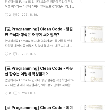
을 진행하며 BDD로 테스트 코드를 작성함에 따라 설계 역
안녕하세요 Foma 💻 입니다! 오늘은 의존성 주입이 무엇
시 행위의 중심이 되는 도메인 기반 설계가 된다. 즉, 사용
이고 써야하는 이유에 대해서 알아보도록 하겠습니다. SO
자의 행위를 미리 예상하고 결과를 테스트 해보는 개발 방
LID원칙의 하나이기도 하고 최근 RIBs 아키텍처를 공부하
작성시간
2
0
2021. 8. 26.
법입니다. BDD의 개발 절차 BDD는 많은 사람들이 연구
고 있는데 UIViewController도 직접 채택하지 않고 Vie
한 끝에 정형화된 형식이 만들어..
wControllable로 프로토콜을 만들어서 주입하더라구
요.. 뭔가 추상적으로는 알겠는데 구체적으로 명확하게 이
[💻 Programming] Clean Code - 깔끔
게 뭐고 이게 왜 필요한가에 대해서 알지 못해서 글을 정리
한 주석과 형식은 어떻게 써야할까?
하려고 합니다! 바로 시작할게요~ 의존성을 갖는다는 것은
글 내용
무엇일까? 🤔 만약 배터리가 일체형인 자동차 장난감 🚗
안녕하세요 Foma👟 입니다! 평소에 코드를 가독성 있게
이 있다고 가정할게요. 이 자동차 장난감은 배터리가 다 닳
작성할 때 형식을 어떻게 맞춰야 될까? 에 대한 고민과 또
게 되면 더 이상 사용할 수 없습니다. 이 경우 자동차 장난
다른 사람이 볼 때 애매한 코드를 적었을 때 주석으로 어떻
작성시간
2
0
2021. 8. 7.
감은 배터리에 의존하고 있는 것입니다. 코드로 설명을 하
게 설명해야 할까? 에 대한 고민을 했었는데요. 클린 코드
면 아래와 같습니다..
에서 좋은 주석과 나쁜 주석, 가독성 있게 형식을 맞추는 법
에 대해서 알게 되어 정리하려고 합니다. (제가 평소에 많이
[💻 Programming] Clean Code - 깨끗
쓰던 나쁜 버릇이나 중요하다고 생각드는 것 위주로 정리
한 함수는 어떻게 작성할까?
하겠습니다.) 바로 시작할게요~ 주석 이 책의 저자인 밥 아
글 내용
저씨는 주석에 대해서 이렇게 말합니다. 주석은 기껏해야
안녕하세요 Foma 👟 입니다! 항상 함수를 작성하면서 "파
필요악이다. 프로그래밍 언어 자체를 치밀하게 사용해 의
라미터는 몇 개가 적당할까?", "어느정도 단위로 써야할
도를 표현할 능력이 있다면 주석은 거의 필요하지 않다. 이
까?" 등 함수를 적절하기 쓰기 위해서 고민했었는데요. "클
작성시간
0
0
2021. 8. 4.
렇게 주석을 무시하는 이유는 무엇일까요? 바로 주석은 오
린 코드" 책을 통해서 깔끔한 함수를 작성하는 법에 대해
래되면 오래될수록 그릇될 가..
알게 되어 정리해보려고 합니다. 1. 더 작게 깔끔한 함수를
작성하기 위해선 이 책의 저자인 마틴은 최대한 작게 더 작
[💻 Programming] Clean Code - 의미
게 쓰라고 강조합니다. (실제로 익스트림 프로그래밍 개발