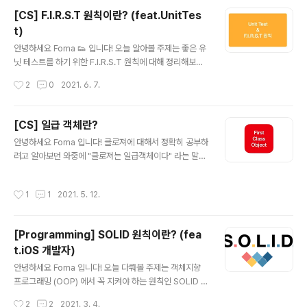
어 개발 프로세스 중 하나이다. 개발자는 먼저 요구사항을
[CS] F.I.R.S.T 원칙이란? (feat.UnitTes
검증하는 자동화된 테스트 케이스를 작성한다. 그런 후에,
t)
그 테스트 케이스를 통과하기 위한 최소한의 코드를 생성
글 내용
한다. 마지막으로 작성한 코드를 표준에 맞도록 리팩토링
안녕하세요 Foma 👟 입니다! 오늘 알아볼 주제는 좋은 유
한다. 이 기법을 개발했거나 '재발견' 한 것으로 인정되는 K
닛 테스트를 하기 위한 F.I.R.S.T 원칙에 대해 정리해보려
ent Beck은 2003년에 TDD가 단순한 설계를 장려하고
고 합니다. 바로 시작할게요~ F.I.R.S.T 원칙이란? First
작성시간
2
0
2021. 6. 7.
자신감을 불어넣어준다고 말하였다." - 위키 백과 - 간단하
원칙은 '클린 코드' 라는 아주 유명한 책의 저자인 Bob Ma
게 말하면 코드를 쓰기 ..
rtin이 처음 제시한 규칙입니다. 이 규칙은 효율적이고 좋
은 단위 테스트를 하기 위한 5가지 요소로 이루어져 있습
[CS] 일급 객체란?
니다. 빠르고(Fast),독립적이고(Independent),반복가능
글 내용
안녕하세요 Foma 입니다! 클로져에 대해서 정확히 공부하
하며(Repeatable),자체 검증가능하고(Self-validatin
려고 알아보던 와중에 "클로져는 일급객체이다" 라는 말에
g),철저하고 적시에(Thorough&Timely) 작성 가능한
서 일급객체에 대해서 명확하게 설명할 수가 없어서 구체
테스트를 First 원칙을 준수한 유닛테스트라고 합니다. 이
적으로 알아보고 정리해보겠습니다. 바로 시작할게요! Fir
5가지 원칙에 대해서 세세하게 다루도록 하겠습니다. Fas
작성시간
1
1
2021. 5. 12.
st-Class-Object(일급 객체) 일급 객체란 무엇일까?🧐
t 유닛 테스트는 빠르게 ..
위키백과에는 다음과 같이 정의되어있습니다. "일급 객체
란 다른 객체들에 일반적으로 적용 가능한 연산을 모두 지
[Programming] SOLID 원칙이란? (fea
원하는 객체를 가리킨다. 보통 함수에 매개변수로 넘기기,
t.iOS 개발자)
수정하기, 변수에 대입하기와 같은 연산을 지원할 때 일급
글 내용
객체라고 한다." 즉, 함수를 값으로도 저장할 수 있고 파라
안녕하세요 Foma 입니다! 오늘 다뤄볼 주제는 객체지향
미터로 넣어줄 수도 있고 리턴값으로도 쓰일 수가 있는 것
프로그래밍 (OOP) 에서 꼭 지켜야 하는 원칙인 SOLID 입
이 일급 객체입니다. 1960년대, 영국의 컴퓨터 과학자 크
니다. SOLID를 알아보는 이유는 Swift로 개발을 하면서
작성시간
2
2
2021. 3. 4.
리스토퍼 스트래치가 처음 ..