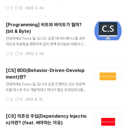
확히 공부를 해보려고 합니다. 바로 시작할게요~ Unicod
작성시간
2
0
2022. 2. 24.
e란? 초기에 컴퓨터에서는 아스키를 사용하였는데, 이것
은 8비트만을 사용해서 256개 문자를 표현할 수 있었습니
다. (비트를 모르시는 분들은 여기 에서 확인할 수 있습니
[Programming] 비트와 바이트가 뭘까?
다!) 하지만 256개의 문자로는 세계의 수 많은 언어를 다
(bit & Byte)
루긴 힘들죠. 그래서 전 세계 모든 문자를 수용할 수 있는
글 내용
산업 표준을 설계한 것이 바로 유니코드입니다. 이 표준에
안녕하세요 Foma 💻 입니다. 요즘 데이터 베이스를 공부
는 문자 집합이나 문자 인코딩 등 문자들을 다루기 위한 알
하는데 자료형을 명확하게 알지 못해 찾아보던 와중에 CH
고리즘 등을 포함하고 있습니다. 유니 코드는 유니크한 코
AR는 UTF-8 문자 인코딩을 사용한다는 것을 알고 그럼
작성시간
2
0
2022. 2. 24.
드라는 것을 줄인 것으로 모든 문자에 특정 번호를 매겨서
...UTF는 정확히 뭐지...? 라고 찾아보던 와중에 아스키 코
사용합니다. 현재는 문자..
드는 8바이트를 사용한다고 해서 정확히 바이트는 뭐지...?
라고 생각하다가... 결국 비트와 바이트까지 오게 되었고 열
[CS] BDD(Behavior-Driven-Develop
심히 구글링 해서 찾고 명확히 정리하기 위해서 글을 작성
ment)란?
하게 되었습니다. 바로 시작할게요~ 이진수(Binary) bit를
글 내용
알기 위해선 이진수의 개념을 알아야 하는데요. 이진수는
안녕하세요 Foma 💻 입니다! 요즘 진행하고 있는 프로젝
두 가지 숫자만 사용하는 수입니다.(구체적으론 0과 1을 사
트를 테스트 주도 개발하려고 하다가 좋은 프레임워크를
용할 수 있습니다.) 이진수는 컴퓨터와 의사소통 할 수 있는
찾게 되었습니다. Quick/Nimble 이라는 프레임워크였는
작성시간
2
0
2021. 8. 31.
언어인데요. 그 이유는 컴퓨터에게 어떠한 정보를 전달할
데요. 여기서 Quick은 BDD 프레임워크라고 소개하더라
때 ..
구요. 그래서 BDD가 뭐고 TDD와는 무엇이 다른지 정리
해보려고 합니다. 바로 시작할게요~ BDD란? TDD에서
[CS] 의존성 주입(Dependency Injectio
파생된 개발 방법론으로 개발자와 비개발자간의 협업 과정
n)이란? (feat. 써야하는 이유)
을 녹여낸 방법이다. 사용자의 행위를 작성하고 결과 검증
글 내용