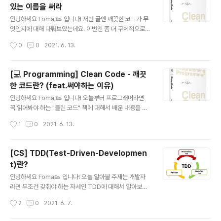
있는 이름을 써라
자인 "켄트 백"이 작성한 함수는 2줄에서 4줄로밖에 이루
글 내용
어져 있지 않다고 하네요) "그렇다면 작게 쓰는 것의 기준
안녕하세요 Foma 👟 입니다! 저번 글엔 깨끗한 코드가 무
은 어느 정도일까요?" 함수 안에서 if/else/while문에 쓰
엇인지에 대해 다뤄보았는데요. 이번엔 좀 더 구체적으로
이는 블록은 한 줄이 적당하고 들여쓰기는 1단에서 2단을
깨끗한 코드를 작성하기 위한 첫번째 규칙 "의미있는 이름"
작성시간
0
0
2021. 6. 13.
넘어서면 안된다고 합니다. 이렇게 작게 함수를 작성해야
에 대해서 정리해보도록 하겠습니다. 의도를 분명히 밝혀
더 이해하기 쉽..
라 나쁜 예 ❌ 만약 아래와 같은 함수가 있다면 뭘 의미하는
지 알 수가 없다. func abc(a:String,b:String) -> Strin
[💻 Programming] Clean Code - 깨끗
g { return a+b } 좋은 예 👍🏻 위와 같은 역할을 함수이지
한 코드란? (feat.써야하는 이유)
만 아래처럼 작성하면 확실히 성과 이름을 받아서 풀네임
글 내용
을 만드는 것이구나 라고 알 수 있다. func makeFullNa
안녕하세요 Foma 👟 입니다! 오늘부터 프로그래머라면
me(firstName:String,lastName:String) -> String {
꼭 읽어봐야 하는 "클린 코드" 책에 대해서 배운 내용을 이
let fullName = firstName + lastName ..
해한대로 정리해보려고 합니다. 나쁜 코드란? 해독하기 어
작성시간
1
0
2021. 6. 13.
려운 코드 생산성을 떨어뜨리는 코드 일정 기한에 급하게
짠 코드 즉, 한마디로 급하게 대충 짜서 코드가 읽기 어려워
지고 그러다가 점점 개발 속도가 늘어가는 코드가 나쁜 코
[CS] TDD(Test-Driven-Developmen
드입니다. "아니 그러면 일정 기한을 빡빡하게 잡은 관리자
t)란?
잘못 아니야?" 라고 질문할 수도 있습니다. 하지만 이 책에
글 내용
서는 의사라는 직업으로 비유를 하는데요. 만약 당신이 의
안녕하세요 Foma👟 입니다! 오늘 알아볼 주제는 개발자
사인 상황에서 관리자가 시간 내에 수술을 마치기 위해서
라면 무조건 갖춰야 하는 자세인 TDD에 대해서 알아보겠
손을 씻는 것을 생략하라고 요구합니다. 이 때 만약 환자에
습니다. 정말 중요한 개념인데 이제서야 다루게 되다니...
작성시간
2
0
2021. 6. 7.
게 무슨 일이 생겼다면 누구의 잘못이 클까요? 당연히 수술
바로 시작할게요! TDD(테스트 주도 개발)란? 🤔 "테스트
을 맡은 의사의 잘못이 클겁니..
주도 개발은 매우 짧은 개발 사이클을 반복하는 소프트웨