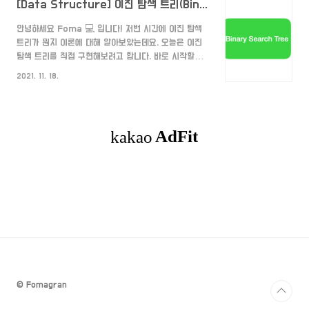
[Data Structure] 이진 탐색 트리(Binary Search Tree) 구현해보기 (feat.Swift)
안녕하세요 Foma 💻 입니다! 저번 시간에 이진 탐색
트리가 뭔지 이론에 대해 알아보았는데요. 오늘은 이진
탐색 트리를 직접 구현해보려고 합니다. 바로 시작할게
요~ BSTNode 이진 탐색 트리의 노드를 만들어 주겠
2021. 11. 18.
습니다. 노드는 값,왼쪽,오른쪽 자식의 노드 정보를 가지
고 있습니다. class BSTNode { var value:T var
leftChild:BSTNode? var
rightChild:BSTNode? init(value:T) {
self.value = value } } Binary Search Tree 이
진 탐색 트리의 최상단 값을 가질 root를 프로퍼티로
정의했습니다. struct BinarySearchTree { var
root:BSTNode? Insert public mutatin..
© Fomagran