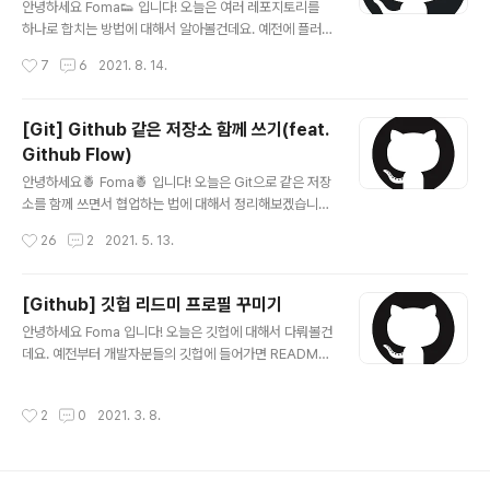
컬저장소 주소 원격 저장소에서 Code라고 초록색 버튼이
안녕하세요 Foma👟 입니다! 오늘은 여러 레포지토리를
있을거에요. 거기서 HTTPS 주소를 복사해줍니다. 먼저 g
하나로 합치는 방법에 대해서 알아볼건데요. 예전에 플러
it init 부터 진행해 줍니다 git init 그 다음 터미널에 아래와
터 공부하던 간단한 미니 프로젝트들이 많이 쌓여서 이걸
작성시간
7
6
2021. 8. 14.
같이 복사해준 원격저장소 HTTPS 주소와 함께 작성해줍
하나의 Flutter Example이라는 레포지토리로 합치고 싶
니다. git ..
더라구요. 그래서 오늘은 이렇게 하나로 합치는 과정에 대
해서 정리하도록 하겠습니다! 바로 시작할게요~ Github
[Git] Github 같은 저장소 함께 쓰기(feat.
먼저 Github 사이트로 이동해주세요. GitHub: Where t
Github Flow)
he world builds software GitHub is where over
글 내용
65 million developers shape the future of softw
안녕하세요🍍 Foma🍍 입니다! 오늘은 Git으로 같은 저장
are, together. Contribute to the open source co
소를 함께 쓰면서 협업하는 법에 대해서 정리해보겠습니
mmunity, manage your Git repo..
다. 다양한 협업 방식 중 Gihub Flow에 대해서 다뤄보겠
작성시간
26
2
2021. 5. 13.
습니다. 바로 시작할게요! (Visual Studio 기준으로 설명
드리겠습니다.) 1. 함께 쓸 저장소 만들고 초대하기 Github
으로 들어가서 New버튼을 눌러 새로운 저장소를 만들어
[Github] 깃헙 리드미 프로필 꾸미기
주세요. 원하는 저장소 이름을 적고 Create Repository
글 내용
안녕하세요 Foma 입니다! 오늘은 깃헙에 대해서 다뤄볼건
를 눌러줍니다. 만들어준 저장소의 Settings로 들어가서
데요. 예전부터 개발자분들의 깃헙에 들어가면 README
왼쪽 탭에 있는 Manage access를 눌러줍니다. Inviete
파일을 이용해서 자신을 소개하는 것을 봤는데요. 오늘은
a collaborator 버튼을 눌러 함께 할 사람을 찾아줍니다.
저도 한번 깃헙에 있는 프로필을 꾸며본 과정들을 정리해
함께할 사람을 고르고 Add to this repository를 눌러
작성시간
2
0
2021. 3. 8.
보려고 합니다! Preview Repository 만들기 가장 먼저
추가해줍니다. 이렇게..
해주셔야할건 Repository를 만들어주셔야 합니다. 하지
만 주의할 점은 반드시!!! github 계정에 있는 이름과 똑같
이 만들어주셔야 합니다. 그 다음 아래에 있는 Add a REA