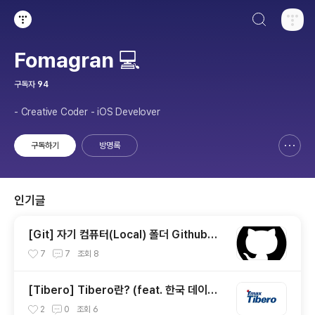
검색하기
티스토리
Fomagran 💻
구독자
94
- Creative Coder - iOS Develover
구독하기
방명록
신고하기 레이어
열기
인기글
[Git] 자기 컴퓨터(Local) 폴더 Github에
연결하기
7
7
조회
8
[Tibero] Tibero란? (feat. 한국 데이터
베이스)
2
0
조회
6