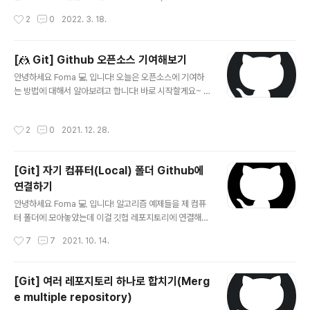
w) (혹시 안보신 분들은 여기 에서 확인할 수 있습니다.) 하
작성시간
2
0
2022. 3. 18.
지만 Github-Flow뿐만 아니라 Gitlab-Flow,Git-Flow
등 다양한 Work-Flow들이 있는데요. 오늘은 좀 더 복잡
한 프로젝트에서 사용되는 브랜치 관리 전략인 Git-Flow
[🤼 Git] Github 오픈소스 기여해보기
에 대해서 알아보려고 합니다. 바로 시작할게요~ Git-Flo
글 내용
안녕하세요 Foma 💻 입니다! 오늘은 오픈소스에 기여하
w란? Vincent Driessen가 만든 Git으로 브랜치를 나눠
는 방법에 대해서 알아보려고 합니다! 바로 시작할게요~ 1.
개발하는 방식 중 하나입니다. 특징은 5종류의 브랜치를
기여할 오픈소스 찾기 평소 자기가 관심이 있거나, 기여해
이용하여 저장소를 운영하게 됩니다. 5종류의 브랜치는 아
보고 싶은 공개 레포지토리를 찾습니다. (저는 iOS 면접질
래와 같습니다. Master(main) Release Develop Fea
작성시간
2
0
2021. 12. 28.
문을 정리하는 iOS-Dev-Career 라는 레포지토리를 선
ture Hotf..
택했습니다.) 2. 내 레포지토리로 가져오기 레포지토리 우
측 상단에 보면 Fork라고 적혀있을거에요. 해당 버튼을 눌
[Git] 자기 컴퓨터(Local) 폴더 Github에
러서 내 레포지토리로 가져옵니다. 가져오면 자신의 깃헙
연결하기
에 레포지토리가 만들어진 것을 볼 수 있습니다. 3. 로컬로
글 내용
레포지토리 복사해오기 위에서 가져온 레포지토리를 로컬
안녕하세요 Foma 💻 입니다! 알고리즘 예제들을 제 컴퓨
(자신의 컴퓨터)에 복사합니다. 터미널을 켜고 원하는 위치
터 폴더에 모아놓았는데 이걸 깃헙 레포지토리에 연결해서
로 이동한 뒤 아래와 같이 git clone 복제한 깃헙 주소를
관리하고 싶더라구요. 그래서 로컬 폴더를 깃헙에 연결하
작성시간
7
7
2021. 10. 14.
적어줍니다. $ ..
는 방법에 대해 정리해보려고 합니다! 바로 시작할게요~ G
ithub에 레포지토리 생성 자신의 깃헙으로 가서 레포지토
리를 생성해주세요! 로컬 폴더 생성 자신의 컴퓨터에도 원
[Git] 여러 레포지토리 하나로 합치기(Merg
하는 위치에 폴더를 생성해줍니다. 로컬 폴더에 원격 저장
e multiple repository)
소 연결하기 로컬 폴더가 있는 위치로 이동해줍니다. cd 로
글 내용