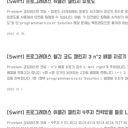
[Swift] 프로그래머스 위클리 챌린지 피로도
Problem 코딩테스트 연습 - 피로도 XX게임에는 피로도 시스템(0 이상의 정수로 
피로도를 사용해서 던전을 탐험할 수 있습니다. 이때, 각 던전마다 탐험을 시작하기 위
도"와 던 programmers.co.kr Solution 해당 문제는 백트래킹으로 풀어야 하
킹을 모르시는 분들은 여기 에서 보고 와주세요!) answer를 0부터 탐험을 시작해줍니다.
2021. 12. 10.
k:Int, _ dungeons:[[Int]]) -> Int { var answer:Int = 0 explore(dunge
answer: &answer, k:k, count: 0) return answer } 던전들을 ..
[Swift] 프로그래머스 월간 코드 챌린지 3 n^2 배열 자르기
Problem 코딩테스트 연습 - n^2 배열 자르기 정수 n, left, right가 주어집니다
배열을 만들고자 합니다. n행 n열 크기의 비어있는 2차원 배열을 만듭니다. i = 1, 2, 3,
정을 반복합니다. 1행 1열부 programmers.co.kr Solution 1. 배열에 숫자
배열에 숫자가 채워지는 규칙은 i행에 i개의 i가 채워지고 그 다음 i+1부터 n까지 채워
2021. 12. 1.
이고 i가 5라면 5번째 행은 5가 5개가 먼저 채워집니다. -> [5,5,5,5,5] 그리고 6(
다. -> [5,5,5,5,5,6,7,8,9,10] 2. 시작되는 행과 열, 끝나는 ..
[Swift] 프로그래머스 위클리 챌린지 9주차 전력망을 둘로 
Problem 코딩테스트 연습 - 9주차 9 [[1,3],[2,3],[3,4],[4,5],[4,6],[4,7],[7,8],[7,