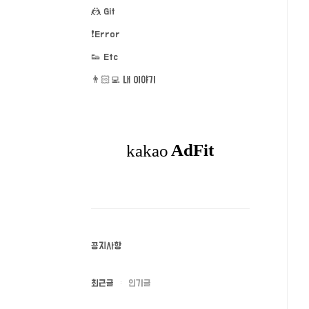
🤼 Git
❗️Error
👟 Etc
👨🏻‍💻 내 이야기
공지사항
최근글
인기글