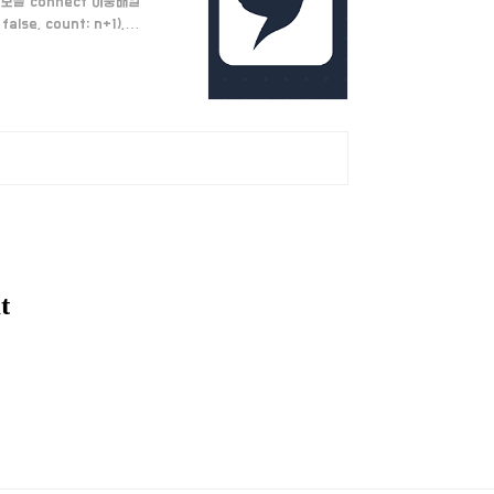
연결 정보를 connect 이중배열
lse, count: n+1),
1]][$0[0]] = true }
. 우선 최솟값을 ..