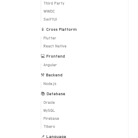
Third Party
WWDC
SwiftUI
📱 Cross Platform
Flutter
React Native
💻 Frontend
Angular
⚒ Backend
Node.js
📚 Database
Oracle
MySQL
Firebase
Tibero
📌 Language