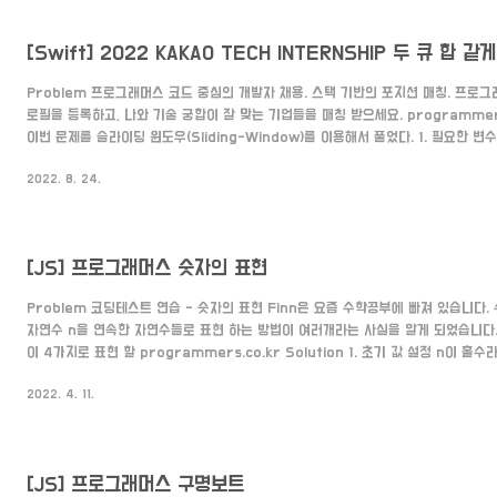
[Swift] 2022 KAKAO TECH INTERNSHIP 두 큐 합 같
Problem 프로그래머스 코드 중심의 개발자 채용. 스택 기반의 포지션 매칭. 프로
로필을 등록하고, 나와 기술 궁합이 잘 맞는 기업들을 매칭 받으세요. programmers.c
이번 문제를 슬라이딩 윈도우(Sliding-Window)를 이용해서 풀었다. 1. 필요한 변
cumulativeSum: 누적합을 담을 배열 q1Length: queue1의 길이 q2Length
2022. 8. 24.
answer: 가장 적은 작업 횟수를 기록할 변수 start: 슬라이딩 윈도우에서 시작 지
cumulativeSum: [Int] = [0] let q1Length: Int = queue1.count let q2Le
[JS] 프로그래머스 숫자의 표현
Problem 코딩테스트 연습 - 숫자의 표현 Finn은 요즘 수학공부에 빠져 있습니다. 
자연수 n을 연속한 자연수들로 표현 하는 방법이 여러개라는 사실을 알게 되었습니다.
이 4가지로 표현 할 programmers.co.kr Solution 1. 초기 값 설정 n이 홀
시작합니다. 이유는 자기 자신인 숫자는 무조건 포함되기 때문에 1을 더해주고, 홀수
2022. 4. 11.
+1을 더했을 때가 반드시 연속적인 숫자이기 때문에 1을 더해줘 2부터 시작합니다. 그
가장 작은 값을 저장할 min, 가장 큰 값을 저장할 max를 1부터 선언해 줍니다. var an
2 :..
[JS] 프로그래머스 구명보트