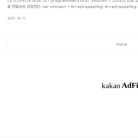
[3,7],[3,4],[4,5],[6,7]] 1 programmers.co.kr Solution 1. 전선망의 
을 만들어서 저장한다. var connect = Array(repeating: Array(repeating: fa
count:n+1) wires.forEach { connect[$0[0]][$0[1]] = true connect[$0[
2021. 10. 7.
2. 연결된 전선을 하나씩 잘라보며 왼쪽과 오른쪽의 갯수를 세주고 최솟값과 비교합니다
more