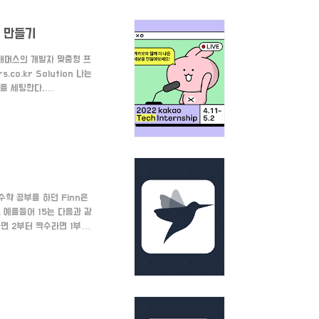
게 만들기
그래머스의 개발자 맞춤형 프
o.kr Solution 나는
수를 세팅한다.
: queue2의 길이
점을 가르킬 변수 var
ngth: I..
수학 공부를 하던 Finn은
 예를들어 15는 다음과 같
수라면 2부터 짝수라면 1부터
인 경우엔 절반과 그 절반의
리고 합을 저장할 sum,
swer = n%2 == 1 ?