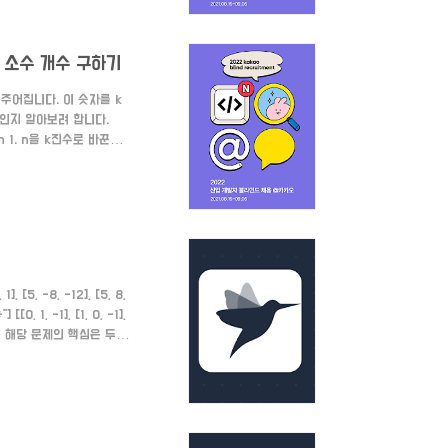
에서 소수 개수 구하기
 주어집니다. 이 숫자를 k
개인지 알아보려 합니다.
n 1. n을 k진수로 바꾼다.
mbers =
:Int) -> Bool { if n
 [5, -8, -12], [5, 8,
......*"] [[0, 1, -1], [1, 0, -1],
olution 해당 문제의 핵심은 두 직
x + by + c 2. d..