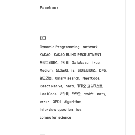
Facebook
태그
Dynamic Programming
network
KAKAO
KAKAO BLIND RECRUITMENT
프로그래머스
1단계
Database
tree
Medium
문제풀이
js
데이터베이스
DFS
알고리즘
binary search
NeetCode
React Native
hard
카카오 코딩테스트
LeetCode
2단계
카카오
swift
easy
error
3단계
Algorithm
interview question
ios
computer science