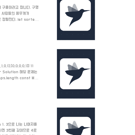
여 구출하려고 합니다. 구명
어, 사람들의 몸무게가
로 정렬한다. let sorted
 = 0 let end =
는다. 만약 가장 무거운 사람
 경우이..
0,1],[0,0,0,0,1]] 11
s.co.kr Solution 해당 문제는
.length const M =
, -1], [0, 1], [-1,
n 1. 3으로 나눈 나머지를
이라면 3번째 값이므로 4로