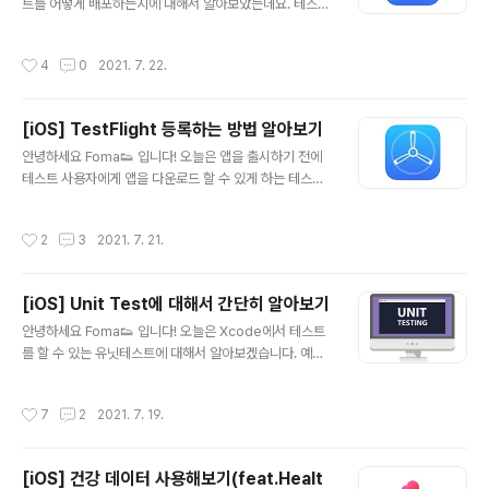
옵션을 선택하는데 두 개 다 선택해주세요! 앱 관리하는 방
트를 어떻게 배포하는지에 대해서 알아보았는데요. 테스트
법에 대해서 물어보네요. Automatically manage signi
플라이트 심사를 거치고 한 몇시간 뒤? 테스트가 통과되었
ng을 선택해줍니다. 앱에 ..
습니다. 그래서 오늘은 테스트 플라이트에 테스트를 할 사
작성시간
4
0
2021. 7. 22.
용자를 초대하는 법에 대해서 정리해보독 하겠습니다. Ap
p Store Connect 앱스토어 커넥트로 이동하시면 통과
가 되었다면 아래와 같이 "테스트 준비 완료" 라고 써져있
[iOS] TestFlight 등록하는 방법 알아보기
을거에요. 테스트 기간은 90일이 주어지네요. 사용자를 추
글 내용
가하기 위해선 App Store Connect의 사용자 및 액세스
안녕하세요 Foma👟 입니다! 오늘은 앱을 출시하기 전에
로 가줍니다. 신규 사용자의 정보를 입력해주고 초대를 눌
테스트 사용자에게 앱을 다운로드 할 수 있게 하는 테스트
러줍니다. 초대가 정상적으로 되었다면 아래와 같이 사용
플라이트에 대해서 알아보겠습니다! 바로 시작할게요~ Xc
자에 정보가 추가가 되고 초대 재전송이라는 문구가 보일
ode 테스트를 진행하고 싶은 프로젝트를 실행해줍니다.
작성시간
2
3
2021. 7. 21.
거에요. 해당 이메일로 이동하셔서..
Any iOS Device(arm64)로 맞춰주시고 Xcode 윗쪽
탭의 Product - Archive를 눌러주세요. (Archive하는
데 몇분정도 소요됩니다..) 버전과 최소버전이 적용되기 때
[iOS] Unit Test에 대해서 간단히 알아보기
문에 잘 확인하고 아카이브를 해주세요! 아카이브 완료되
글 내용
면 아래와 같은 새로운 창이 뜰텐데 Distribute App을 눌
안녕하세요 Foma👟 입니다! 오늘은 Xcode에서 테스트
러주세요. (No suitable application records were f
를 할 수 있는 유닛테스트에 대해서 알아보겠습니다. 예전
ound. 만약 위와 같은 오류가 떴다면 App Store Conn
부터 테스트에 대한 중요성은 정말 강조되었고 저도 해야
ect에 해당 앱이 등록되지..
지...해야지.. 하면서 미루다가 이제야 제대로 사용해보고
작성시간
7
2
2021. 7. 19.
공부한 것들을 정리해보려고 합니다. 바로 시작할게요~ U
nit Test Bundle 만들기 먼저 유닛테스트를 만드는 방법
은 아래와 같이 프로젝트 생성시에 Include Tests 체크
[iOS] 건강 데이터 사용해보기(feat.Healt
해주시면 됩니다. 만약에 이거 프로젝트를 이미 만들어버