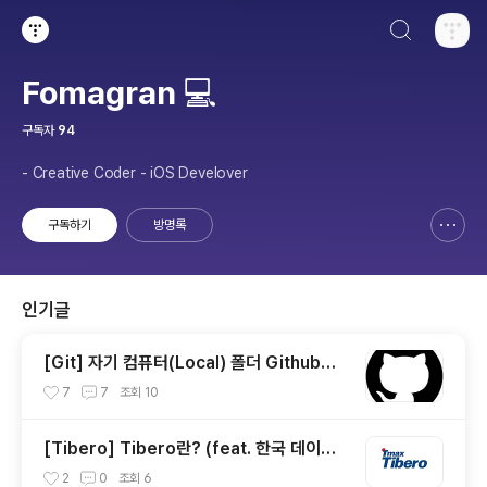
검색하기
티스토리
Fomagran 💻
구독자
94
- Creative Coder - iOS Develover
구독하기
방명록
신고하기 레이어
열기
인기글
[Git] 자기 컴퓨터(Local) 폴더 Github에
연결하기
7
7
조회
10
[Tibero] Tibero란? (feat. 한국 데이터
베이스)
2
0
조회
6