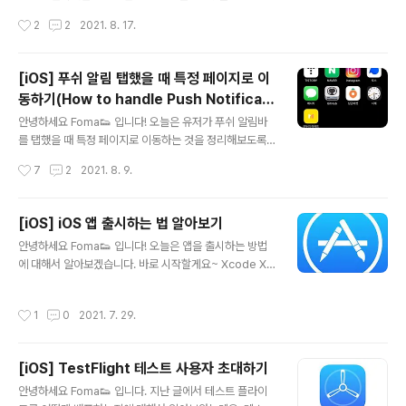
nippet에 대해서 알아보겠습니다. 바로 시작할게요~ Co
작성시간
2
2
2021. 8. 17.
de Snippet이란? 코드 스니펫은 자주 쓰는 코드들을 미
리 작성해두고 단축어를 이용해서 간편하게 코드를 완성할
수 있는 아주 유용한 기능입니다. 평소에 guard문이나,s
[iOS] 푸쉬 알림 탭했을 때 특정 페이지로 이
witch문을 입력하면 아래와 같이 뜨는걸 많이 보셨을거에
동하기(How to handle Push Notificati
요. Guard Statement,Switch Statement를 엔터를
글 내용
on?)
하면 아래와 같이 자동으로 코드가 입력되는 것이 바로 코
안녕하세요 Foma👟 입니다! 오늘은 유저가 푸쉬 알림바
드 스니펫입니다. Code Snippet 사용해보기 이미 만들
를 탭했을 때 특정 페이지로 이동하는 것을 정리해보도록
어진 코드 스니펫이 많지만 자주 쓰는 코드는 모두 다르잖
하겠습니다. 바로 시작할게요~ Preview AppDelegate
작성시간
7
2
2021. 8. 9.
아요? 이제 코드 스니펫을 커스텀에서 사용하는 방법에 대
먼저 UserNotifications를 import 해줍니다. import
해서..
UserNotifications 아래와 같이 userNotificationCe
nter를 만들어주세요. let userNotificationCenter =
[iOS] iOS 앱 출시하는 법 알아보기
UNUserNotificationCenter.current() didFinishLa
글 내용
안녕하세요 Foma👟 입니다! 오늘은 앱을 출시하는 방법
unchingWithOptions 메서드에 위에서 만들어준 user
에 대해서 알아보겠습니다. 바로 시작할게요~ Xcode Xc
NotificationCenter의 딜리게이트를 self로 해줍니다. a
ode 상단 탭에서 Product-Archive를 눌러줍니다. (디
pplication.registerForRemoteNotifications()도 작
바이스는 실제 디바이스와 연결되어 있거나 Any iOS De
성해..
작성시간
1
0
2021. 7. 29.
vice를 선택해주세요) Archive가 모두 끝났다면 Distrib
ute App을 눌러서 배포해줍니다. (Archive는 앱 크기에
따라 다르지만 한 10분 정도 소요되는 것 같습니다.) 배포
[iOS] TestFlight 테스트 사용자 초대하기
하는 방법에 대해 물어보네요. App Store Connect를
글 내용
눌러주세요. 앱스토어 커넥트에 Upload 해주세요! 배포
안녕하세요 Foma👟 입니다. 지난 글에서 테스트 플라이