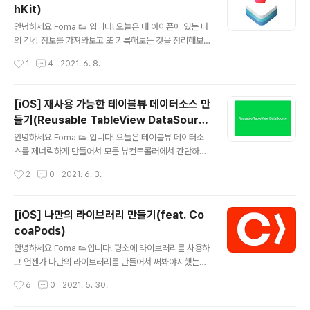
hKit)
렸다면 Project - General 탭으로 이동하신뒤 왼쪽 하단
글 내용
부분에 + 버튼을 눌러주세요. 그 다음 Unit을 검색하시면
안녕하세요 Foma 👟 입니다! 오늘은 내 아이폰에 있는 나
Unit Testing Bundle이 있을거에요 이걸 추가해줍니다.
의 건강 정보를 가져와보고 또 기록해보는 것을 정리해보
Unit Test 파일 만들기 UnitTest Exam..
려고 합니다! 바로 시작할게요~ Info.plist 아래와 같이 두
작성시간
1
4
2021. 6. 8.
요청을 넣어줍니다. NSHealthShareUsageDescripti
on 는 새로운 건강 데이터를 넣을 때 NSHealthUpdate
UsageDescription 는 기존의 건강 데이터를 받아올 때
[iOS] 재사용 가능한 테이블뷰 데이터소스 만
필요해요. NSHealthShareUsageDescription 건강
들기(Reusable TableView DataSourc
데이터를 쓸때 필요해요. NSHealthUpdateUsageDes
글 내용
e)
cription 건강 데이터를 받아오는데 필요해요. Signing &
안녕하세요 Foma 👟 입니다! 오늘은 테이블뷰 데이터소
Capability 앱의 Targets에 Signing & Capbility에서
스를 제너릭하게 만들어서 모든 뷰컨트롤러에서 간단하게
아래와 같이 HealthKit을 추가해주세요! 데..
사용할 수 있는 방법에 대해 정리하겠습니다! 바로 시작할
작성시간
2
0
2021. 6. 3.
게요~ StoryBoard 스토리보드는 아래와 같이 테이블뷰
컨트롤러를 만들어주시고 셀에 이름을 표시할 레이블을 추
가해줬습니다. 아래와 같이 구성되어 있습니다. 셀의 클래
[iOS] 나만의 라이브러리 만들기(feat. Co
스 이름은 NameTableViewCell로 해주세요! ( 나중에
coaPods)
만들어줄거에요!) identifier는 셀 이름과 똑같이 해주겠습
글 내용
니다. NameTableVIewCell 아래와 같이 레이블을 연결
안녕하세요 Foma 👟입니다! 평소에 라이브러리를 사용하
해주세요. import UIKit class NameTableViewCell:
고 언젠가 나만의 라이브러리를 만들어서 써봐야지했는데
UITableViewCell { @IBOutlet weak var name: UI
드디어 그런 날이 오네요... 그래서 오늘은 자기만의 라이브
작성시간
6
0
2021. 5. 30.
Label! } Tabl..
러리를 만들고 사용해보는 것을 정리해보려고 합니다! 바
로 시작할게요~ Terminal 라이브러리를 만들 경로로 이