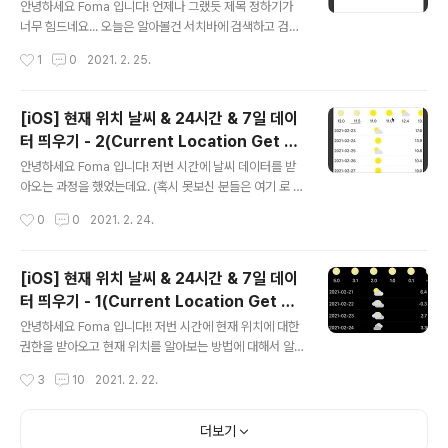
ng)
이 필요하기 때문에 채택하였고 Equatable은 Food객체
안녕하세요 Foma 입니다! 언제나 그랬듯 제목 정하기가
를 서로 비교하기 위해 채택하였습니다. import Foundat
너무 힘드네요... 오늘은 알아볼건 서치바에 검색하고 검색
ion struct Food:Codable,Equatable{ let name:Str
한 글자가 포함된 것들을 필터링한 것을 테이블뷰에 띄우
작성시간
1
0
2021. 2. 25.
ing let pri..
는 것입니다. 이번 글은 저번 시간에 엑셀 파싱하는법에서
배웠던 나라와 도시 이름들이 담긴 데이터를 활용하겠습니
다. 혹시 못보신 분들은 여기 에서 보고와주세요! 바로 시작
[iOS] 현재 위치 날씨 & 24시간 & 7일 데이
할게요~ Preview Storyboard 아래와 같이 테이블뷰를
터 띄우기 - 2(Current Location Get w
만들어줍니다. (주의하실 점은 반드시 UIViewControlle
글 내용
eather 24 hours a day, 2 week)
r로 만드신 후에 TableView를 AutoLayout해주세요!)
안녕하세요 Foma 입니다! 저번 시간에 날씨 데이터를 받
그리곤 해당 테이블뷰를 control을 누르고 드래그해서 Vi
아오는 과정을 했었는데요. (혹시 못보신 분들은 여기 로 이
ewController에 가져가서 dataSource를 체크해주세
동해서 먼저 보고와주세요!) 이번에는 받아온 날씨 데이터
작성시간
0
0
2021. 2. 24.
요. AddViewController 제일 먼저 테..
를 이용해서 화면에 띄워보도록 하겠습니다! WeatherVi
ew 먼저 WeatherView로 이동해서 현재,24시간,주간
날씨를 담을 변수들을 만들어줍니다. var currentWeath
[iOS] 현재 위치 날씨 & 24시간 & 7일 데이
er:CurrentWeather! var hourlyWeathers:[Hourly
터 띄우기 - 1(Current Location Get we
Weather] = [] var weeklyWeathers:[WeeklyWeat
글 내용
ather 24 hours a day, 2 week)
her] = [] 먼저 현재 날씨 데이터를 각 레이블에 맞게 세팅
안녕하세요 Foma 입니다!! 저번 시간에 현재 위치에 대한
해줍니다. func setupCurrentWeather() { self.cityL
권한을 받아오고 현재 위치를 알아보는 방법에 대해서 알
abel.text = currentWeather.c..
아보았는데요. 혹시라도 못보신 분들은 여기 로 이동하셔
작성시간
3
10
2021. 2. 22.
서 보고 와주세요~ 오늘은 현재 위치의 날씨와 앞으로의 2
4시간,앞으로의 일주일간 날씨 데이터를 받아와서 화면에
띄워볼거에요. 바로 시작할게요~ Preview Weatherbit.
더보기
io 날씨 정보를 받는 서비스는 아래와 같이 weatherbit에