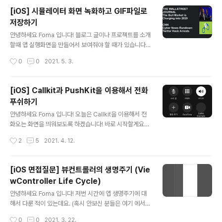
동하신 뒤 아래와 같이 입력하셔서 라이브러리를 만들어주
[iOS] 시뮬레이터 화면 녹화하고 GIF파일로
세요! pod lib create 원하는이름 이렇게 하면 총 5가지
저장하기
질문이 나올거에요. 1. 어떤 플랫폼을 사용하거니? iOS /m
글 내용
acOS -> iOS 2. 어떤 언어를 사용할거니? Swift/Objc
안녕하세요 Foma 입니다! 블로그 글이나 프로젝트를 소개
-> Swift 3. 너 데모앱 포함할거야? -> Yes 4. 테스트는
할때 앱 실행화면을 만들어서 보여줘야 할 때가 있습니다.
뭘로 할거야? Quick/None -> None 5. 뷰 기반으로 테
그래서 오늘은 시뮬레이터 상에서 화면을 녹화하는 법에
작성시간
0
0
2021. 5. 3.
스트 할거야? No 이렇게 입력하시면..
대해서 정리해보려고 합니다. 바로 시작할게요! Simulato
r 먼저 시뮬레이터를 켜줍니다. 그리곤 왼쪽 상단에 시뮬레
이터 File에서 Record Screen을 눌러주세요. 아래와 같
[iOS] Callkit과 PushKit을 이용해서 전화
이 빨간색으로 표시되면 녹화가 되고 있다는 것을 의미합
푸쉬하기
니다. 녹화를 그만두고 싶을땐 위의 빨간 버튼을 누르면 되
글 내용
는데 아무런 설정없이 저장하면 .mp4 파일로 저장되게 됩
안녕하세요 Foma 입니다! 오늘은 Callkit을 이용해서 전
니다. GIF 빨간 버튼을 누르면 아래와 같이 작은 화면으로
화오는 화면을 띄워보도록 하겠습니다! 바로 시작할게요~
띄워지는데 거기에 오른쪽 마우스를 클릭하면 GIF파일로
Xcode 프로젝트를 만들어주신 뒤 Signing & Capabitit
작성시간
2
5
2021. 4. 12.
저장할 수가 있습니다. GIF 실행화면 Preferences 또한
ies 로 이동하셔서 Background modes를 추가해주시
시뮬레이터..
고 Voice over IP를 체크해주세요! ViewController 아
래와 같이 붙여넣으신 뒤 실행시켜주세요. (실제 디바이스
[iOS 면접질문] 뷰컨트롤러의 생명주기 (Vie
로 실행시켜야 합니다!) import UIKit import CallKit cl
wController Life Cycle)
ass ViewController: UIViewController, CXProvid
글 내용
erDelegate { override func viewDidLoad() { let
안녕하세요 Foma 입니다! 저번 시간에 앱 생명주기에 대
provider = CXProvider(configuration: CXProvid
해서 다룬 적이 있는데요. (혹시 안보신 분들은 여기 에서
erCo..
보시면 됩니다!) 오늘은 뷰컨트롤러 생명주기에 대해서 다
작성시간
0
0
2021. 3. 22.