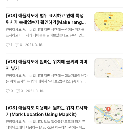
뤄보도록 하겠습니다. 바로 시작할게요~ ViewControlle
r Life Cycle 뷰컨트롤러의 생명주기는 아래와 같이 6단
계로 이루어져 있습니다. 각 무엇을 뜻하는지 알아보기 전
[iOS] 애플지도에 범위 표시하고 안에 특정
에 한번 어떻게 실행되는지 봐볼까요? ViewController
위치가 속해있는지 확인하기(Make range
먼저 첫번째 뷰컨트롤러에서 각 메소드마다 출력을 하게끔
글 내용
and Verify location is inside with Ma
만들어놓겠습니다. import UIKit class ViewControlle
안녕하세요 Foma 입니다! 저번 시간에는 원하는 위치를
pKit)
r: UIViewController { override func loadView() {
표시하고 이미지와 레이블을 넣어보았는데요. (혹시 안보
super.loadView() print("뷰 로드중~") } override..
신 분들은 여기 를 통해서 보고 와주세요!) 이번 시간에는
작성시간
1
0
2021. 3. 18.
원하는 위치가 특정 범위 안에 속해있는지 아닌지 확인해
보겠습니다. MKMapViewDelegate 추가하기 가장 먼
저 ViewController에 MKMapViewDelegate를 채택
[iOS] 애플지도에 원하는 위치에 글씨와 이미
해주세요. (당연히 import MapKit도 해야겠죠?) class
지 넣기
ViewController: UIViewController ,MKMapViewD
글 내용
elegate{...} 마커 설정하기 원하는 위치에 표시할 마커를
안녕하세요 Foma 입니다! 저번 시간에는 애플지도에 원하
만들어주세요. 저번 시간에는 홍대입구역만 했지만 홍대입
는 위치 표시하는 법에 대해서 알아보았는데요. (혹시 안보
구역 근처인 스타벅스까지 추가하겠습니다. let mark1 =
신 분들은 여기 를 통해서 보고 와주세요!) 여기서 더 업그
작성시간
0
0
2021. 3. 16.
Marker( title: ..
레이드 해서 원하는 위치에 저렇게 정해진 마크 표시말고
내가 원하는 이미지나 레이블을 넣을 수 없을까? 하다가 찾
아내서 정리하게 되었습니다. 바로 시작할게요~ MKMap
[iOS] 애플지도 이용해서 원하는 위치 표시하
ViewDelegate 먼저 지난 시간에 마크를 표시했던 Vie
기(Mark Location Using MapKit)
wController에 MKMapViewDelegate를 채택해주세
글 내용
요! class ViewController: UIViewController ,MKM
안녕하세요 Foma 입니다. 오늘 알아볼건 코코아 터치 프
apViewDelegate{ override func viewDidLoad() {
레임워크에서 제공하는 MapKit을 이용해서 원하는 위치