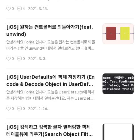
super.viewDidLoad() mapView.delegate = self..
에 마크를 해볼거에요. 바로 시작하겠습니다~ Storyboar
작성시간
0
4
2021. 3. 15.
d 가장 먼저 스토리보드로 이동해서 Map Kit View를 검
색한 뒤 아래와 같이 ViewController에 세팅해주세요! V
iewController 뷰컨트롤러로 와서 스토리보드에서 만들
[iOS] 원하는 컨트롤러로 되돌아가기(feat.
어준 mapkitview를 연결해주세요! @IBOutlet weak v
unwind)
ar mapView: MKMapView! Marker 그 다음 원하는
글 내용
위치에 표시될 Marker 클래스를 만들어줍니다. title과 s
안녕하세요 Foma 입니다! 오늘은 원하는 컨트롤러로 되돌
ubtitle은 원하는 위치를 터치했을때 이름과 설명을 뜻하
아가는 방법인 unwind에 대해서 알아보려고 합니다! 바로
구요. coordinate는 원하는 위치를 위도와 경도로 넣어주
시작할게요~ (네비게이션 컨트롤러로 이동하셨을 경우에
작성시간
0
0
2021. 3. 3.
는 것입니다. impor..
만 해당됩니다 ㅜ) 아래 그림처럼 A -> B -> C -> D 로
이동하는 뷰컨트롤러들이 있다고 가정할게요~ 그런데 여
기서 내가 만약 D까지 이동하고 A로 돌아가고 싶다면 어떻
[iOS] UserDefaults에 객체 저장하기 (En
게 할까요? AViewController AViewController에 아
code & Decode Object in UserDefau
래와 같이 직접 IBAction을 만들어줍니다. @IBAction f
글 내용
lts Data )
unc unwindToAViewController (segue : UIStory
안녕하세요 Foma 입니다! 오늘은 UserDefaults에 객체
boardSegue) { } DViewController 그 다음 스토리보
를 저장하는 법에 대해서 알아볼건데요. 저는 UserDefau
드로 이동하셔서 DViewController의 윗 부분의 가장 첫
lts에 모델 자체를 넣고 저장하고 싶은데 그게 잘 안되더라
작성시간
0
0
2021. 2. 26.
번째 아..
구요... 그래서 열심히 구글링해서 알게된 방법을 정리해보
려고 합니다! 바로 시작할게요! Food 저는 제가 먹었던 음
식의 이름,가격,맛있었는지 여부를 파라미터로 가지고 있
[iOS] 검색하고 검색한 글자 필터링한 객체
는 음식이라는 구조체를 만들게요! Codable은 UserDef
테이블뷰에 띄우기(Search Object Filteri
aults에 저장하고 빼오기 위해서 Encode,Decode 과정
글 내용