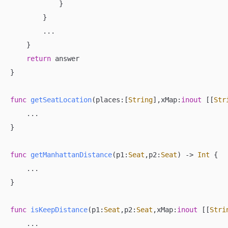
            }

        }

...
    }

return
 answer

}

func
getSeatLocation
(
places
:[
String
],
xMap
:
inout
 [[
Str
...
}

func
getManhattanDistance
(
p1
:
Seat
,
p2
:
Seat
)
 -> 
Int
 {

...
}

func
isKeepDistance
(
p1
:
Seat
,
p2
:
Seat
,
xMap
:
inout
 [[
Stri
...