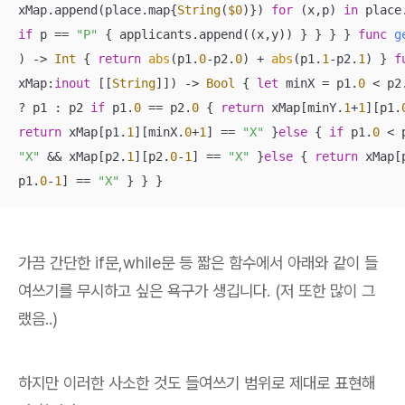
xMap.append(place.map{
String
(
$0
)}) 
for
 (x,p) 
in
 place
if
 p 
==
"P"
 { applicants.append((x,y)) } } } } 
func
g
)
 -> 
Int
 { 
return
abs
(p1.
0
-
p2.
0
) 
+
abs
(p1.
1
-
p2.
1
) } 
f
xMap
:
inout
 [[
String
]])
 -> 
Bool
 { 
let
 minX 
=
 p1.
0
<
 p2
?
 p1 : p2 
if
 p1.
0
==
 p2.
0
 { 
return
 xMap[minY.
1
+
1
][p1.
return
 xMap[p1.
1
][minX.
0
+
1
] 
==
"X"
 }
else
 { 
if
 p1.
0
<
 
"X"
&&
 xMap[p2.
1
][p2.
0
-
1
] 
==
"X"
 }
else
 { 
return
 xMap[
p1.
0
-
1
] 
==
"X"
 } } }
가끔 간단한 if문,while문 등 짧은 함수에서 아래와 같이 들
여쓰기를 무시하고 싶은 욕구가 생깁니다. (저 또한 많이 그
랬음..)
하지만 이러한 사소한 것도 들여쓰기 범위로 제대로 표현해