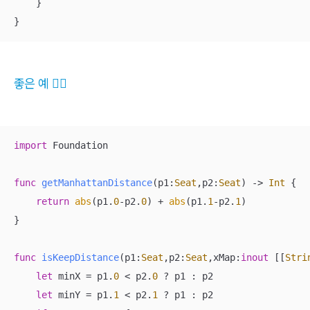
    }

}
좋은 예 👍🏻
import
 Foundation

func
getManhattanDistance
(
p1
:
Seat
,
p2
:
Seat
)
 -> 
Int
 {

return
abs
(p1.
0
-
p2.
0
) 
+
abs
(p1.
1
-
p2.
1
)

}

func
isKeepDistance
(
p1
:
Seat
,
p2
:
Seat
,
xMap
:
inout
 [[
Stri
let
 minX 
=
 p1.
0
<
 p2.
0
?
 p1 : p2

let
 minY 
=
 p1.
1
<
 p2.
1
?
 p1 : p2
