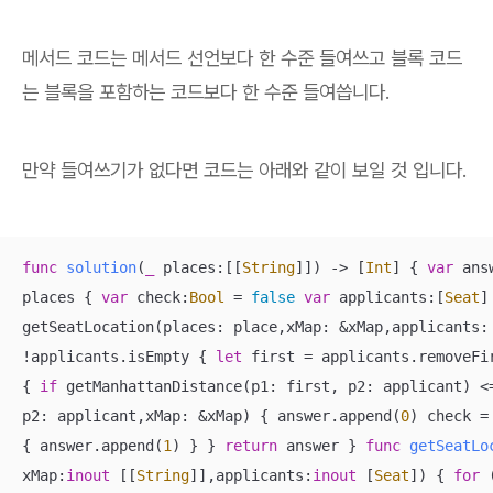
메서드 코드는 메서드 선언보다 한 수준 들여쓰고 블록 코드
는 블록을 포함하는 코드보다 한 수준 들여씁니다.
만약 들여쓰기가 없다면 코드는 아래와 같이 보일 것 입니다.
func
solution
(
_
places
:[[
String
]])
 -> [
Int
] { 
var
 ans
places { 
var
 check:
Bool
=
false
var
 applicants:[
Seat
]
getSeatLocation(places: place,xMap: 
&
xMap,applicants:
!
applicants.isEmpty { 
let
 first 
=
 applicants.removeFi
{ 
if
 getManhattanDistance(p1: first, p2: applicant) 
<
p2: applicant,xMap: 
&
xMap) { answer.append(
0
) check 
=
{ answer.append(
1
) } } 
return
 answer } 
func
getSeatLo
xMap
:
inout
 [[
String
]],
applicants
:
inout
 [
Seat
])
 { 
for
 