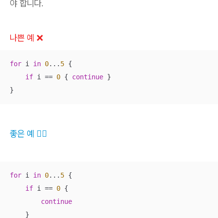
야 합니다.
나쁜 예 ❌
for
 i 
in
0
...
5
 {

if
 i 
==
0
 { 
continue
 }

}
좋은 예 👍🏻
for
 i 
in
0
...
5
 {

if
 i 
==
0
 {

continue
    }
