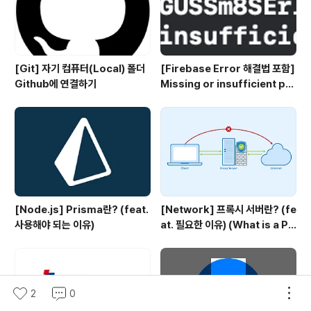
[Git] 자기 컴퓨터(Local) 폴더
[Firebase Error 해결법 포함]
Github에 연결하기
Missing or insufficient per
missions
[Node.js] Prisma란? (feat.
[Network] 프록시 서버란? (fe
사용해야 되는 이유)
at. 필요한 이유) (What is a Pr
oxy server?)
2
0