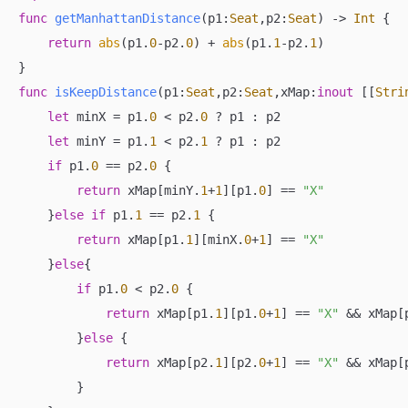
func
getManhattanDistance
(
p1
:
Seat
,
p2
:
Seat
)
 -> 
Int
 {

return
abs
(p1.
0
-
p2.
0
) 
+
abs
(p1.
1
-
p2.
1
)

func
isKeepDistance
(
p1
:
Seat
,
p2
:
Seat
,
xMap
:
inout
 [[
Stri
let
 minX 
=
 p1.
0
<
 p2.
0
?
 p1 : p2

let
 minY 
=
 p1.
1
<
 p2.
1
?
 p1 : p2

if
 p1.
0
==
 p2.
0
 {

return
 xMap[minY.
1
+
1
][p1.
0
] 
==
"X"
    }
else
if
 p1.
1
==
 p2.
1
 {

return
 xMap[p1.
1
][minX.
0
+
1
] 
==
"X"
    }
else
{

if
 p1.
0
<
 p2.
0
 {

return
 xMap[p1.
1
][p1.
0
+
1
] 
==
"X"
&&
 xMap[
        }
else
 {

return
 xMap[p2.
1
][p2.
0
+
1
] 
==
"X"
&&
 xMap[
        }
