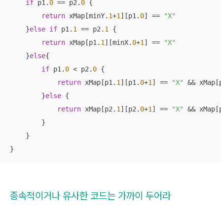
if
 p1.
0
==
 p2.
0
 {

return
 xMap[minY.
1
+
1
][p1.
0
] 
==
"X"
    }
else
if
 p1.
1
==
 p2.
1
 {

return
 xMap[p1.
1
][minX.
0
+
1
] 
==
"X"
    }
else
{

if
 p1.
0
<
 p2.
0
 {

return
 xMap[p1.
1
][p1.
0
+
1
] 
==
"X"
&&
 xMap[
        }
else
 {

return
 xMap[p2.
1
][p2.
0
+
1
] 
==
"X"
&&
 xMap[
        }

    }

}
종속적이거나 유사한 코드는 가까이 두어라