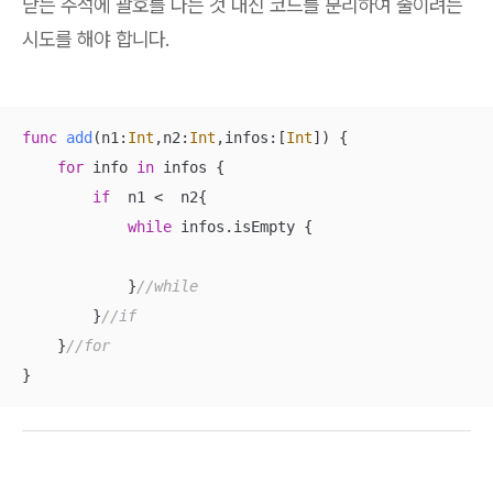
닫는 주석에 괄호를 다는 것 대신 코드를 분리하여 줄이려는
시도를 해야 합니다.
func
add
(
n1
:
Int
,
n2
:
Int
,
infos
:[
Int
])
 {

for
 info 
in
 infos {

if
  n1 
<
  n2{

while
 infos.isEmpty {

            }
//while
        }
//if
    }
//for
}