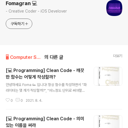
Fomagran 💻
- Creative Coder - iOS Develover
구독하기
더보기
🖥 Computer Science/Programming
의 다른 글
[💻 Programming] Clean Code - 깨끗
한 함수는 어떻게 작성할까?
글 내용
안녕하세요 Foma 👟 입니다! 항상 함수를 작성하면서 "파
라미터는 몇 개가 적당할까?", "어느정도 단위로 써야할
까?" 등 함수를 적절하기 쓰기 위해서 고민했었는데요. "클
0
0
2021. 8. 4.
린 코드" 책을 통해서 깔끔한 함수를 작성하는 법에 대해
알게 되어 정리해보려고 합니다. 1. 더 작게 깔끔한 함수를
작성하기 위해선 이 책의 저자인 마틴은 최대한 작게 더 작
[💻 Programming] Clean Code - 의미
게 쓰라고 강조합니다. (실제로 익스트림 프로그래밍 개발
자인 "켄트 백"이 작성한 함수는 2줄에서 4줄로밖에 이루
있는 이름을 써라