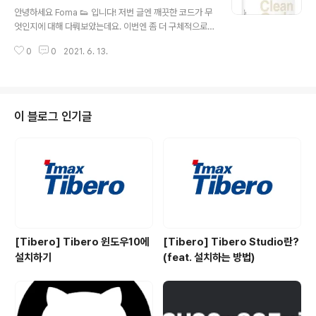
글 내용
어져 있지 않다고 하네요) "그렇다면 작게 쓰는 것의 기준
안녕하세요 Foma 👟 입니다! 저번 글엔 깨끗한 코드가 무
은 어느 정도일까요?" 함수 안에서 if/else/while문에 쓰
엇인지에 대해 다뤄보았는데요. 이번엔 좀 더 구체적으로
이는 블록은 한 줄이 적당하고 들여쓰기는 1단에서 2단을
깨끗한 코드를 작성하기 위한 첫번째 규칙 "의미있는 이름"
넘어서면 안된다고 합니다. 이렇게 작게 함수를 작성해야
0
0
2021. 6. 13.
에 대해서 정리해보도록 하겠습니다. 의도를 분명히 밝혀
더 이해하기 쉽..
라 나쁜 예 ❌ 만약 아래와 같은 함수가 있다면 뭘 의미하는
지 알 수가 없다. func abc(a:String,b:String) -> Strin
g { return a+b } 좋은 예 👍🏻 위와 같은 역할을 함수이지
만 아래처럼 작성하면 확실히 성과 이름을 받아서 풀네임
이 블로그 인기글
을 만드는 것이구나 라고 알 수 있다. func makeFullNa
me(firstName:String,lastName:String) -> String {
let fullName = firstName + lastName ..
[Tibero] Tibero 윈도우10에
[Tibero] Tibero Studio란?
설치하기
(feat. 설치하는 방법)