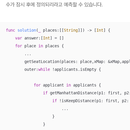
수가 잠시 후에 정의되리라고 예측할 수 있습니다.
func
solution
(
_
places
:[[
String
]])
 -> [
Int
] {

var
 answer:[
Int
] 
=
 []

for
 place 
in
 places {

...
        getSeatLocation(places: place,xMap: 
&
xMap,app
        outer:
while
!
applicants.isEmpty {

for
 applicant 
in
 applicants {

if
 getManhattanDistance(p1: first, p2
if
!
isKeepDistance(p1: first, p2:
...
                    }

                }
