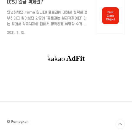
[CS] 일급 객체란?
안녕하세요 Foma 입니다! 클로져에 대해서 정확히 공
부하려고 알아보던 와중에 "클로져는 일급객체이다" 라
는 말에서 일급객체에 대해서 명확하게 설명할 수가 없
어서 구체적으로 알아보고 정리해보겠습니다. 바로 시작
2021. 5. 12.
할게요! First-Class-Object(일급 객체) 일급 객체
란 무엇일까?🧐 위키백과에는 다음과 같이 정의되어있
습니다. "일급 객체란 다른 객체들에 일반적으로 적용 가
능한 연산을 모두 지원하는 객체를 가리킨다. 보통 함수
에 매개변수로 넘기기, 수정하기, 변수에 대입하기와 같
은 연산을 지원할 때 일급 객체라고 한다." 즉, 함수를 값
으로도 저장할 수 있고 파라미터로 넣어줄 수도 있고 리
턴값으로도 쓰일 수가 있는 것이 일급 객체입니다.
1960년대, 영국의 컴퓨터 과학자 크리스토퍼 스트래치
가 처음 ..
© Fomagran