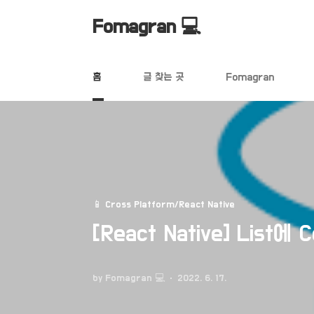
본문 바로가기
Fomagran 💻
홈
글 찾는 곳
Fomagran
📱 Cross Platform/React Native
[React Native] List에 
by Fomagran 💻
2022. 6. 17.