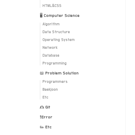
HTML&CSS
🖥 Computer Science
Algorithm
Data Structure
Operating System
Network
Database
Programming
📖 Problem Solution
Programmers
Baekjoon
Etc
🤼 Git
❗️Error
👟 Etc