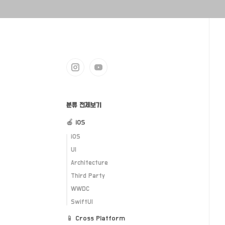
분류 전체보기
🍎 iOS
iOS
UI
Architecture
Third Party
WWDC
SwiftUI
📱 Cross Platform