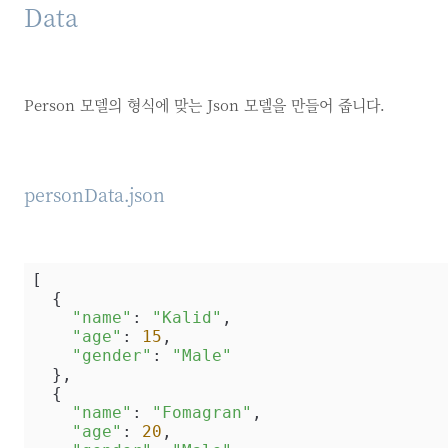
Data
Person 모델의 형식에 맞는 Json 모델을 만들어 줍니다.
personData.json
[

  {

"name"
: 
"Kalid"
,

"age"
: 
15
,

"gender"
: 
"Male"
  },

  {

"name"
: 
"Fomagran"
,

"age"
: 
20
,
