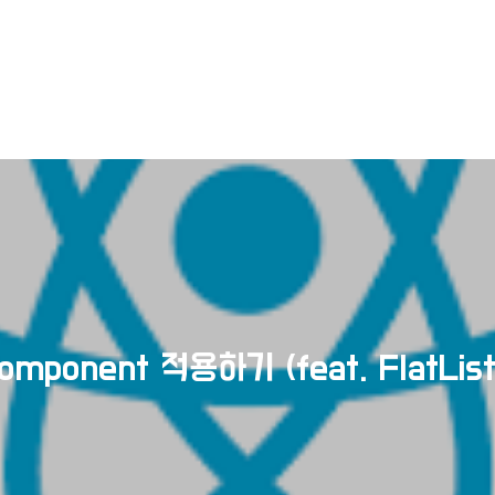
Component 적용하기 (feat. FlatList