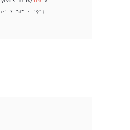
 years old
</
Text
>