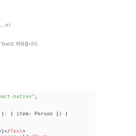
..ㅎ)
Text로 띄워줍니다.
eact-native"
 }: { item: Person }
) 
{

e}
</
Text
>