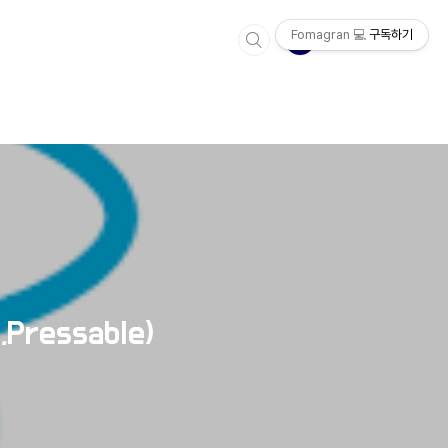
Fomagran 💻
구독하기
,Pressable)