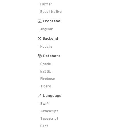
Flutter
React Native
💻 Frontend
Angular
⚒ Backend
Node.js
📚 Database
Oracle
MySQL
Firebase
Tibero
📌 Language
Swift
Javascript
Typescript
Dart