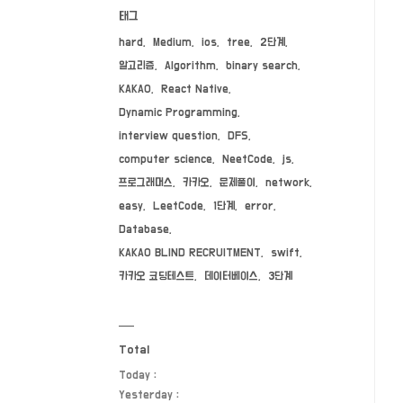
태그
hard
Medium
ios
tree
2단계
알고리즘
Algorithm
binary search
KAKAO
React Native
Dynamic Programming
interview question
DFS
computer science
NeetCode
js
프로그래머스
카카오
문제풀이
network
easy
LeetCode
1단계
error
Database
KAKAO BLIND RECRUITMENT
swift
카카오 코딩테스트
데이터베이스
3단계
Total
Today :
Yesterday :