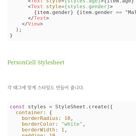
<
Text
style
=
{styles.age}
>
{item.age}
<
Text
style
=
{styles.gender}
>
        {item.gender} {item.gender == "Male" ? "♂" : "♀"}

</
Text
>
</
View
>
  );

}
PersonCell Stylesheet
각 태그에 맞게 스타일도 만들어 줍니다.
const
 styles = StyleSheet.create({

container
: {

borderRadius
: 
10
,

borderColor
: 
"white"
,

borderWidth
: 
1
,

padding
: 
10
,
