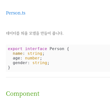
Person.ts
데이터를 띄울 모델을 만들어 줍니다.
export
interface
 Person {

name
: 
string
;

  age: 
number
;

  gender: 
string
;

}
Component