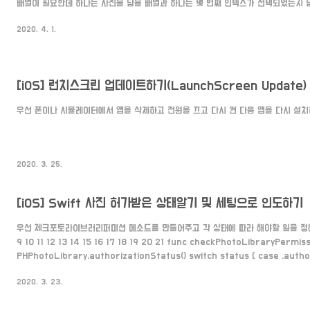
배열이 필요한데 하나는 사진을 담을 배열과 하나는 몇 번째 인덱스가 선택되었는지 담을
var photos = [UIImage]() var photoarray = [Int]() 그 다음 cellFo
2020. 4. 1.
지않다면 !photoarray.isEmpty{ for문을 이용해 photoarray안에 있는 숫자
와 비교해서 맞다면 해당 숫자라벨(cell.number)를 i로 바꿔준다. 그러면 photoa
[iOS] 런치스크린 업데이트하기(LaunchScreen Update)
우선 폰이나 시뮬레이터에서 앱을 삭제하고 전원을 끄고 다시 켠 다음 앱을 다시 설
2020. 3. 25.
[iOS] Swift 사진 허가받은 상태알기 및 세팅으로 인도하기
우선 체크포토라이브러리퍼미션 메소드를 만들어주고 각 상태에 따라 해야할 일을 정해준다 
9 10 11 12 13 14 15 16 17 18 19 20 21 func checkPhotoLibraryPermissi
PHPhotoLibrary.authorizationStatus() switch status { case .autho
self.testlabel.text = "허락" case .denied, .restricted : self.testlabel
2020. 3. 23.
.notDetermined: self.testlabel.text = "결정못함" PHPhotoLibrary.req
statu..