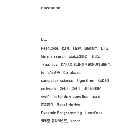
Facebook
태그
NeetCode
1단계
easy
Medium
DFS
binary search
프로그래머스
카카오
tree
ios
KAKAO BLIND RECRUITMENT
js
알고리즘
Database
computer science
Algorithm
KAKAO
network
3단계
2단계
데이터베이스
swift
interview question
hard
문제풀이
React Native
Dynamic Programming
LeetCode
카카오 코딩테스트
error