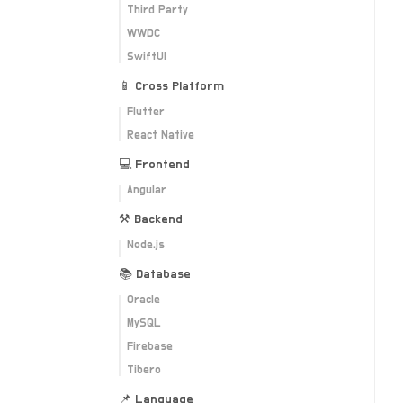
Third Party
WWDC
SwiftUI
📱 Cross Platform
Flutter
React Native
💻 Frontend
Angular
⚒ Backend
Node.js
📚 Database
Oracle
MySQL
Firebase
Tibero
📌 Language