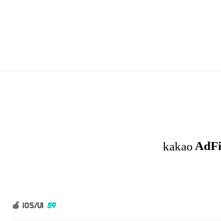
🍎 iOS/UI
59