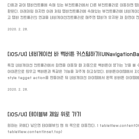
다음과 같이 탭바컨트롤에 속해 있는 뷰컨트롤러에서 다른 뷰컨트롤러로 이동하면 탭
환된다. 아래처럼 하지만 아래 처럼 탭바컨트롤러에 속해있는 뷰컨트롤러에 네비게이
고 탭바 컨트롤러의 연결을 네비게이션컨트롤러로 해주면 탭바가 유지된 채 화면이 전
유지된 채 화면이동 할 수가 있다.
2020. 2. 28.
[iOS/UI] 네비게이션 바 백버튼 커스텀하기(UINavigationBa
특정 네비게이션 컨트롤러에서 화면을 이동할 때 자동으로 백버튼이 생기는 것을 볼 
아이콘으로 띄우고 백버튼과 똑같은 기능을 갖추게 하고싶었다. 바버튼아이템에서 자
style tagget action을 만들어준 뒤 네비게이션 아이템에서 왼쪽 바버튼 아이템
을 설정해준다. 1 2 let backbutton = UIBarButtonItem(image: UIImage
2020. 2. 28.
"passwordOn@3x.png"), style: .done, target: self, action: #selector
self.navigationItem.leftBarButtonItem = backbutton http://colorsc
[iOS/UI] 테이블뷰 제일 위로 가기
원하는 곳에다 넣으면 테이블뷰의 맨 위 쪽으로 이동한다. 1 tableView.contentOffset 
tableView.contentInset.top)