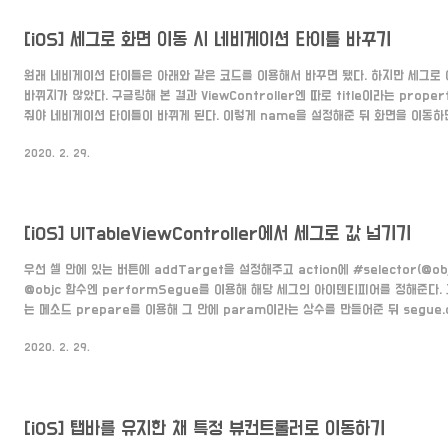
[iOS] 세그로 화면 이동 시 네비게이션 타이틀 바꾸기
원래 네비게이션 타이틀은 아래와 같은 코드를 이용해서 바꾸면 됐다. 하지만 세그로
바뀌지가 않았다. 구글링해 본 결과 ViewController엔 따로 title이라는 prop
줘야 네비게이션 타이틀이 바뀌게 된다. 이렇게 name을 설정해준 뒤 화면을 이동하
바뀌게 된다.
2020. 2. 29.
[iOS] UITableViewController에서 세그로 값 넘기기
우선 셀 안에 있는 버튼에 addTarget을 설정해주고 action에 #selector(@o
@objc 함수엔 performSegue를 이용해 해당 세그의 아이덴티피어를 정해준다. 
는 메소드 prepare를 이용해 그 안에 param이라는 상수를 만들어준 뒤 segue.de
뷰컨트롤러 원하는뷰컨트롤러안에 변수 중 바꿀 값을 입력해준다. 출발할 뷰컨트롤러에서
2020. 2. 29.
착하고 싶은 뷰컨트롤러에 show를 해주고 오른쪽 상단에 identifier에 원하는 이
[iOS] 탭바를 유지한 채 특정 뷰컨트롤러로 이동하기