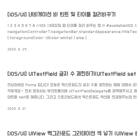
[iOS/UI] 네비게이션 바 틴트 및 타이틀 컬러바꾸기
1 2 3 4 5 6 7 8 //iOS 13이상일 때 타이틀 컬러 바꾸는 법 if #available(iOS 13.
navigationController?.navigationBar.standardAppearance.titleTex
[.foregroundColor: UIColor.white] } else {
navigationController?.navigationBar.titleTextAttributes = [.foreg
2020. 6. 29.
UIColor.white] } //바 틴트 바꾸는 것 self.navigationController?.navigat
= UIColor.darkGray Colored by Color Scripter ..
안녕하세요 Foma 입니다! 오늘은 텍스트필드의 글자 수를 제한하는 법에 대해서 공
작할게요~ 먼저 원하시는 뷰컨트롤러에 UITextFieldDelegate를 채택해주시고
이트를 self로 해줍니다. 그리고 스토리보드에서 텍스트필드 액션을 연결해주는데 반드시 
로 해줍니다. 그 다음으로 이제 가장 중요한 글자수를 제한할 메소드를 아래처럼 만들어줍니
2020. 6. 21.
func checkMaxLength(textField: UITextField!, maxLength: Int) { if (
?? "" > maxLength) { textField.deleteBackward() } } Colored ..