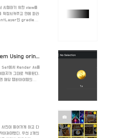
 시험하기 위한 view를
w를 확장시켜주고 안에 파라
tLayer인 gradient
locations는 그라데이션이
과 끝점을 정해주는 겁니다.
ddSublayer로 ..
[iOS/UI] Swift 탭바아이템에 이미지 삽입하기(UITabBarItem Using oringinal image)
Set에서 Render As를
 이미지가 그대로 적용된다.
다면 해당 탭바아이템의
 사진이 들어가게 하고 다
작아져야했다. 우선 2개의