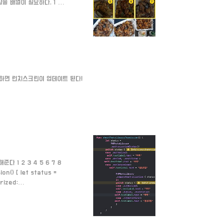
 배열이 필요하다. 1 2
rItemAt에 포토어레이가 비어있
들을 차례로 indexPath
rray안에 순서대로 텍스..
치하면 런치스크린이 업데이트 된다!
1 2 3 4 5 6 7 8
on() { let status =
rized:
.text = "아직" case
uestAuthorization {