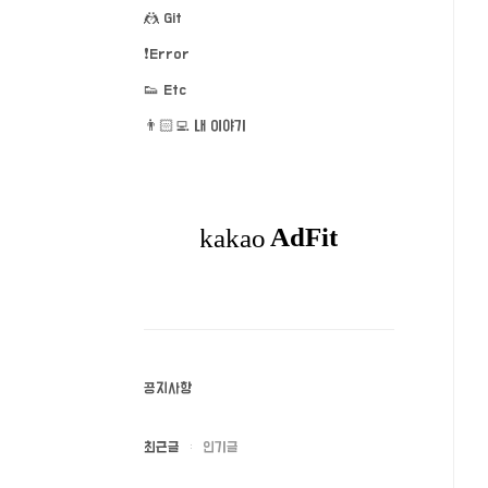
🤼 Git
❗️Error
👟 Etc
👨🏻‍💻 내 이야기
공지사항
최근글
인기글