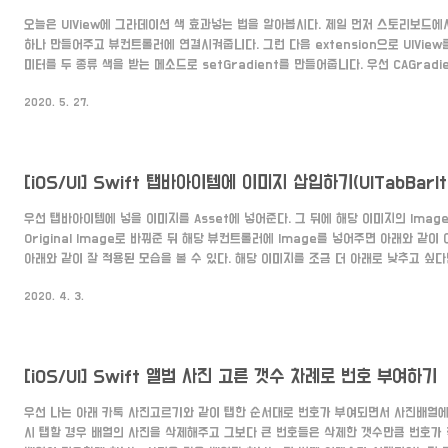
오늘은 UIView에 그라데이션 색 효과넣는 법을 알아봅시다. 제일 먼저 스토리보드에서
하나 만들어주고 뷰컨트롤러에 연결시켜줍니다. 그런 다음 extension으로 UIVie
미터를 두 종류 색을 받는 메소드로 setGradient를 만들어줍니다. 우선 CAGradien
를 만들어준 뒤 gradient.colors를 파라미터로 두 종류를 받습니다. gradient.
2020. 5. 27.
어느 방향으로 갈지 정하는 것입니다. startPoint와 endPoint는 각 각 시작점
frame은 해당 view에 맞게 맞춰주는 bounds를 써주시고 해당 view의 layer에 a
우선 탭바아이템에 넣을 이미지를 Asset에 넣어준다. 그 뒤에 해당 이미지의 Image 
Original Image로 바꿔준 뒤 해당 뷰컨트롤러에 Image를 넣어주면 아래와 같이
아래와 같이 잘 적용된 모습을 볼 수 있다. 해당 이미지를 조금 더 아래로 낮추고 싶
Image Inset을 조정하면 된다!
2020. 4. 3.
[iOS/UI] Swift 앨범 사진 고른 갯수 차례로 번호 부여하기
우선 나는 아래 카톡 사진고르기와 같이 탭한 순서대로 번호가 부여되면서 사진배열에
시 탭할 경우 배열의 사진을 삭제해주고 그보다 큰 번호들은 삭제한 갯수만큼 번호가 