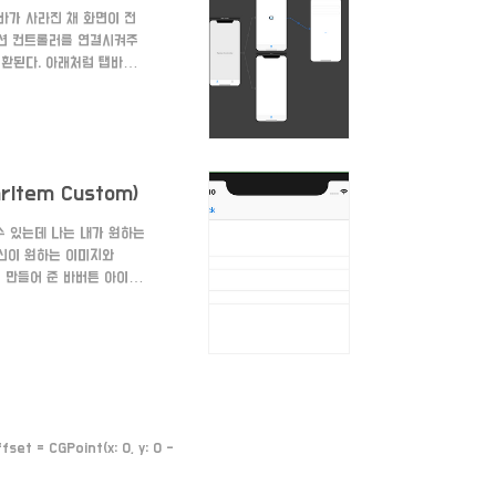
바가 사라진 채 화면이 전
션 컨트롤러를 연결시켜주
환된다. 아래처럼 탭바가
rItem Custom)
수 있는데 나는 내가 원하는
신이 원하는 이미지와
에 만들어 준 바버튼 아이템
(named:
(back))
ripter.c..
= CGPoint(x: 0, y: 0 -