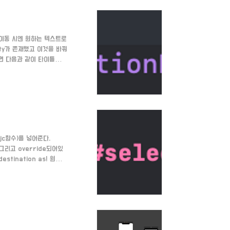
 이동 시엔 원하는 텍스트로
erty가 존재했고 이것을 바꿔
면 다음과 같이 타이틀이
bjc함수)를 넣어준다.
그리고 override되어있
stination as! 원하는
 control을 해서 도
름을 설정해준다.