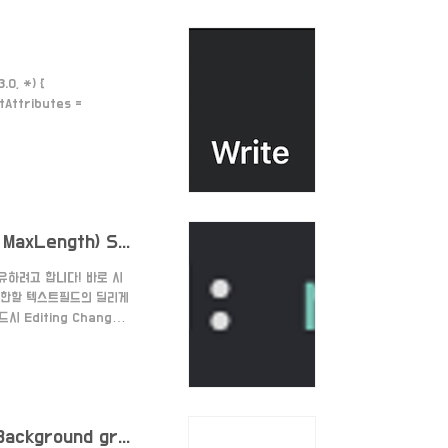
0, *) {
tAttributes =
roundColor:
ionBar.barTintColor
[iOS/UI] UITextField 글자 수 제한하기(UITextField set MaxLength) Swift
유하려고 합니다! 바로 시
 제한할 텍스트필드의 딜리게
Editing Changed
다. 1 2 3 4 5
textField.text?.count
[iOS/UI] UIView 백그라운드 그라데이션 색 넣기 (UIView Background gradient color)