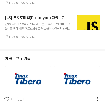
1
0
2022. 2. 12.
이해한 방식으로 적어보겠습니다! 바로 시작할게요~ Pro
perty Flag란? 프로퍼티는 값 뿐만 아니라 플래그라 불리
는 특별한 속성 3가지를 가진다. 1. writable 해당 프로퍼
[JS] 프로토타입(Prototype) 다뤄보기
티를 수정할 수 있게 설정하는 플래그 2. enumrable 해
글 내용
당 프로퍼티를 나열할 수 있게 설정하는 플래그 3. config
안녕하세요 Foma 💻 입니다. 오늘도 역시 모던 자바스크
urable 해당 프로퍼티를 삭제, 플래그 수정이 가능하게 설
립트를 통해 배운 프로토타입을 복습하는 차원에서 다시
정하는 플래그 Property Flag 확인하는 방법 Object.g
한번 정리하도록 하겠습니다. 바로 시작할게요~ Prototy
etOwnPropertyDescriptor(객체,프로퍼티명)으로 확
1
0
2022. 2. 12.
pe이란? 자바스크립트의 모든 객체는 숨김 프로퍼티로 Pr
인하고, 초기엔 모두 true로 설정되어 있..
ototype을 가지고 있다. 이것은 null이거나 다른 객체를
참조할 수 있는데 이것을 통해서 해당 객체의 기능(메서드)
을 복사하거나 추가할 수 있다. 이렇게 참조한 다른 객체를
현재 객체의 '프로토타입'이라고 부른다. Prototype 설정
이 블로그 인기글
하기 1. __proto__ 운동선수를 지칭하는 'player'라는 객
체를 생성하고 let player = { firstName:"Young", last
Name:"An", get fullName() { return this.firstName
..
3
0
[Tibero] Tibero 윈도우10에
[Tibero] Tibero Studio란?