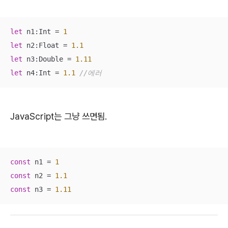
let
 n1:Int = 
1
let
 n2:Float = 
1.1
let
 n3:Double = 
1.11
let
 n4:Int = 
1.1
//에러
JavaScript는 그냥 쓰면됨.
const
 n1 = 
1
const
 n2 = 
1.1
const
 n3 = 
1.11