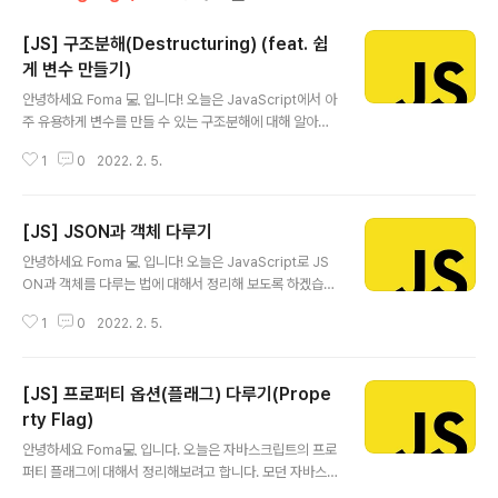
[JS] 구조분해(Destructuring) (feat. 쉽
게 변수 만들기)
글 내용
안녕하세요 Foma 💻 입니다! 오늘은 JavaScript에서 아
주 유용하게 변수를 만들 수 있는 구조분해에 대해 알아보
도록 하겠습니다. 바로 시작할게요~ 배열 분해해서 변수
1
0
2022. 2. 5.
만들기 대괄호를 이용해서 변수에 값을 할당할 수 있습니
다. let arr = ["foma","gran"] let [foma,gran] = arr c
onsole.log(foma) //"foma" console.log(gran) //"g
[JS] JSON과 객체 다루기
ran" 문자열 분해해서 변수 만들기 문자열을 원하는 단위
글 내용
로 분해하여 변수로 만들 수 있습니다. let fomagran = "f
안녕하세요 Foma 💻 입니다! 오늘은 JavaScript로 JS
oma,gran" let [foma,gran] = fomagran.split(',') co
ON과 객체를 다루는 법에 대해서 정리해 보도록 하겠습니
nsole.log(foma) //"foma" console.log(gran) //"gr
다. 바로 시작할게요~ 객체를 JSON으로 바꾸기 JSON.s
a..
1
0
2022. 2. 5.
tringify(객체) 구문을 사용하시면 됩니다. let user = { n
ame:"foma", age:27, color:"Black", [Symbol("i
d")]:123 } let json = JSON.stringify(user) consol
[JS] 프로퍼티 옵션(플래그) 다루기(Prope
e.log(json) //{"name":"foma","age":27,"color":"Bl
ack"} 만약 메서드나 undefined값을 가진 프로퍼티가 있
rty Flag)
글 내용
다면 자동으로 무시합니다. user.sayHi = function() { p
안녕하세요 Foma💻 입니다. 오늘은 자바스크립트의 프로
rint("sayHi") } user.somthing = un..
퍼티 플래그에 대해서 정리해보려고 합니다. 모던 자바스
크립트 사이트에서 공부하는 것을 복습하는 차원에서 제가