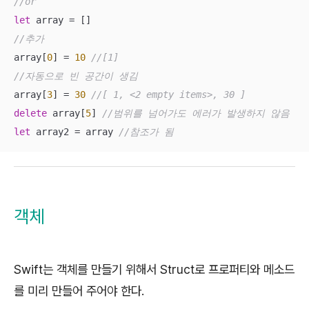
//or 
let
//추가
array[
0
] = 
10
//[1] 
//자동으로 빈 공간이 생김
array[
3
] = 
30
//[ 1, <2 empty items>, 30 ] 
delete
 array[
5
] 
//범위를 넘어가도 에러가 발생하지 않음
let
 array2 = array 
//참조가 됨
객체
Swift는 객체를 만들기 위해서 Struct로 프로퍼티와 메소드
를 미리 만들어 주어야 한다.