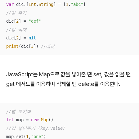
var
 dic:[
Int
:
String
] 
=
 [
1
:
"abc"
//값 추가
dic[
2
] 
=
"def"
//값 삭제
dic[
2
] 
=
nil
print
(dic[
3
]) 
//에러
JavaScript는 Map으로 값을 넣어줄 땐 set, 값을 읽을 땐
get 메서드를 이용하며 삭제할 땐 delete를 이용한다.
//맵 초기화
let
 map = 
new
Map
//값 넣어주기 (key,value)
map.set(
1
,
"one"