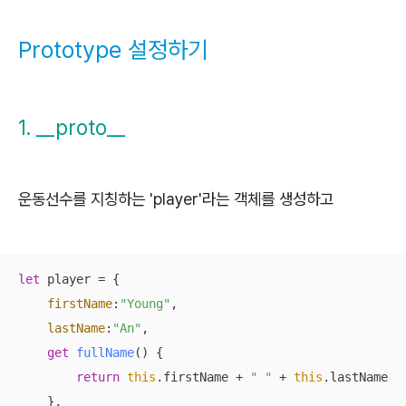
Prototype 설정하기
1. __proto__
운동선수를 지칭하는 'player'라는 객체를 생성하고
let
 player = {

firstName
:
"Young"
,

lastName
:
"An"
,

get
fullName
() {

return
this
.firstName + 
" "
 + 
this
.lastName

    },
