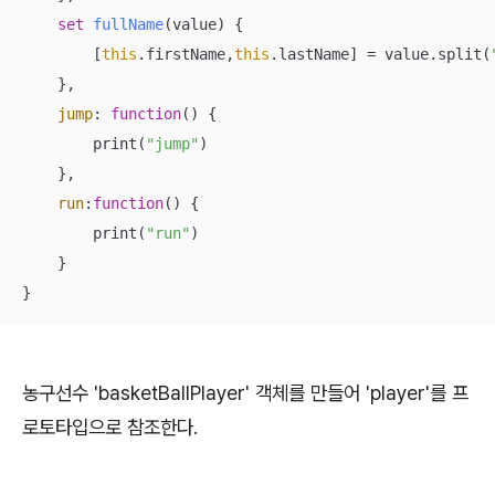
set
fullName
(
value
) {

        [
this
.firstName,
this
.lastName] = value.split(
    },

jump
: 
function
(
) 
{

        print(
"jump"
)

    },

run
:
function
(
) 
{

        print(
"run"
)

    }

}
농구선수 'basketBallPlayer' 객체를 만들어 'player'를 프
로토타입으로 참조한다.