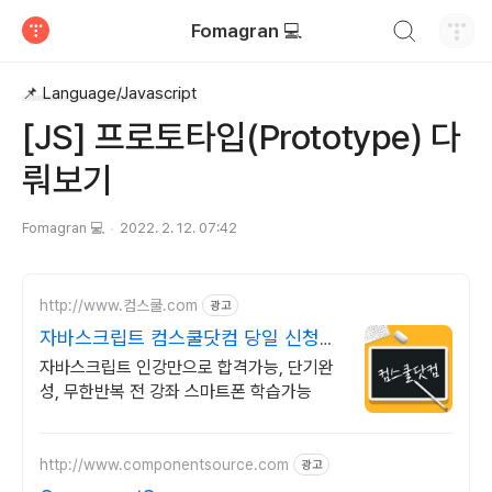
검색하기
Fomagran 💻
티스토리
📌 Language/Javascript
[JS] 프로토타입(Prototype) 다
뤄보기
Fomagran 💻
2022. 2. 12. 07:42
http://www.컴스쿨.com
광고
자바스크립트 컴스쿨닷컴 당일 신청&
결제시 기프티콘!
자바스크립트 인강만으로 합격가능, 단기완
성, 무한반복 전 강좌 스마트폰 학습가능
http://www.componentsource.com
광고