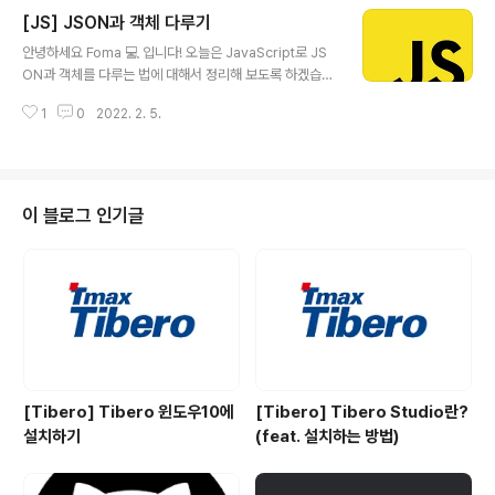
는 특별한 속성 3가지를 가진다. 1. writable 해당 프로퍼
[JS] JSON과 객체 다루기
티를 수정할 수 있게 설정하는 플래그 2. enumrable 해
글 내용
당 프로퍼티를 나열할 수 있게 설정하는 플래그 3. config
안녕하세요 Foma 💻 입니다! 오늘은 JavaScript로 JS
urable 해당 프로퍼티를 삭제, 플래그 수정이 가능하게 설
ON과 객체를 다루는 법에 대해서 정리해 보도록 하겠습니
정하는 플래그 Property Flag 확인하는 방법 Object.g
다. 바로 시작할게요~ 객체를 JSON으로 바꾸기 JSON.s
etOwnPropertyDescriptor(객체,프로퍼티명)으로 확
1
0
2022. 2. 5.
tringify(객체) 구문을 사용하시면 됩니다. let user = { n
인하고, 초기엔 모두 true로 설정되어 있..
ame:"foma", age:27, color:"Black", [Symbol("i
d")]:123 } let json = JSON.stringify(user) consol
e.log(json) //{"name":"foma","age":27,"color":"Bl
ack"} 만약 메서드나 undefined값을 가진 프로퍼티가 있
이 블로그 인기글
다면 자동으로 무시합니다. user.sayHi = function() { p
rint("sayHi") } user.somthing = un..
[Tibero] Tibero 윈도우10에
[Tibero] Tibero Studio란?
설치하기
(feat. 설치하는 방법)