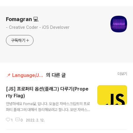
로그 정보
Fomagran 💻
- Creative Coder - iOS Develover
구독하기
더보기
📌 Language/Javascript
의 다른 글
[JS] 프로퍼티 옵션(플래그) 다루기(Prope
rty Flag)
글 내용
안녕하세요 Foma💻 입니다. 오늘은 자바스크립트의 프로
퍼티 플래그에 대해서 정리해보려고 합니다. 모던 자바스
크립트 사이트에서 공부하는 것을 복습하는 차원에서 제가
1
0
2022. 2. 12.
이해한 방식으로 적어보겠습니다! 바로 시작할게요~ Pro
perty Flag란? 프로퍼티는 값 뿐만 아니라 플래그라 불리