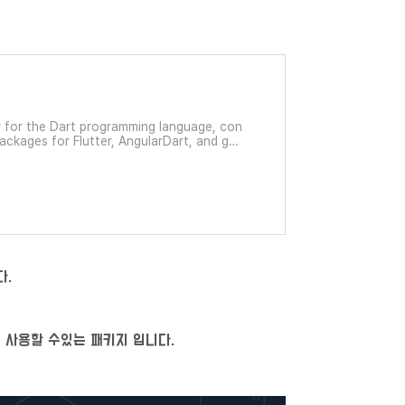
 for the Dart programming language, con
 packages for Flutter, AngularDart, and gen
다.
를 사용할 수있는 패키지 입니다.