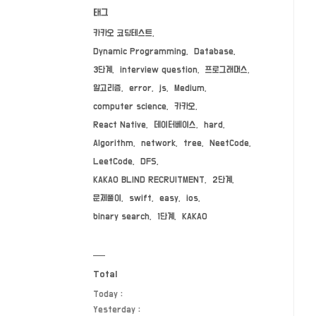
태그
카카오 코딩테스트
Dynamic Programming
Database
3단계
interview question
프로그래머스
알고리즘
error
js
Medium
computer science
카카오
React Native
데이터베이스
hard
Algorithm
network
tree
NeetCode
LeetCode
DFS
KAKAO BLIND RECRUITMENT
2단계
문제풀이
swift
easy
ios
binary search
1단계
KAKAO
Total
Today :
Yesterday :