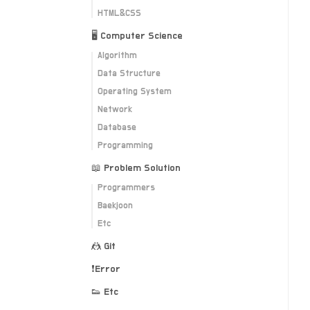
HTML&CSS
🖥 Computer Science
Algorithm
Data Structure
Operating System
Network
Database
Programming
📖 Problem Solution
Programmers
Baekjoon
Etc
🤼 Git
❗️Error
👟 Etc