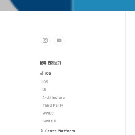
분류 전체보기
🍎 iOS
iOS
UI
Architecture
Third Party
WWDC
SwiftUI
📱 Cross Platform