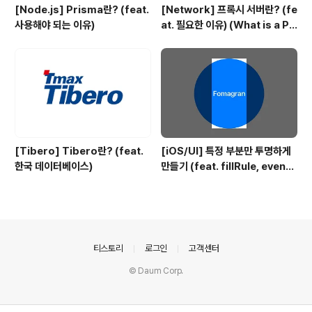
[Node.js] Prisma란? (feat.
[Network] 프록시 서버란? (fe
사용해야 되는 이유)
at. 필요한 이유) (What is a Pr
oxy server?)
[Tibero] Tibero란? (feat.
[iOS/UI] 특정 부분만 투명하게
한국 데이터베이스)
만들기 (feat. fillRule, evenO
dd)
의안내
티스토리
로그인
고객센터
© Daum Corp.