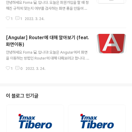
안녕하세요 Foma 💻 입니다. 오늘은 회원가입을 할 때 정
해진 규칙에 맞는지 여부를 검사하는 화면 폼을 만들어 보
겠습니다. 바로 시작할게요~ Set up angular material
1
1
2022. 3. 24.
앵귤러에서는 머터리얼 디자인된 UI 컴포넌트들을 제공합
니다. 아래 사이트를 이동하시면 여러 컴포넌트들을 사용
하는 방법과 API를 확인할 수 있습니다. Angular Materi
[Angular] Router에 대해 알아보기 (feat.
al UI component infrastructure and Material Des
ign components for Angular web applications.
화면이동)
글 내용
material.angular.io 터미널에 angular material을 설
안녕하세요 Foma 💻 입니다! 오늘은 Angular에서 화면
치해 줍니다. ng add @angular/material 설치가 완료
을 이동하는 방법인 Router에 대해 다뤄보려고 합니다. 바
된 뒤에 몇가지 추가적으로 설치할 건지..
로 시작할게요~ 프로젝트 설정 프로젝트 생성 시에 "Woul
1
0
2022. 3. 24.
d you like to Angular routing?(너 앵귤러 라우팅 사용
할거야?)" 라고 묻는데, 여기서 y를 해줍니다. login(로그
인) 화면을 만들어 줍니다. ng g c pages/login regist
er(회원가입) 화면을 만들어 줍니다. ng g c pages/regi
ster app-routing.modules.ts Routes에 원하는 en
이 블로그 인기글
dPoint와 component(화면)들을 세팅해줍니다. const
routes: Routes = [ { path: 'login', component: Lo
ginCompon..