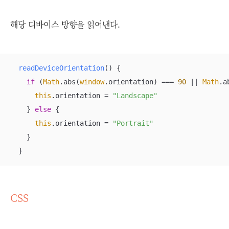
해당 디바이스 방향을 읽어낸다.
readDeviceOrientation
(
)
 {

if
 (
Math
.abs(
window
.orientation) === 
90
 || 
Math
.a
this
.orientation = 
"Landscape"
    } 
else
 {

this
.orientation = 
"Portrait"
    }

  }
CSS