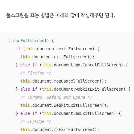
풀스크린을 끄는 방법은 아래와 같이 작성해주면 된다.
closeFullscreen
(
)
 {

if
 (
this
.document.exitFullscreen) {

this
.document.exitFullscreen();

    } 
else
if
 (
this
.document.mozCancelFullScreen) {

/* Firefox */
this
.document.mozCancelFullScreen();

    } 
else
if
 (
this
.document.webkitExitFullscreen) {

/* Chrome, Safari and Opera */
this
.document.webkitExitFullscreen();

    } 
else
if
 (
this
.document.msExitFullscreen) {

/* IE/Edge */
this
.document.msExitFullscreen();
