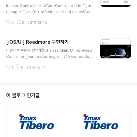
글 내용
let alertController = UIAlertController(title: "", m
essage: "", preferredStyle: .alert) let cancelActi
on = UIAlertAction(title: "Cancel", style: .cancel)
0
0
2019. 12. 11.
{ (action) in // Cancel버튼 눌렀을 때 뭐할거야 } alert
Controller.addAction(cancelAction) let OKActio
n = UIAlertAction(title: "OK", style: .default) { (acti
[iOS/UI] Readmore 구현하기
on) in } OKAction.setValue(UIColor(displayP3Re
글 내용
d: 162/255, green: 32/255, blue: 58/255, alpha:
이렇게 변수들을 선언해놓고 class Main: UITableView
1), f..
Controller { var headerheight = 215 var headerh
eights = [Int : Int]() var moreless = "more" var m
1
0
2019. 12. 11.
oreindex = 100 var morearray = [Int]() 우선 셀 안
의 버튼에 addTarget 해준다. action안에는 설정해놓은
함수를 집어넣는다. cell.morebtn.addTarget(self, ac
tion:#selector(Main.more(sender:)) , for: UICont
rol.Event.touchUpInside) 설정해놓은 more이라는
이 블로그 인기글
함수 안에 높이를 알아내는 함수 heightForView를 이용
해 길이를 알아내고 sender..