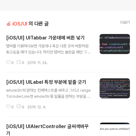
더보기
🍎 iOS/UI
의 다른 글
[iOS/UI] UITabbar 가운데에 버튼 넣기
글 내용
탭바를 이용하다보면 가운데나 혹은 다른 곳에 버튼처럼
놓고싶을 때가 있습니다. 하지만 탭바는 눌렀을 때만 그 안
에 색상을 변경할 수 있어서 버튼을 따로 추가해줘야하는
0
0
2019. 11. 26.
데요 이것을 할 수 있는 방법을 소개해드리겠습니다! 첫번
째로 UITabbarController를 행성해줍니다. 그리고 set
upMiddleButton이라는 함수를 만들어 그 안에 menuB
[iOS/UI] UILabel 특정 부분에 밑줄 긋기
utton을 하나 만들어줍니다. 그 뒤 배경색을(backgroun
글 내용
dColor) 정하고 원하는 이미지(setImage)를 넣어줍니
wholeStr에 원하는 전체텍스트를 써주고 그리고 range
다. 이미지를 어떤 형식으로 채워넣을 것인지도 설정해줍
ToUnderLine엔 wholeStr중 밑줄을 원하는 부분을 적
니다.(contentMode) 그리고 버튼을 누를 수 있게 addT
었다다 (range(of:) 이곳에) let rangeToUnderLine =
arget을 설정해주고 셀렉터 안에 menuButtonAction
0
0
2019. 12. 4.
NSRange(location: 0, length: 10))
함수를 넣어줍니다. 그 뒤에 코드는 휴대폰마다 화..
[iOS/UI] UIAlertController 글씨색바꾸
기