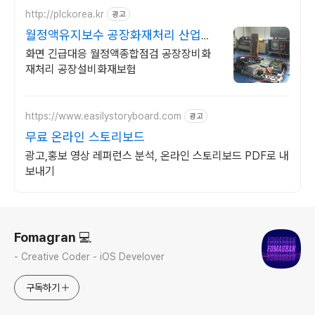
http://plckorea.kr
광고
월정액유지보수 공장화재처리 산업자
동화 장비판매수리보수
화면 긴급대응 월정액종합점검 공장장비화
재처리 공장설비화재보험
https://www.easilystoryboard.com
광고
무료 온라인 스토리보드
광고,홍보 영상 레퍼런스 분석, 온라인 스토리보드 PDF로 내
보내기
로그 정보
Fomagran 💻
- Creative Coder - iOS Develover
구독하기