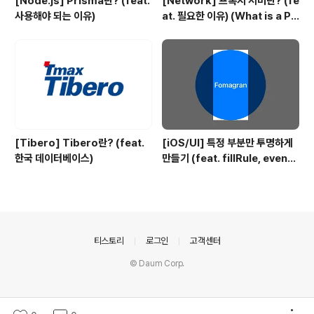
[Node.js] Prisma란? (feat.
[Network] 프록시 서버란? (fe
사용해야 되는 이유)
at. 필요한 이유) (What is a Pr
oxy server?)
[Tibero] Tibero란? (feat.
[iOS/UI] 특정 부분만 투명하게
한국 데이터베이스)
만들기 (feat. fillRule, evenO
dd)
의안내
티스토리
로그인
고객센터
© Daum Corp.