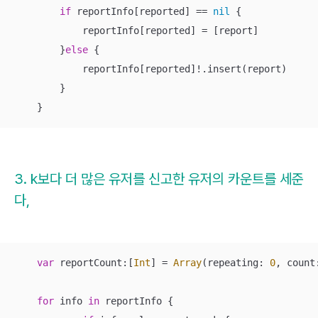
if
 reportInfo[reported] 
==
nil
 {

            reportInfo[reported] 
=
 [report]

        }
else
 {

            reportInfo[reported]
!
.insert(report)

        }

    }
3. k보다 더 많은 유저를 신고한 유저의 카운트를 세준
다,
var
 reportCount:[
Int
] 
=
Array
(repeating: 
0
, count
for
 info 
in
 reportInfo {
