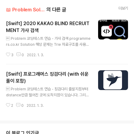
더보기
📖 Problem Solution/Programmers
의 다른 글
[Swift] 2020 KAKAO BLIND RECRUIT
MENT 가사 검색
글 내용
 Problem 코딩테스트 연습 - 가사 검색 programme
rs.co.kr Solution 해당 문제는 Trie 자료구조를 사용해
서 풀어야 하는 문제입니다. (Trie 관련해서는 따로 정리해
3
0
2022. 1. 3.
서 올리도록 하겠습니다!ㅜ) 1. Trie 자료 구조를 만들어준
다. 정석으로 만든건 아니고 간단하게 단어를 Trie 자료구
조에 맞게 삽입하는 insert 메서드와 글자의 자식이 몇 개
[Swift] 프로그래머스 징검다리 (with 쉬운
있는지 세어주는 getCount 메서드를 구현했습니다. clas
s Node { var value:String var count:Int = 0 var ch
풀이 포함)
글 내용
ildren:[String:Node] = [:] init(value:String) { self.v
 Problem 코딩테스트 연습 - 징검다리 출발지점부터
alue = value } func append(_ value:String) { se..
distance만큼 떨어진 곳에 도착지점이 있습니다. 그리고
그사이에는 바위들이 놓여있습니다. 바위 중 몇 개를 제거
2
0
2022. 1. 3.
하려고 합니다. 예를 들어, 도착지점이 25만큼 떨어져 있
고, 바위가 programmers.co.kr Solution 해당 문제는
이진탐색을 이용해서 풀어야 하는 문제입니다. 다리의 길
이 n이라면 최소의 거리 중 가장 큰 값은 몇 일까요? 다리
의 중간에 바위가 딱 한 개 있을 경우인 다리 길이의 절반,
이 블로그 인기글