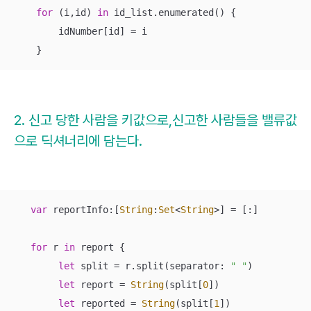
for
 (i,id) 
in
 id_list.enumerated() {

        idNumber[id] 
=
 i

    }
2. 신고 당한 사람을 키값으로,신고한 사람들을 밸류값
으로 딕셔너리에 담는다.
var
 reportInfo:[
String
:
Set
<
String
>] 
=
 [:]

for
 r 
in
 report {

let
 split 
=
 r.split(separator: 
" "
)

let
 report 
=
String
(split[
0
])

let
 reported 
=
String
(split[
1
])
