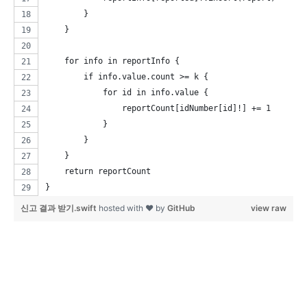
        }
    }
    for info in reportInfo {
        if info.value.count >= k {
            for id in info.value {
                reportCount[idNumber[id]!] += 1
            }
        }
    }
    return reportCount
}
신고 결과 받기.swift
hosted with ❤ by
GitHub
view raw