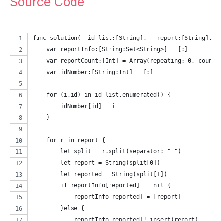
Source Code
func solution(_ id_list:[String], _ report:[String], _
    var reportInfo:[String:Set<String>] = [:]
    var reportCount:[Int] = Array(repeating: 0, count:
    var idNumber:[String:Int] = [:]
    for (i,id) in id_list.enumerated() {
        idNumber[id] = i
    }
    for r in report {
        let split = r.split(separator: " ")
        let report = String(split[0])
        let reported = String(split[1])
        if reportInfo[reported] == nil {
            reportInfo[reported] = [report]
        }else {
            reportInfo[reported]!.insert(report)