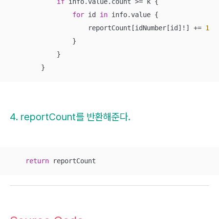
if
 info.value.count 
>=
 k {

for
 id 
in
 info.value {

                    reportCount[idNumber[id]
!
] 
+=
1
                }

            }

        }
4. reportCount를 반환해준다.
return
 reportCount