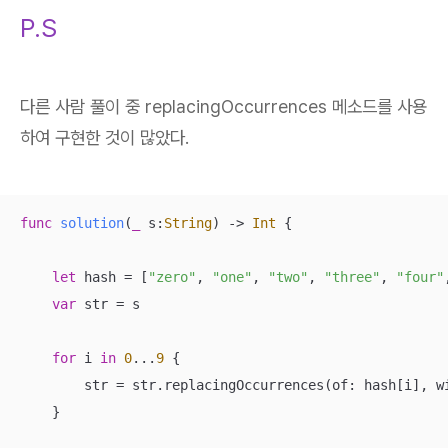
P.S
다른 사람 풀이 중 replacingOccurrences 메소드를 사용
하여 구현한 것이 많았다.
func
solution
(
_
s
:
String
)
 -> 
Int
 {

let
 hash 
=
 [
"zero"
, 
"one"
, 
"two"
, 
"three"
, 
"four"
var
 str 
=
 s

for
 i 
in
0
...
9
 {

        str 
=
 str.replacingOccurrences(of: hash[i], w
    }
