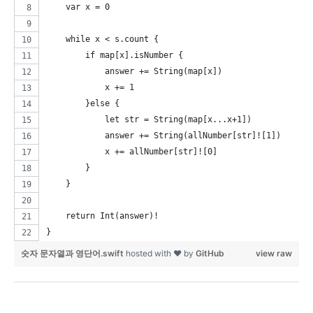
    var x = 0
    while x < s.count {
        if map[x].isNumber {
            answer += String(map[x])
            x += 1
        }else {
            let str = String(map[x...x+1])
            answer += String(allNumber[str]![1])
            x += allNumber[str]![0]
        }
    }
    return Int(answer)!
}
숫자 문자열과 영단어.swift
hosted with ❤ by
GitHub
view raw