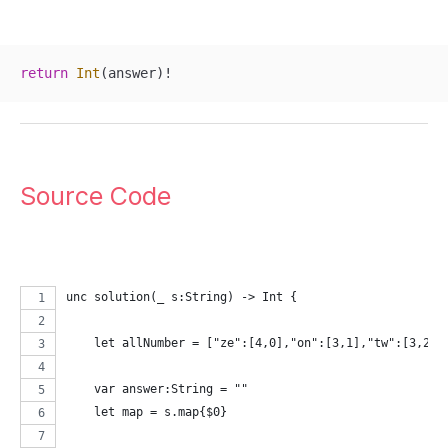
return
Int
(answer)
!
Source Code
unc solution(_ s:String) -> Int {
    let allNumber = ["ze":[4,0],"on":[3,1],"tw":[3,2],
    var answer:String = ""
    let map = s.map{$0}