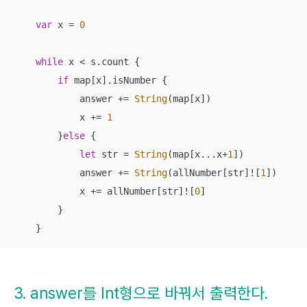
var
 x 
=
0
while
 x 
<
 s.count {

if
 map[x].isNumber {

            answer 
+=
String
(map[x])

            x 
+=
1
        }
else
 {

let
 str 
=
String
(map[x
...
x
+
1
])

            answer 
+=
String
(allNumber[str]
!
[
1
])

            x 
+=
 allNumber[str]
!
[
0
]

        }

    }
3. answer를 Int형으로 바꿔서 출력한다.