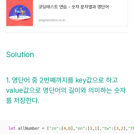
코딩테스트 연습 - 숫자 문자열과 영단어
programmers.co.kr
Solution
1. 영단어 중 2번째까지를 key값으로 하고
value값으로 영단어의 길이와 의미하는 숫자
를 저장한다.
let
 allNumber 
=
 [
"ze"
:[
4
,
0
],
"on"
:[
3
,
1
],
"tw"
:[
3
,
2
],
"t