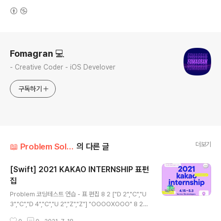
(새창열림)
로그 정보
Fomagran 💻
- Creative Coder - iOS Develover
구독하기
더보기
📖 Problem Solution/Programmers
의 다른 글
[Swift] 2021 KAKAO INTERNSHIP 표편
집
글 내용
Problem 코딩테스트 연습 - 표 편집 8 2 ["D 2","C","U
3","C","D 4","C","U 2","Z","Z"] "OOOOXOOO" 8 2
["D 2","C","U 3","C","D 4","C","U 2","Z","Z","U 1","C"]