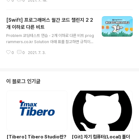
0
0
2021. 7. 18.
"OOXOXOOO" programmers.co.kr Solution 해당
문제는 Linked List 자료구조를 이용해서 풀어야 하는 문
제입니다. 1. 0부터 n까지 자기 이전의 숫자와 다음 숫자를
[Swift] 프로그래머스 월간 코드 챌린지 2 2
배열에 담아놓습니다. func setLinkedList(n:Int) { for i
in 0.. Int { return linkedList[index][0] } func next(_
개 이하로 다른 비트
글 내용
index:Int) -> Int{ return linkedList[inde..
Problem 코딩테스트 연습 - 2개 이하로 다른 비트 prog
rammers.co.kr Solution 아래 표를 참고하면 규칙이
조금 보이는데 1. 짝수일 때 짝수일 때는 다음 숫자의 2진
0
0
2021. 7. 3.
수 맨 마지막 0을 1로 바꿔주면 됩니다. 고로 바로 그 다음
숫자와의 2진수는 딱 한자리만 다른 경우이므로 무조건 n
+1이 제일 작은 숫자가 됩니다. 2. 홀수일 때 홀수일 때는
가장 마지막번째 0을 1로 바꾸고 그 다음 숫자를 0으로 바
꿔준 2진수가 제일 작은 숫자가 됩니다. 만약 모두 1이라면
이 블로그 인기글
맨 첫번째 숫자를 0으로 바꿔주고 맨 앞에 1을 추가해줍니
다. ex) 1001 -> 1010, 111 -> 1011 Source Code 배
운점 짝수일 때 2진수는 끝이 무조건 0이다. 홀수일 때 2
진수는 끝이 무조건 1..
[Tibero] Tibero Studio란?
[Git] 자기 컴퓨터(Local) 폴더