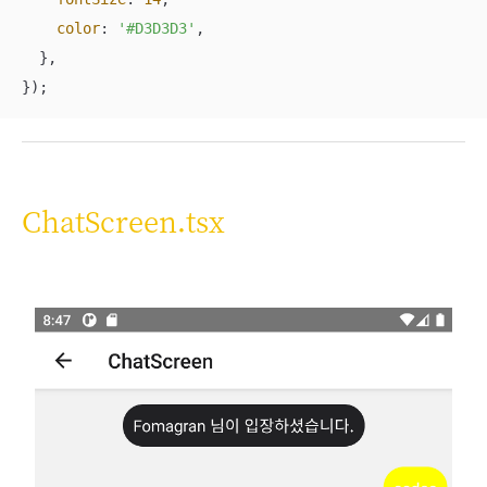
color
: 
'#D3D3D3'
,

  },

});
ChatScreen.tsx