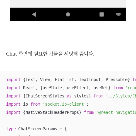
Chat 화면에 필요한 값들을 세팅해 줍니다.
import
 {Text, View, FlatList, TextInput, Pressable} 
f
import
 React, {useState, useEffect, useRef} 
from
'rea
import
 {ChatScreenStyles 
as
 styles} 
from
'../Styles/C
import
 io 
from
'socket.io-client'
import
 {NativeStackHeaderProps} 
from
'@react-navigati
type
 ChatScreenParams = {
