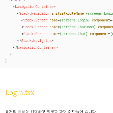
<
NavigationContainer
>
<
Stack.Navigator
initialRouteName
=
{screens.Logi
<
Stack.Screen
name
=
{screens.Login}
component
=
<
Stack.Screen
name
=
{screens.ChatRoom}
compone
<
Stack.Screen
name
=
{screens.Chat}
component
=
{
</
Stack.Navigator
>
</
NavigationContainer
>
  );

}
Login.tsx
유저의 이름을 입력하고 입장할 화면을 만들어 줍니다.