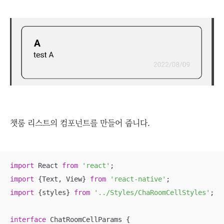
챗룸 리스트의 컴포넌트를 만들어 줍니다.
import
 React 
from
'react'
import
 {Text, View} 
from
'react-native'
import
 {styles} 
from
'../Styles/ChaRoomCellStyles'
;

interface
 ChatRoomCellParams {
