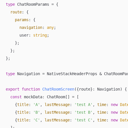
type
 ChatRoomParams = {

route
: {

params
: {

navigation
: 
any
;

      user: 
string
;

    };

  };

};

type
 Navigation = NativeStackHeaderProps & ChatRoomPar
export
function
ChatRoomScreen
(
{route}: Navigation
) 
{

const
 mockData: ChatRoom[] = [

    {
title
: 
'A'
, 
lastMessage
: 
'test A'
, 
time
: 
new
Dat
    {
title
: 
'B'
, 
lastMessage
: 
'test B'
, 
time
: 
new
Dat
    {
title
: 
'C'
, 
lastMessage
: 
'test C'
, 
time
: 
new
Dat
  ];
