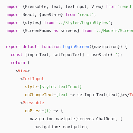
import
 {Pressable, Text, TextInput, View} 
from
'react
import
 React, {useState} 
from
'react'
import
 {styles} 
from
'../Styles/LoginStyles'
import
 {ScreenEnums 
as
 screens} 
from
'../Models/Scree
export
default
function
LoginScreen
(
{navigation}
) 
{

const
 [inputText, setInputText] = useState(
''
);

return
 (

<
View
>
<
TextInput
style
=
{styles.textInput}
onChangeText
=
{text
 =>
 setInputText(text)}>
</
T
<
Pressable
onPress
=
{()
 =>
 {

          navigation.navigate(screens.ChatRoom, {

            navigation: navigation,
