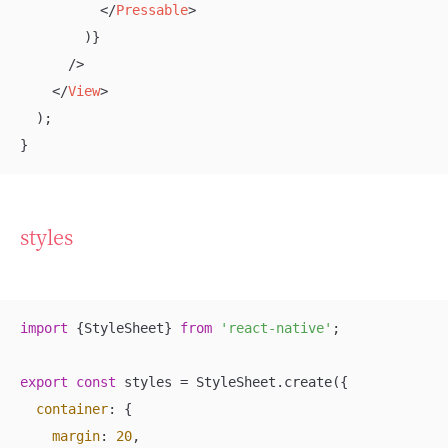
</
Pressable
>
        )}

      />

</
View
>
  );

}
styles
import
 {StyleSheet} 
from
'react-native'
;

export
const
 styles = StyleSheet.create({

container
: {

margin
: 
20
,
