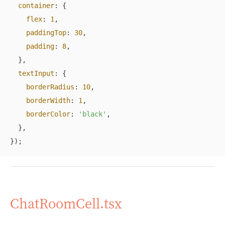
container
: {

flex
: 
1
,

paddingTop
: 
30
,

padding
: 
8
,

  },

textInput
: {

borderRadius
: 
10
,

borderWidth
: 
1
,

borderColor
: 
'black'
,

  },

});
ChatRoomCell.tsx