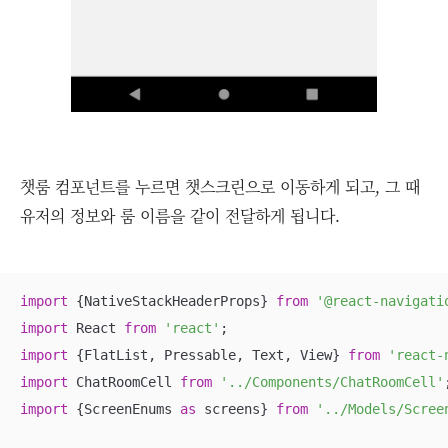
챗룸 컴포넌트를 누르면 챗스크린으로 이동하게 되고, 그 때
유저의 정보와 룸 이름을 같이 전달하게 됩니다.
import
 {NativeStackHeaderProps} 
from
'@react-navigati
import
 React 
from
'react'
import
 {FlatList, Pressable, Text, View} 
from
'react-
import
 ChatRoomCell 
from
'../Components/ChatRoomCell'
import
 {ScreenEnums 
as
 screens} 
from
'../Models/Scree