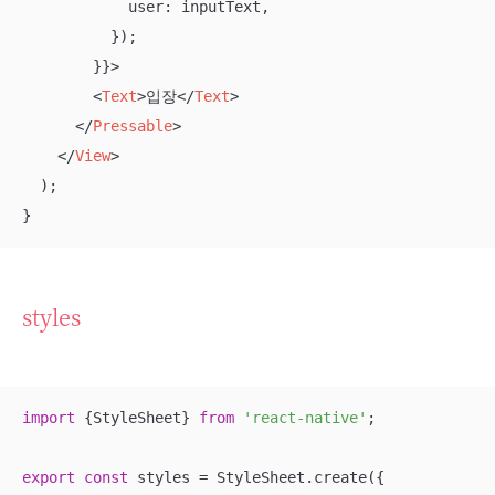
            user: inputText,

          });

        }}>

<
Text
>
입장
</
Text
>
</
Pressable
>
</
View
>
  );

}
styles
import
 {StyleSheet} 
from
'react-native'
;

export
const
 styles = StyleSheet.create({
