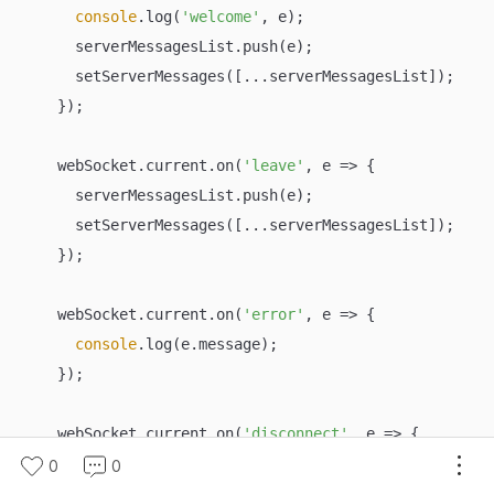
console
.log(
'welcome'
, e);

      serverMessagesList.push(e);

      setServerMessages([...serverMessagesList]);

    });

    webSocket.current.on(
'leave'
, 
e
 =>
 {

      serverMessagesList.push(e);

      setServerMessages([...serverMessagesList]);

    });

    webSocket.current.on(
'error'
, 
e
 =>
 {

console
.log(e.message);

    });

    webSocket.current.on(
'disconnect'
, 
e
 =>
 {

console
.log(
'Disconnected. Check internet or se
0
0
    });
