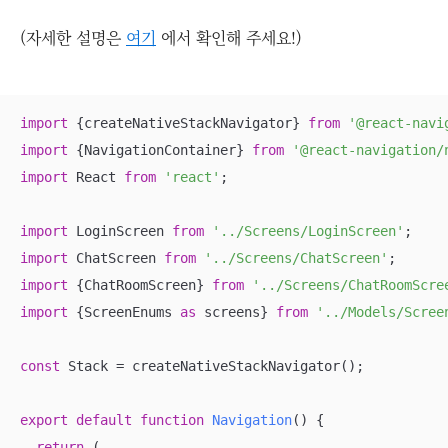
(자세한 설명은
여기
에서 확인해 주세요!)
import
 {createNativeStackNavigator} 
from
'@react-navi
import
 {NavigationContainer} 
from
'@react-navigation/
import
 React 
from
'react'
;

import
 LoginScreen 
from
'../Screens/LoginScreen'
import
 ChatScreen 
from
'../Screens/ChatScreen'
import
 {ChatRoomScreen} 
from
'../Screens/ChatRoomScre
import
 {ScreenEnums 
as
 screens} 
from
'../Models/Scree
const
 Stack = createNativeStackNavigator();

export
default
function
Navigation
(
) 
{

return
 (
