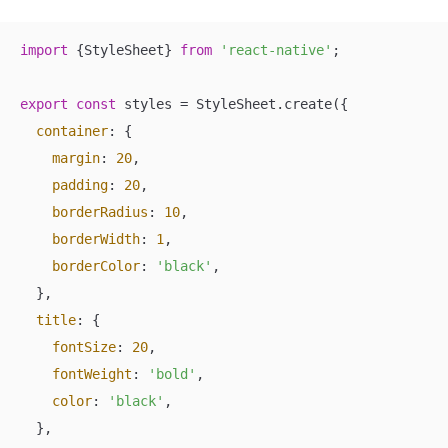
import
 {StyleSheet} 
from
'react-native'
;

export
const
 styles = StyleSheet.create({

container
: {

margin
: 
20
,

padding
: 
20
,

borderRadius
: 
10
,

borderWidth
: 
1
,

borderColor
: 
'black'
,

  },

title
: {

fontSize
: 
20
,

fontWeight
: 
'bold'
,

color
: 
'black'
,

  },
