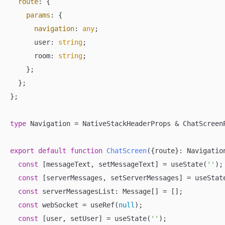
route
: {

params
: {

navigation
: 
any
;

      user: 
string
;

      room: 
string
;

    };

  };

};

type
 Navigation = NativeStackHeaderProps & ChatScreenP
export
default
function
ChatScreen
(
{route}: Navigatio
const
 [messageText, setMessageText] = useState(
''
);

const
 [serverMessages, setServerMessages] = useState
const
 serverMessagesList: Message[] = [];

const
 webSocket = useRef(
null
);

const
 [user, setUser] = useState(
''
);