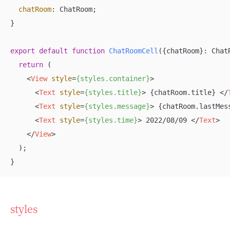
chatRoom
: ChatRoom;

}

export
default
function
ChatRoomCell
(
{chatRoom}: Chat
return
 (

<
View
style
=
{styles.container}
>
<
Text
style
=
{styles.title}
>
 {chatRoom.title} 
</
<
Text
style
=
{styles.message}
>
 {chatRoom.lastMes
<
Text
style
=
{styles.time}
>
 2022/08/09 
</
Text
>
</
View
>
  );

}
styles