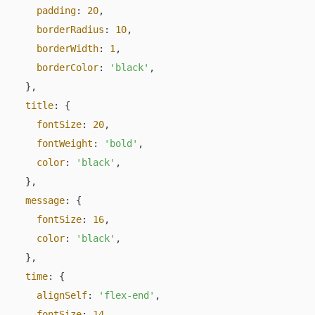
padding
: 
20
,

borderRadius
: 
10
,

borderWidth
: 
1
,

borderColor
: 
'black'
,

  },

title
: {

fontSize
: 
20
,

fontWeight
: 
'bold'
,

color
: 
'black'
,

  },

message
: {

fontSize
: 
16
,

color
: 
'black'
,

  },

time
: {

alignSelf
: 
'flex-end'
,

fontSize
: 
14
,
