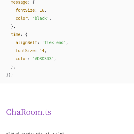
message
: {

fontSize
: 
16
,

color
: 
'black'
,

  },

time
: {

alignSelf
: 
'flex-end'
,

fontSize
: 
14
,

color
: 
'#D3D3D3'
,

  },

});
ChaRoom.ts