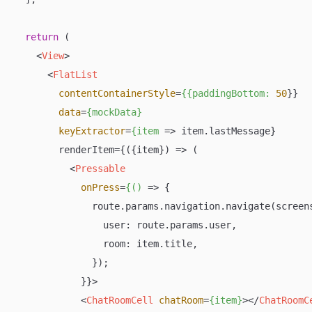
return
 (

<
View
>
<
FlatList
contentContainerStyle
=
{{paddingBottom:
50
}}

data
=
{mockData}
keyExtractor
=
{item
 =>
 item.lastMessage}

        renderItem={({item}) => (

<
Pressable
onPress
=
{()
 =>
 {

              route.params.navigation.navigate(screens
                user: route.params.user,

                room: item.title,

              });

            }}>

<
ChatRoomCell
chatRoom
=
{item}
>
</
ChatRoomC