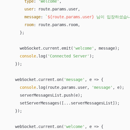
type
: 
'Welcome'
,

user
: route.params.user,

message
: 
`
${route.params.user}
 님이 입장하셨습니
room
: route.params.room,

      };

      webSocket.current.emit(
'welcome'
, message);

console
.log(
'Connected Server'
);

    });

    webSocket.current.on(
'message'
, 
e
 =>
 {

console
.log(route.params.user, 
'message'
, e);

      serverMessagesList.push(e);

      setServerMessages([...serverMessagesList]);

    });

    webSocket.current.on(
'welcome'
, 
e
 =>
 {
