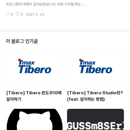
b.collection("컬렉션 이름").whereField("필드명", is
프로그램에 대해서 알아보겠습니다. 바로 시작할게요~ 파
GreaterThan: 1000) isLes..
이어베이스 익스텐션이란? 🤔 이미 구현된 여러 기능을 앱
0
0
2021. 5. 24.
에 빠르게 배포할 수 있는 프로그램입니다. 기본 원리 핵심
은 앱 또는 프로젝트에서 구체적으로 정의된 이벤트가 발
생할 때마다 클라우드 함수를 통해 작업을 수행하는 것입
니다. 제공하는 솔루션들은 아래와 같이 이미지 크기 조절,
사용자 데이터 삭제,텍스트 번역 등 아주 유용한 프로그램
이 블로그 인기글
들이 있습니다. 주의하실 점은 아직 베타 출시 버전이므로
기능이 변경되거나 지원이 제한될 수 도 있습니다. 어떻게
사용하는데? 🤨 많은 확장 프로그램 중 사용자 데이터 삭
제를 예시로 설명드리겠습니다. 사용자 데이터 삭제의 파
란색 Install 버튼을 눌러주세요. 그 다..
[Tibero] Tibero 윈도우10에
[Tibero] Tibero Studio란?
설치하기
(feat. 설치하는 방법)