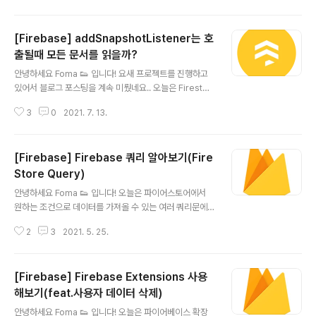
ics란? Firebase에서 Crashlytics를 이렇게 소개하고
있습니다. "Firebase Crashlytics는 가벼운 실시간 오
[Firebase] addSnapshotListener는 호
류 보고 도구로 앱 품질을 저하하는 안정성 문제를 추적하
고 우선순위를 지정하고 문제를 해결하는 데 도움이 됩니
출될때 모든 문서를 읽을까?
글 내용
다. Crashlytics는 비정상 종료를 지능적으로 그룹화하고
안녕하세요 Foma 👟 입니다! 요새 프로젝트를 진행하고
이러한 비정상 종료를 유발하는 상황을 강조하여 보여주므
있어서 블로그 포스팅을 계속 미뤘네요.. 오늘은 Firestor
로 문제해결 시간이 절약됩니다. 특정 비정상 종료가 여러
e에서 데이터의 변경을 감지할 수 있는 addSnapshotLi
사용자에게 영향을 미치는지 확인해 보세요. 문제의 심각
3
0
2021. 7. 13.
stener을 사용할 때 snapshot의 documents의 갯수
도가 급격히 증..
를 세어보면 전체 갯수가 나오더라구요. 그래서 문득 "문서
가 하나만 변경돼도 컬렉션의 모든 문서를 읽는 건가?" 라
[Firebase] Firebase 쿼리 알아보기(Fire
는 의문이 들어서 실험해본 결과를 정리하려고 합니다. 바
로 시작할게요~ Firestore 파이어베이스 공식 문서에는
Store Query)
글 내용
아래와 같이 추가,수정,삭제가 발생할 때마다 읽는 횟수가
안녕하세요 Foma 👟 입니다! 오늘은 파이어스토어에서
증가한다고 나외있습니다. (저는.. 이걸 봐도 전체 문서를
원하는 조건으로 데이터를 가져올 수 있는 여러 쿼리문에
읽는건지 아니면 변경된 것만 읽는건지 정확히 알 수가 없
대해서 알아보겠습니다! WhereField isEqualTo 필드
더라구요.) 데이터는 아래와 같이 Test라는 컬렉션에 nu
2
3
2021. 5. 25.
에 포마라는 값과 같은 문서가 전부 반환됩니다. db.colle
m..
ction("컬렉션 이름").whereField("필드명", isEqualT
o: "포마") isNotEqualTo 필드에 포마라는 값이 아닌 문
[Firebase] Firebase Extensions 사용
서가 전부 반환됩니다. db.collection("컬렉션 이름").wh
ereField("필드명", isNotEqualTo: "포마") isGreater
해보기(feat.사용자 데이터 삭제)
글 내용
Than 필드값이 1000보다 큰 문서가 전부 반환됩니다. d
안녕하세요 Foma 👟 입니다! 오늘은 파이어베이스 확장