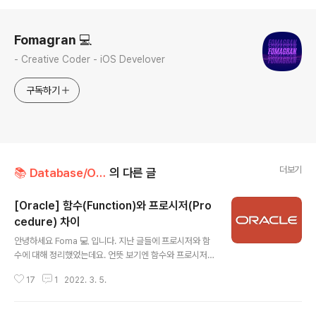
로그 정보
Fomagran 💻
- Creative Coder - iOS Develover
구독하기
더보기
📚 Database/Oracle
의 다른 글
[Oracle] 함수(Function)와 프로시저(Pro
cedure) 차이
글 내용
안녕하세요 Foma 💻 입니다. 지난 글들에 프로시저와 함
수에 대해 정리했었는데요. 언뜻 보기엔 함수와 프로시저
가 거의 똑같다고 생각되더라구요. (함수 글은 여기 에서 프
17
1
2022. 3. 5.
로시저 글을 여기 에서 확인하시면 됩니다.) 그래서 함수와
프로시저의 차이점이 어떤 것이 있는지 더 자세히 알아보
려고 글을 정리하게 되었습니다. 바로 시작할게요~ 함수와