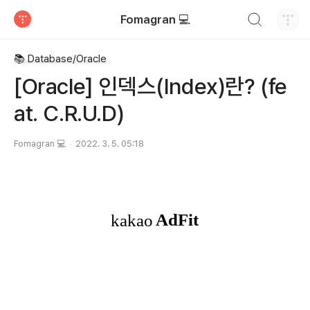
검색하기
Fomagran 💻
티스토리
📚 Database/Oracle
[Oracle] 인덱스(Index)란? (fe
at. C.R.U.D)
Fomagran 💻
2022. 3. 5. 05:18