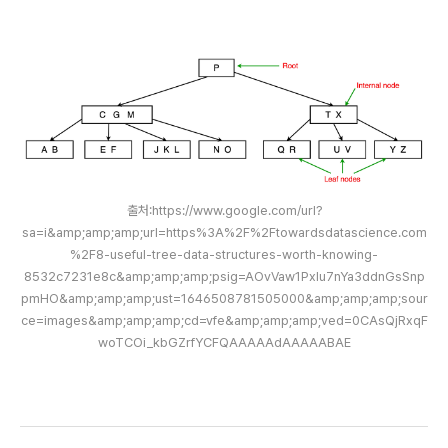
출처:https://www.google.com/url?
sa=i&amp;amp;amp;url=https%3A%2F%2Ftowardsdatascience.com
%2F8-useful-tree-data-structures-worth-knowing-
8532c7231e8c&amp;amp;amp;psig=AOvVaw1Pxlu7nYa3ddnGsSnp
pmHO&amp;amp;amp;ust=1646508781505000&amp;amp;amp;sour
ce=images&amp;amp;amp;cd=vfe&amp;amp;amp;ved=0CAsQjRxqF
woTCOi_kbGZrfYCFQAAAAAdAAAAABAE