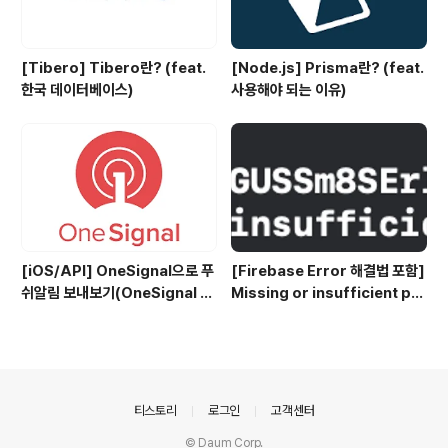
[Tibero] Tibero란? (feat.
[Node.js] Prisma란? (feat.
한국 데이터베이스)
사용해야 되는 이유)
[iOS/API] OneSignal으로 푸
[Firebase Error 해결법 포함]
쉬알림 보내보기(OneSignal P
Missing or insufficient per
ush Notification)
missions
의안내
티스토리
로그인
고객센터
© Daum Corp.