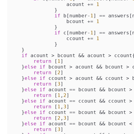
                   acount 
+=
1
               }

if
 b[number
-
1
] 
==
 answers[
                   bcount 
+=
1
               }

if
 c[number
-
1
] 
==
 answers[
                   ccount 
+=
1
               }

    }

if
 acount 
>
 bcount 
&&
 acount 
>
 ccount{
return
 [
1
]

    }
else
if
 bcount 
>
 acount 
&&
 bcount 
>
 
return
 [
2
]

    }
else
if
 ccount 
>
 acount 
&&
 ccount 
>
 
return
 [
3
]

    }
else
if
 acount 
==
 bcount 
&&
 bcount 
>
return
 [
1
,
2
]

    }
else
if
 acount 
==
 ccount 
&&
 ccount 
>
return
 [
1
,
3
]

    }
else
if
 ccount 
==
 bcount 
&&
 bcount 
>
return
 [
2
,
3
]

    }
else
if
 acount 
==
 bcount 
&&
 bcount 
<
return
 [
3
]
