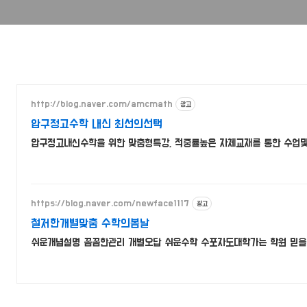
http://blog.naver.com/amcmath
광고
압구정고수학 내신 최선의선택
압구정고내신수학을 위한 맞춤형특강, 적중률높은 자체교재를 통한 수업
https://blog.naver.com/newface1117
광고
철저한개별맞춤 수학의봄날
쉬운개념설명 꼼꼼한관리 개별오답 쉬운수학 수포자도대학가