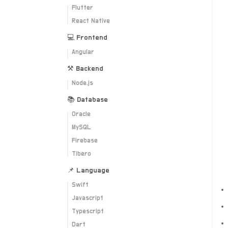
Flutter
React Native
💻 Frontend
Angular
⚒ Backend
Node.js
📚 Database
Oracle
MySQL
Firebase
Tibero
📌 Language
Swift
Javascript
Typescript
Dart