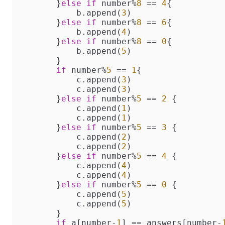
        }
else
if
 number
%
8
==
4
{

            b.append(
3
)

        }
else
if
 number
%
8
==
6
{

            b.append(
4
)

        }
else
if
 number
%
8
==
0
{

            b.append(
5
)

        }

if
 number
%
5
==
1
{

            c.append(
3
)

            c.append(
3
)

        }
else
if
 number
%
5
==
2
 {

            c.append(
1
)

            c.append(
1
)

        }
else
if
 number
%
5
==
3
 {

            c.append(
2
)

            c.append(
2
)

        }
else
if
 number
%
5
==
4
 {

            c.append(
4
)

            c.append(
4
)

        }
else
if
 number
%
5
==
0
 {

            c.append(
5
)

            c.append(
5
)

        }

if
 a[number
-
1
] 
==
 answers[number
-