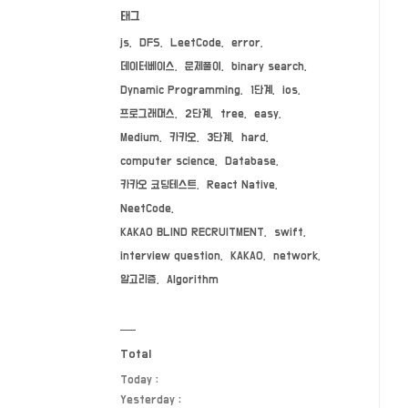
태그
js
DFS
LeetCode
error
데이터베이스
문제풀이
binary search
Dynamic Programming
1단계
ios
프로그래머스
2단계
tree
easy
Medium
카카오
3단계
hard
computer science
Database
카카오 코딩테스트
React Native
NeetCode
KAKAO BLIND RECRUITMENT
swift
interview question
KAKAO
network
알고리즘
Algorithm
Total
Today :
Yesterday :