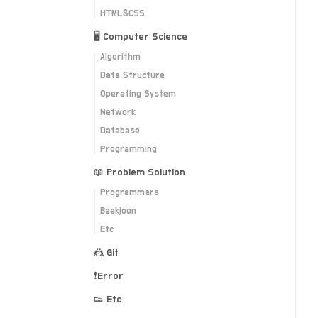
HTML&CSS
🖥 Computer Science
Algorithm
Data Structure
Operating System
Network
Database
Programming
📖 Problem Solution
Programmers
Baekjoon
Etc
🤼 Git
❗️Error
👟 Etc