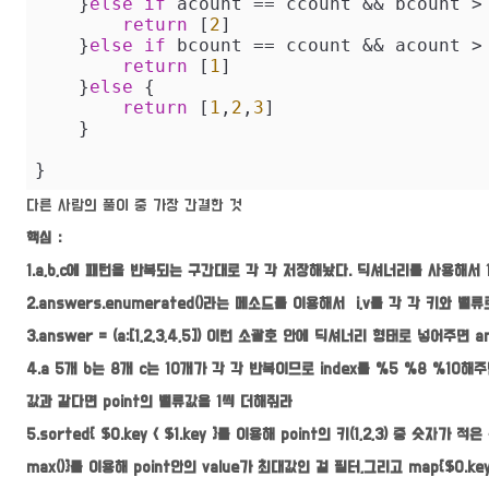
    }
else
if
 acount 
==
 ccount 
&&
 bcount 
>
return
 [
2
]

    }
else
if
 bcount 
==
 ccount 
&&
 acount 
>
return
 [
1
]

    }
else
 {

return
 [
1
,
2
,
3
]

    }

}
다른 사람의 풀이 중 가장 간결한 것
핵심 :
1.a,b,c에 패턴을 반복되는 구간대로 각 각 저장해놨다. 딕셔너리를 사용해서 1
2.answers.enumerated()라는 메소드를 이용해서 i,v를 각 각 키와 밸류로
3.answer = (a:[1,2,3,4,5]) 이런 소괄호 안에 딕셔너리 형태로 넣어주면
4.a 5개 b는 8개 c는 10개가 각 각 반복이므로 index를 %5 %8 %10
값과 같다면 point의 밸류값을 1씩 더해줘라
5.sorted{ $0.key < $1.key }를 이용해 point의 키(1,2,3) 중 숫자가 적은 순
max()}를 이용해 point안의 value가 최대값인 걸 필터,그리고 map{$0.key}