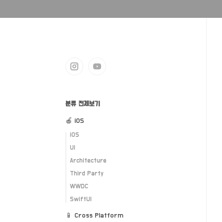
분류 전체보기
🍎 iOS
iOS
UI
Architecture
Third Party
WWDC
SwiftUI
📱 Cross Platform