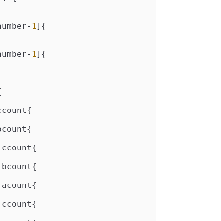
number
-
1
]{

number
-
1
]{



ccount{

bcount{

 ccount{

 bcount{

 acount{

 ccount{
