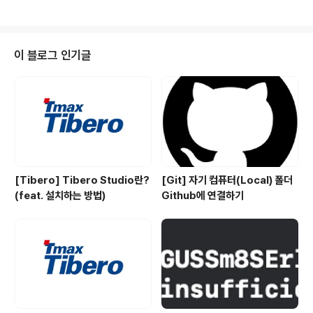
oardID가 "Arrive"인 뷰컨트롤러를 보여줘 let view =
self.storyboard?.instantiateViewController(withI
dentifier: "Arrive") //이동할 때 화면 coverVertical로
보여줘 view?.modalTransitionStyle = UIModalTra
이 블로그 인기글
nsitionStyle.coverVertical //view를 보여줘! self.pr
esent(view!, animated: true, completion: nil) ..
[Tibero] Tibero Studio란?
[Git] 자기 컴퓨터(Local) 폴더
(feat. 설치하는 방법)
Github에 연결하기