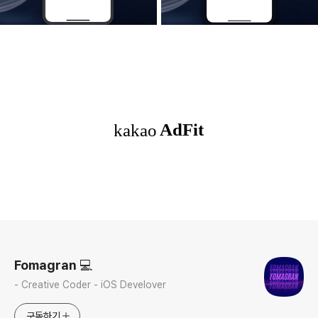
로그 정보
Fomagran 💻
- Creative Coder - iOS Develover
구독하기