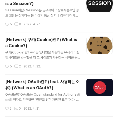
is a Session?)
당 URL은 https + comic.naver.com + (:443) + /w
글 내용
ebtoon/list + ?titleId=183559&weekday=mon 으
Session이란? Session은 영구적이고 상호작용적인 정
로 이루어져 있다. 1. Protocol(프로토콜) 위 URL에서 "h
보 교환을 전제하는 둘 이상의 통신 장치나 컴퓨터와 사용
ttps"를 뜻하며 어떤 프로토..
자 간의 대화나 송수신 연결상태를 의미하는 보안적인 다
작성시간
5
0
2022. 4. 26.
이얼로그(dialogue) 및 시간대를 가리킨다. - 위키 백과 -
즉, 클라이언트와 서버 간의 연결 상태를 의미하는 것이다.
좀 더 구체적으로 설명하면 클라이언트가 브라우저에 접속
[Network] 쿠키(Cookie)란? (What is
하여 서버와 접속이 종료하기 전의 상태를 의미한다. 쉽게
a Cookie?)
설명하면 사용자가 웹사이트에 접속해 해당 창을 닫기 전
글 내용
까지의 상태라고 보면 된다. 세션 과정 1. 클라이언트가 웹
쿠키(Cookie)란? 쿠키는 인터넷을 사용하는 유저가 어떤
사이트에 접속해 서버에 요청한다. 2. 서버는 접속한 클라
웹사이트를 방문했을 때 그 사이트가 사용하는 서버를 통
이언트에게 세션 ID를 부여해서 응답한다. 3. 클라이언트
해 로컬에 저장되는 작은 데이터이다. 쿠키는 키와 밸류로
작성시간
5
2
2022. 4. 22.
는 해당 세션 ID를 헤더 쿠키에 넣어 데이터를 요청한다. 4.
이루어져 있으며 만료기간, 도메인, 경로 등의 정보를 가지
서버는 세션 ..
고 있다. 그렇다면 왜 쿠키란 이름을 가지게 된 것일까? 넷
스케이프 개발자인 루 몬틀리가 이름을 짓게 되었는데 데
[Network] OAuth란? (feat. 사용하는 이
이터의 패킷을 의미하는 "매직 쿠키" 에서 비롯되었다고 한
유) (What is an OAuth?)
다. 클라이언트는 최대 300까지 쿠키를 가질 수 있으며,
글 내용
하나의 도메인 당 최대 20개, 하나의 쿠키 당 최대 4KB까
OAuth란? OAuth는 Open standard for Authorizati
지 저장할 수 있다. 쿠키를 사용하는 이유 이전 HTTP의
on의 약자로 직역하면 "권한을 위한 개방된 표준"이다. 2
특징을 정리한 글에서 리소스를 아끼기 위해서 클라이언트
006년에 트위터 개발자들이 Open ID를 활용해 인증할
작성시간
2
0
2022. 4. 21.
와 서버가 연결되지 않는 특징(비연결성)이 있다고 했다.
방법을 모색하다가 구글의 드위트 클린턴이 프로젝트에 합
또한 비용을 줄이기 위해..
류 하였고, 그렇게 OAuth의 최종 초안이 발표되었다. 그렇