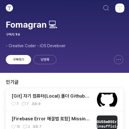
검색하기
티스토리
Fomagran 💻
구독자
94
- Creative Coder - iOS Develover
구독하기
방명록
신고하기 레이어
열기
인기글
[Git] 자기 컴퓨터(Local) 폴더 Github에
연결하기
7
7
조회
8
[Firebase Error 해결법 포함] Missing
or insufficient permissions
10
2
조회
7