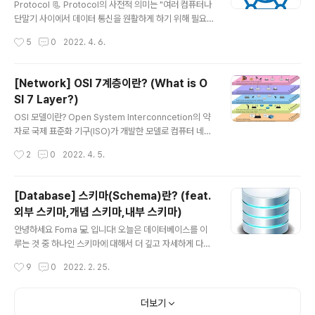
에 전달하는 역할을 한다. TCP와 UDP의 차이 1. 연결성
Protocol 📃 Protocol의 사전적 의미는 "여러 컴퓨터나
TCP는 안전한 데이터를 보내기 위해 데이터를 보내는 쪽
단말기 사이에서 데이터 통신을 원활하게 하기 위해 필요
과 데이터를 받는 쪽을 연결하여 데이터를 전송한다. UDP
한 통신 규약" 이다. 즉, 통신 프로토콜이 바로 프로토콜과
작성시간
5
0
2022. 4. 6.
는 빠르게 데이터를 보내기 위해 데이터를 보내는 쪽이 일..
같은 의미이다. 통신 프로토콜은 쉽게 말해 통신을 하기 위
한 약속이라고 이해하면 된다. 구성 🔗 프로토콜은 물리적
측면과 논리적 측면 이렇게 2가지로 이루어져 있다. 물리
[Network] OSI 7계층이란? (What is O
적 측면 물리적 측면은 말 그대로 물리적인 기기의 어떤 것
SI 7 Layer?)
을 의미한다. 실제 어떤 장비로 데이터를 보낼 것이며, 어떤
글 내용
단자를 사용할 것이며, 회선의 규격은 어느 정도로 설정할
OSI 모델이란? Open System Interconncetion의 약
지가 여기에 포함된다. 논리적 측면 논리적 측면은 물리적
자로 국제 표준화 기구(ISO)가 개발한 모델로 컴퓨터 네트
인 것이 아닌 데이터를 보낼 때 논리적인 방식을 의미한다.
워크 프로토콜 디자인과 통신을 계층으로 나누어 설명한
작성시간
2
0
2022. 4. 5.
데이터를 어떤 식으로 표현할 것이며, 어떤 형식 단위로 데
것이다. 특히 이 모델은 프로토콜을 기능별로 나눈 것인데,
이터를 전송할 ..
각 계층은 하위 계층의 기능만을 이용하고, 상위 계층에게
기능을 제공한다. 일반적으로 하위 계층들은 하드웨어로,
[Database] 스키마(Schema)란? (feat.
상위 계층들은 소프트웨어로 구현된다. OSI 7계층이란?
외부 스키마,개념 스키마,내부 스키마)
위 OSI 모델을 물리, 데이터링크, 네트워크, 전송, 세션, 표
글 내용
현, 응용 이렇게 7단계로 나눈 것을 의미한다. 1. Physical
안녕하세요 Foma 💻 입니다! 오늘은 데이터베이스를 이
7단계 중 가장 아래에 있는 계층으로, 데이터 전송의 시작
루는 것 중 하나인 스키마에 대해서 더 깊고 자세하게 다루
을 담당한다. 하드웨어 기술로 전송을 하며, 전기 신호(0과
려고 합니다. 바로 시작할게요~ 스키마란? 데이터베이스
작성시간
9
0
2022. 2. 25.
1)를 이용하여 데이터를 전달한다. 하드웨어 기..
스키마는 데이터베이스에서 자료의 구조, 자료의 표현 방
법, 자료 간의 관계를 형식 언어로 정의한 구조이다. 데이터
베이스 관리 시스템이 주어진 설정에 따라 데이터베이스
더보기
스키마를 생성하며, 데이터베이스 사용자가 자료를 저장,