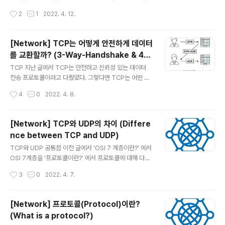
전달한다. 이와 같이 프록시 서버는 클라이언트와 서버 사
넷에 연결되어 있는 장치들에게 부여되는 고유한 주소를
작성시간
2
1
2022. 4. 12.
이에서 중개인 역할을 한다고 보면 된다. Proxy 서버는 왜
의미한다. 이 IP 주소는 총 32비트로 되어 있으며 4개의 8
필요할까? 그렇다..
비트 단위로 이루어져 있으며, "."을 통해 구별한다. 한 단위
당 0~255까지 사용할 수 있으므로 최대 42억9496만7
[Network] TCP는 어떻게 안전하게 데이터
296개의 IP 주소를 만들 수 있다. ex) 127.0.0.1 DNS란?
를 교환할까? (3-Way-Handshake & 4-
DNS는 Domain Name System의 약자로, 도메인 이름
글 내용
Way-Handshake)
시스템을 말한다. 그렇다면 이 도메인 이름 시스템은 왜 필
TCP 지난 글에서 TCP는 안전하고 신뢰성 있는 데이터
요할까? 바로 위에서 설명한 "IP" 때문이다. IP 주소는 최
전송 프로토콜이라고 다뤘었다. 그렇다면 TCP는 어떤 방
대 12자리의 숫자로 이루어져 있고, 세상엔 셀 수 없는 장
식으로 데이터를 전송하기 때문에 안전한 것일까? 우선 T
작성시간
4
0
2022. 4. 8.
치가 존재하므로 이것을..
CP는 연결되어 있기 때문에 1대 1로 데이터를 주고 받는
다. 즉, 서버와 클라이언트가 연결되어 데이터를 주고 받는
것이다. 3-Way-Handshake 이 때 서버와 클라이언트
[Network] TCP와 UDP의 차이 (Differe
간의 데이터가 안전하게 전달되려면 연결이 확실하게 되어
nce between TCP and UDP)
있는지 확인해야 할 것이다. 그 방법이 바로 "3-Way-Han
글 내용
dshake" 이다. 이름이 3 way handshake인 이유는 3
TCP와 UDP 공통점 이전 글에서 'OSI 7 계층이란?' 에서
번 신호를 주고 받으며 연결되어 있는 상태를 확인하기 때
OSI 7계층을 '프로토콜이란?' 에서 프로토콜에 대해 다루
문이다. 1. 클라이언트 -> 서버 클라이언트 측에서 먼저 서
면서 모두 TCP와 UDP를 언급했었다. 단순하게 짚고 넘
작성시간
3
0
2022. 4. 7.
버에 연결하기 위해서 특정 숫자가 담긴 신호를 보낸다. 2.
어가기엔 중요도가 큰 것 같아서 더 자세히 정리해보려고
서버..
한다. 차이점을 알아보기 전에 먼저 공통점에 대해 알아보
자. TCP와 UDP는 모두 Transport(전송) 계층에 있는
[Network] 프로토콜(Protocol)이란?
프로토콜을 의미한다. 고로 Network 계층에 있는 IP 주소
(What is a protocol?)
와 함께 전송된 패킷 데이터를 세그먼트로 Session 계층
글 내용