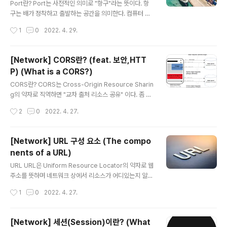
조 전체에 분산된다. 노드의 모든 자손은 노드에 연관된 문
Port란? Port는 사전적인 의미로 "항구"라는 뜻이다. 항
자열의 공통 접두사를 공유한다. 루트는 빈 문자열에 연관
구는 배가 정착하고 출발하는 공간을 의미한다. 컴퓨터 과
된다. - 위키 백과 - 즉, 트리 형태로 연결된 문자열을 차례
학에서도 Port는 비슷한 의미로 사용되는데 특정 서버에
작성시간
1
0
2022. 4. 29.
로 저장하는..
접속하기 위한 공간으로 사용되며 통신하기 위한 종단점
역할을 한다. 하드웨어적인 의미로는 통신 장비를 연결하
기 위한 연결단이고, 소프트웨어적인 의미로는 네트워크
[Network] CORS란? (feat. 보안,HTT
서비스를 식별하는 논리적 단위를 의미한다. 조금 쉽게 말
P) (What is a CORS?)
하면 실제로 배가 물건을 실어나르는 장소를 항구가 알려
글 내용
주는 것과 같이 물건 대신 데이터를 네트워크 상에서 주고
CORS란? CORS는 Cross-Origin Resource Sharin
받는 공간과도 같다. Port가 필요한 이유 그런데 문득 "IP
g의 약자로 직역하면 "교차 출처 리소스 공유" 이다. 좀 더
와 URL 주소만으로 충분히 어떤 곳에서 데이터를 주고 받
쉽게 말하면 동일한 출처가 아닌 다른 출처에서 데이터를
작성시간
2
0
2022. 4. 27.
을지 알려줄 수 있지 않을까? 굳이 Port번호까지 추가적으
주고 받는 것을 허용하는 정책이다. 그렇다면 이러한 정책
로 가져야할 이유는 무엇일까?"..
이 왜 필요한 것일까? 그건 먼저 "동일 출처 정책"에 대해
서 알아야 한다. Same Origin Policy(동일 출처 정책) 동
[Network] URL 구성 요소 (The compo
일 출처 정책은 웹 브라우저에서 보안을 강화하기 위하여
nents of a URL)
동일한 출처에서만 리소스를 주고 받도록 하는 정책이다.
글 내용
그렇다면 "출처"는 도대체 무엇일까? 쉽게 말하면 URL 주
URL URL은 Uniform Resource Locator의 약자로 웹
소이다. (먼저 URL의 구성요소를 모르는 분들을 여기 에서
주소를 뜻하며 네트워크 상에서 리소스가 어디있는지 알려
먼저 읽고 오길 바란다.) 하지만 "동일한 출처"는 정확히 똑
주기 위한 규칙이다. URL의 구성 요소 아래는 네이버 웹툰
작성시간
1
0
2022. 4. 27.
같은 URL을 의미하는 것을 아니다. 동일한..
에서 신의 탑 페이지 URL이다. https://comic.naver.co
m/webtoon/list?titleId=183559&weekday=mon
신의 탑 자신의 모든 것이었던 소녀를 쫓아 탑에 들어온 소
[Network] 세션(Session)이란? (What
년그리고 그런 소년을 시험하는 탑 comic.naver.com 해