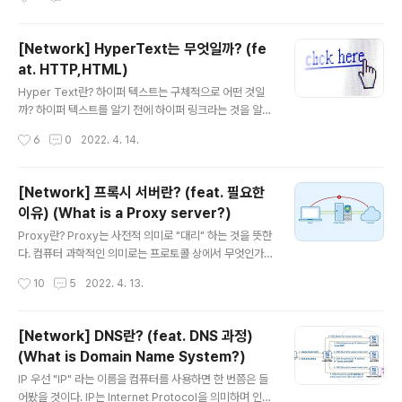
다. 이렇게 리소스를 아낄 수 있기 때문에 더 많은 연결을
xt는 무엇일까? 에서 볼 수 있다.) HTTP는 단순히 HTML
할 수 있..
을 클라이언트와 서버가 주고 받기 때문에 정보를 다른 사
용자에게 쉽게 노출될 수 있다. 즉, 악의적인 사용자가 있다
[Network] HyperText는 무엇일까? (fe
면 네트워크 중간에서 정보를 가로채 조작하거나 없애버리
at. HTTP,HTML)
는 등의 공격을 가할 수 있다. (만약 데이터 상에 신용카드
글 내용
비밀번호, 개인 정보 등이 있다면 치명적일 것이다.) HTT
Hyper Text란? 하이퍼 텍스트는 구체적으로 어떤 것일
PS란? HTTPS는 HTTP + S로, HTTP에 추가적으로 S
까? 하이퍼 텍스트를 알기 전에 하이퍼 링크라는 것을 알아
가 더해진 것이다. 그렇다면 이 S는 무엇을 의미할까? 바로
야 하는데 하이퍼 링크는 웹 상에서 흔히 보이는 밑줄로 되
작성시간
6
0
2022. 4. 14.
Secure Socket Layer, SSL..
어있는 링크를 의미한다. 이것은 자료가 연결되어 있는 참
조 고리를 의미하며 이 링크를 통해 사진,동영상 등 파일의
위치를 지정할 수 있다. 하이퍼 텍스트는 위에서 설명한 하
[Network] 프록시 서버란? (feat. 필요한
이퍼 링크를 나타낼 수 있는 텍스트를 의미한다. 즉, 하이퍼
이유) (What is a Proxy server?)
링크를 통해 사용자가 한 문서에서 다른 문서로 이동할 수
글 내용
있도록 하는 초월적인(Hyper) 글(Text)인 것이다. HTM
Proxy란? Proxy는 사전적 의미로 "대리" 하는 것을 뜻한
L이란? HTML은 HyperText Markup Language의
다. 컴퓨터 과학적인 의미로는 프로토콜 상에서 무엇인가
약자로 하이퍼 텍스트를 위한 마크업 언어이다. 그렇다면
를 대신하는 것을 뜻한다. Proxy 서버 프록시 서버는 클라
작성시간
10
5
2022. 4. 13.
마크업 언어는 무엇일까? 마크업 언어는 태그와 부호 등을
이언트에서 서버로 접속을 할 때 직접적으로 접속하지 않
이용..
고 중간에 대신 전달해주는 서버를 의미한다. 좀 더 구체적
으로 설명하면 아래와 같이 진행된다. 1. 클라이언트에서
[Network] DNS란? (feat. DNS 과정)
프록시 서버로 전달할 요청을 보낸다. 2. 프록시 서버는 클
(What is Domain Name System?)
라이언트로부터 전달 받은 요청을 서버에 요청한다. 3. 서
글 내용
버는 요청에 맞게 데이터를 프록시 서버로 전달한다. 4. 프
IP 우선 "IP" 라는 이름을 컴퓨터를 사용하면 한 번쯤은 들
록시 서버는 서버로부터 전달 받은 데이터를 클라이언트에
어봤을 것이다. IP는 Internet Protocol을 의미하며 인터