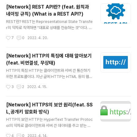
다면 도대체 "권한을 위한 개방된 표준"이 무슨 뜻일까? 쉽
[Network] REST API란? (feat. 원칙과
게 설명하면 우리가 흔히 봐왔던 SNS 로그인과 같다. 어느
네이밍 규칙) (What is a REST API?)
특정 웹사이트나 어플리케이션에서 직접 회원가입을 하는
글 내용
것이 아닌, 믿음직스러운 기업의 아이디를 통해 서비스를
REST란? REST는 Representational State Transfe
이용하는 것이다. OAuth의 절차 SNS 로그인을 통해서 가
r의 약자로 직역하면 "대표로 상태를 전송하는 것"이다. 제
입하게 되면 아래와 같은 절차를 밟게 된다. 1. SNS 로그인
대로 된 의미는 "데이터의 이름으로 상태를 구분하여 전송
작성시간
7
0
2022. 4. 20.
버튼을 누름 해당 SNS 로그인 화면으로 이동하..
하는 방식" 이다. 예를 들어 쉽게 설명하면 아래와 같다. 데
이터의 이름 "이거 유저에 대한 데이터야" -> user (user
라고 이름을 지어 유저 데이터라고 알려줌) 상태 "나 데이
[Network] HTTP의 특징에 대해 알아보기
터 생성할거야" -> Create (데이터를 생성한다고 알려줌)
(feat. 비연결성, 무상태)
전송 "유저 데이터 생성해줘" -> Create user (유저 데
글 내용
이터를 생성해 달라고 요청함) 이와 같이 데이터의 이름으
HTTP의 특징 HTTP는 클라이언트와 서버 간 통신하기
로 상태를 구분하여 전송하는 방식이다. 사용하는 이유 그
위한 프로토콜이다. 지난 글에 HTTP는 HTML 등의 웹페
렇다면 REST API를 사용하는 무엇일까? 가장 대표적인
이지를 구성하기 위한 텍스트로 되어 있는 데이터를 주고
작성시간
3
2
2022. 4. 15.
이유는 "HTTP 프토토콜" 이라고 ..
받는다고 정리했었다. (혹시 안본 분들은 여기 에서 보고 와
주시면 됩니다.) 클라이언트와 서버 간의 통신을 효율적으
로 하기 위한 HTTP의 특징이 몇 가지가 있다. Connecti
[Network] HTTPS의 보안 원리(feat. SS
onless 그 중 한가지는 바로 Connectionless(비연결
L,공개키 암호화 방식)
성)이다. 즉, 클라이언트와 서버가 연결되어 있지 않다는 것
글 내용
이다. 클라이언트와 서버가 연결되어 있지 않은 이유는 무
HTTP의 보안 HTTP는 HyperText Transfer Protoc
엇일까? 바로 "리소스" 때문이다. 계속해서 연결이 되어 있
ol의 약자로 클라이언트와 서버 간 데이터를 주고 받는 통
다는 말은 다른 말로 계속해서 리소스가 들어가기 때문이
신 규약을 의미한다. (자세한 설명은 이전 글인 Hyper Te
작성시간
4
0
2022. 4. 14.