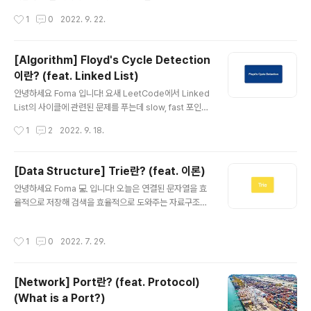
고리즘에 대해서 다뤄 보려고 합니다. 바로 시작할게요~ L
작성시간
1
0
2022. 9. 22.
east Recently Used Cache Algorithm이란? LRU
알고리즘은 FIFO, LFU, MFU 등과 같은 페이지 교체 기법
중 하나인데요. (페이지 교체 기법에 대한 것은 여기 에서
[Algorithm] Floyd's Cycle Detection
확인해 주세요 ㅜ) 그 중에서도 가장 오랫동안 사용하지 않
이란? (feat. Linked List)
은 페이지를 교체하는 방법입니다. LRU Design LRU Ca
글 내용
che 알고리즘은 오랫동안 사용하지 않은 페이지를 삭제해
안녕하세요 Foma 입니다! 요새 LeetCode에서 Linked
주고 새롭게 사용된 페이지를 추가해 줘야 합니다. 삭제와
List의 사이클에 관련된 문제를 푸는데 slow, fast 포인터
추가를 효율적으로 빠르게 하는 것이 핵심인데요. 즉, O(1)
를 많이 이용하더라구요. 해당 풀이가 이해가 안돼서 찾아
작성시간
1
2
2022. 9. 18.
시간 복잡도로 해당 기능을 수행해야 ..
보니 관련된 알고리즘이 있었고, 그것이 Floyd's Cycle
Detection 이었습니다. 그래서 오늘은 링크드 리스트에
서 사이클이 있는지 없는지를 확인할 수 있고, 해당 사이클
[Data Structure] Trie란? (feat. 이론)
의 시작점이 어디인지 알아낼 수 있는 Floyd's Cycle De
글 내용
안녕하세요 Foma 💻 입니다! 오늘은 연결된 문자열을 효
tection 에 대해서 알아보려고 합니다. 바로 시작할게요~
율적으로 저장해 검색을 효율적으로 도와주는 자료구조인
Floyd's Cycle Detection 이란? 🔁 Robert W. Floy
트라이(Trie)에 대해 정리해 보려고 합니다! 바로 시작할게
d가 고안한 리스트의 사이클을 빠르고 적은 메모리로 찾는
요~ Trie란? 트라이(trie)는 컴퓨터 과학에서 탐색 트리의
알고리즘입니다. (Robert W. Floyd는 플로이드 와샬 알
작성시간
1
0
2022. 7. 29.
일종이다. 동적 집합이나 연관 배열을 저장하는 데 사용되
고리즘을 만들..
는 트리 자료 구조이다. 주로 문자열이 키인 경우가 많다.
이진 탐색 트리와 달리 트리의 어떤 노드도 그 노드 자체와
[Network] Port란? (feat. Protocol)
연관된 키는 저장하지 않는다. 대신 노드가 트리에서 차지
(What is a Port?)
하는 위치가 연관된 키를 정의한다. 즉, 키의 값은 자료 구
글 내용