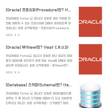
입니다. 데이터베이스에서 트리거를 뜻하는 말은 총의
때문이다.) 관계형 데이터베이스에서는 인덱스는 테이블
방아쇠를 당기는 것과 같이 어떤 이벤트의 자동으로 실
부분에 대한..
[Oracle] 프로시저(Procedure)란? (feat. C.R.U.D)
행되는 것을 뜻합니다. 구체적으론 데이터가 삭제되었을
때,변경되었을 때, 추가되었을 때에 따라 트리거를 생성
안녕하세요 Foma 💻 입니다! 오늘은 여러 작업을 한
해 실행시킬 수 있습니다. 생성 트리거 이름을 정해줍니
번에 실행할 수 있는 프로시저에 대해서 알아보도록 하
다. CREATE OR REPLACE TRIGGER 트리거이름 트
겠습니다. 바로 시작할게요~ 프로시저(Procedure)
리거를 어떤 이벤트에(삽입 또는 업데이트 또는 삭제),
란? 데이터베이스에 대한 일련의 작업을 정리한 절차를
언제(이벤트 발생 전 또는 이벤트 발생 후) 트리거를 발
2022. 3. 4.
관계형 데이터베이스 관리 시스템에 저장한 것으로 영구
생시킬지 정해줍니다. BEFORE|AFTER INSERT..
저장모듈(Persistent Storage Module)이라고도
[Oracle] 뷰(View)란? (feat C.R.U.D)
불립니다. 보통 저장 프로시저를 프로시저라고 부르며,
일련의 쿼리를 마치 하나의 함수처럼 실행하기 위한 쿼
안녕하세요 Foma💻 입니다! 오늘은 하나 이상의 테이
리의 집합입니다. 즉, 특정 작업을 위한 쿼리들의 블록입
블의 데이터를 관리하기 쉽게 하는 View에 대해서 알아
니다. (거의 함수와 비슷합니다. 차이점은 여기 에서 확
보도록 하겠습니다. 바로 시작할게요~ 뷰(View)란?
인하시면 됩니다.) 장점 하나의 요청으로 여러 SQL문
SQL에서 하나 이상의 테이블에서 원하는 모든 데이터
을 실행시킬 수 있습니다. (네트워크 부하를 줄일 수 있
2022. 3. 4.
를 선택하여 간단하게 나타낸 것입니다. 기본 테이블과
음) 네트워크 소요 시간을 줄여 성능을 개선할 수 있습
같이 행과 열로 구성되어 있지만, 데이터 자체를 포함하
니..
[Database] 스키마(Schema)란? (feat. 외부 스키마,개념 스키마,내부 스키마)
고 있는 건 아닙니다. 데이터의 가독성을 위해 보통
select문처럼 사용됩니다. ex) View:가렌모스트
안녕하세요 Foma 💻 입니다! 오늘은 데이터베이스를
이루는 것 중 하나인 스키마에 대해서 더 깊고 자세하게
다루려고 합니다. 바로 시작할게요~ 스키마란? 데이터
베이스 스키마는 데이터베이스에서 자료의 구조, 자료의