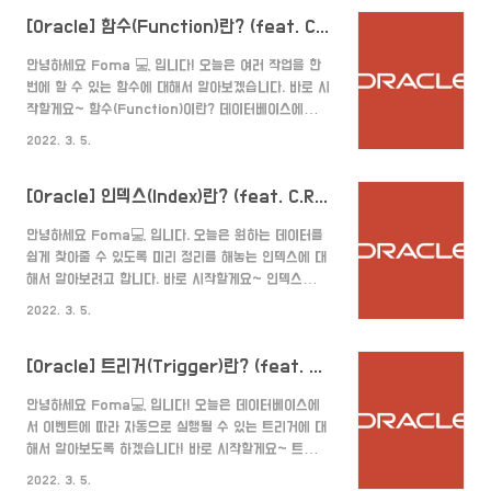
세히 알아보려고 글을 정리하게 되었습니다. 바로 시작
지 ..
[Oracle] 함수(Function)란? (feat. C.R.U.D)
할게요~ 함수와 프로시저의 차이 프로시저 또한 매개변
수를 받아 여러 작업을 수행하여 값을 반환할 수 있고,
안녕하세요 Foma 💻 입니다! 오늘은 여러 작업을 한
함수 또한 매개변수를 받아 여러 작업을 수행하여 값을
번에 할 수 있는 함수에 대해서 알아보겠습니다. 바로 시
반환할 수 있습니다. 하지만 함수와 프로시저가 똑같은
작할게요~ 함수(Function)이란? 데이터베이스에서
것은 아닌데요. 지금부터 함수와 프로시저의 차이점에
함수는 일반적인 프로그래밍에서의 함수와 동일합니다.
대해서 나열하겠습니다. 의미 프로시저 일련의 쿼리를
2022. 3. 5.
매개변수를 받아 특정 계산(작업)을 수행하고 결과를 반
마치 하나의 함수처럼 실행하기 위한 쿼리의 집합이며,
환하는 구조로 되어 있습니다. 즉, 특정 동작을 수행하는
일련의 작업을 정..
[Oracle] 인덱스(Index)란? (feat. C.R.U.D)
코드 부분을 의미합니다. 데이터베이스 내에서는 특정
값(매개변수)을 입력 받아 여러 쿼리문을 작업한 뒤 반
안녕하세요 Foma💻 입니다. 오늘은 원하는 데이터를
환하는 기능을 의미합니다. (언뜻 보기엔 프로시저와 동
쉽게 찾아줄 수 있도록 미리 정리를 해놓는 인덱스에 대
일하다고 느낄 수 있는데요. 차이점은 여기 에서 확인하
해서 알아보려고 합니다. 바로 시작할게요~ 인덱스
시면 됩니다.) 생성 CREATE OR REPLACE
(Index)란? 인덱스는 데이터베이스 분야에 있어서 테이
FUNCTION 함수이름(파라미터1이름 타입, 파라미터2
2022. 3. 5.
블에 대한 동작의 속도를 높여주는 자료 구조를 일컫는
이름 타입...) RETURN 반환할타입 IS 변수 선언 BEG..
다. 인덱스는 테이블 내의 1개의 컬럼, 혹은 여러 개의
[Oracle] 트리거(Trigger)란? (feat. C.R.U.D)
컬럼을 이용하여 생성될 수 있다. 고속의 검색 동작뿐만
아니라 레코드 접근과 관련 효율적인 순서 매김 동작에
안녕하세요 Foma💻 입니다! 오늘은 데이터베이스에
대한 기초를 제공한다. 인덱스를 저장하는 데 필요한 디
서 이벤트에 따라 자동으로 실행될 수 있는 트리거에 대
스크 공간은 보통 테이블을 저장하는 데 필요한 디스크
해서 알아보도록 하겠습니다! 바로 시작할게요~ 트리거
공간보다 작다. (왜냐하면 보통 인덱스는 키-필드만 갖
(TRIGGER)란? Trigger의 사전적 뜻은 총의 방아쇠
고 있고, 테이블의 다른 세부 항목들은 갖고 있지 않기
2022. 3. 5.