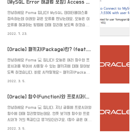
[MySQL Error 해결법 포함] Access denied for user '@localhost' (using password: YES)
안녕하세요 Foma 입니다! MySQL 데이터베이스를
접속하는데 아래와 같은 오류를 만났는데요. 오늘은 이
오류를 해결하는 방법에 대해 정리해 보도록 하겠습니
다. Error 처음에 해당 오류가 떴을 때 액세스가 디나
2022. 7. 23.
이 당했다...? 라고 떠서 '아 비번을 틀려서 이제 접근이
제한 됐구나.. 어떡하지' 라고 생각했는데 그냥 비번이
[Oracle] 패키지(Package)란? (feat. C.R.U.D)
틀렸다는 걸 알려주는 것이었습니다. 올바른 비밀번호를
입력하면 해당 오류가 뜨지 않습니다. Reset
안녕하세요 Foma 💻 입니다! 오늘은 여러 함수와 프
Password 하지만 올바른 비밀번호가 뭔지 모르는 경
로시저를 묶어서 사용할 수 있는 패키지에 대해 알아보
우가 있겠죠? 그럴 떈 비밀번호를 리셋해주는 방법이
도록 하겠습니다. 바로 시작할게요~ 패키지(Package)
있는데요. 가장 먼저 작업 관리자로 들어가 서비스탭을
란? 패키지는 프로시저 또는 함수 등 서브 프로그램을
누른 뒤 MySQL이 실행되고 있다면 중지를 눌러주세
2022. 3. 5.
하나로 묶어놓은 객체입니다. 예를 들면 수학에 관한 함
요. 그 다음으로 reset 명령어를 입력할 .txt 파일을
수들을 모아 놓은 MATH라는 패키지가 있고 그 안에 연
만들어..
[Oracle] 함수(Function)와 프로시저(Procedure) 차이
산을 하는 함수 또는 프로시저 등이 있는 것입니다. 패키
지는 컴파일을 거쳐서 실행되며, 다른 패키지를 참조,실
안녕하세요 Foma 💻 입니다. 지난 글들에 프로시저와
행할 수 있습니다. 장점 모듈화 함수와 프로시저 등 서브
함수에 대해 정리했었는데요. 언뜻 보기엔 함수와 프로
프로그램을 한 곳에 모아서 사용할 수 있으므로 관리 및
시저가 거의 똑같다고 생각되더라구요. (함수 글은 여기
사용하기가 수월합니다. 캡슐화 선언부만 외부에 공개되
에서 프로시저 글을 여기 에서 확인하시면 됩니다.) 그래
고, 본문은 감춰져 있기 때문에 접근을 제어하여 오용을
2022. 3. 5.
서 함수와 프로시저의 차이점이 어떤 것이 있는지 더 자
방지합니다. 성능 패키지의 서브 프로그램 호출 시 패키