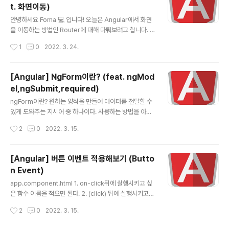
t. 화면이동)
ign components for Angular web applications.
글 내용
material.angular.io 터미널에 angular material을 설
안녕하세요 Foma 💻 입니다! 오늘은 Angular에서 화면
치해 줍니다. ng add @angular/material 설치가 완료
을 이동하는 방법인 Router에 대해 다뤄보려고 합니다. 바
된 뒤에 몇가지 추가적으로 설치할 건지..
로 시작할게요~ 프로젝트 설정 프로젝트 생성 시에 "Woul
작성시간
1
0
2022. 3. 24.
d you like to Angular routing?(너 앵귤러 라우팅 사용
할거야?)" 라고 묻는데, 여기서 y를 해줍니다. login(로그
인) 화면을 만들어 줍니다. ng g c pages/login regist
[Angular] NgForm이란? (feat. ngMod
er(회원가입) 화면을 만들어 줍니다. ng g c pages/regi
el,ngSubmit,required)
ster app-routing.modules.ts Routes에 원하는 en
글 내용
dPoint와 component(화면)들을 세팅해줍니다. const
ngForm이란? 원하는 양식을 만들어 데이터를 전달할 수
routes: Routes = [ { path: 'login', component: Lo
있게 도와주는 지시어 중 하나이다. 사용하는 방법을 아래
ginCompon..
와 같이 html 파일에 작성한다. 여기서 ngSubmit은 양식
작성시간
2
0
2022. 3. 15.
에 정보를 기입하고 해당 정보(데이터)를 제출할 때 사용된
다. 해당 폼 안에 원하는 정보를 기입할 elements들을 넣
고 데이터가 필요한 elements엔 ngModel 지시어를 사
[Angular] 버튼 이벤트 적용해보기 (Butto
용한다. ngModel은 FormControl의 일종으로 데이터
n Event)
를 바인딩할 때 사용하는 지시어다. app.module.ts ngF
글 내용
orm은 FormsModule에 포함되어 있는 지시어이므로 F
app.component.html 1. on-click뒤에 실행시키고 싶
ormsModule을 추가해줘야 한다. @NgModule({ de
은 함수 이름을 적으면 된다. 2. (click) 뒤에 실행시키고
clarations: [AppComponent], imports: [Browser
싶은 함수 이름을 적으면 된다. ShowHi() 메서드 적용 시
작성시간
2
0
2022. 3. 15.
Module, F..
켜보기 app.component.ts 간단하게 알러트 창에 인사
를 출력하는 함수를 만들어 준다. export class AppCo