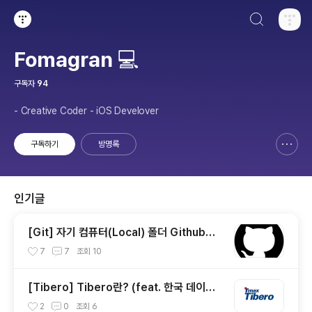
검색하기
티스토리
Fomagran 💻
구독자
94
- Creative Coder - iOS Develover
구독하기
방명록
신고하기 레이어
열기
인기글
[Git] 자기 컴퓨터(Local) 폴더 Github에
연결하기
7
7
조회
10
[Tibero] Tibero란? (feat. 한국 데이터
베이스)
2
0
조회
6