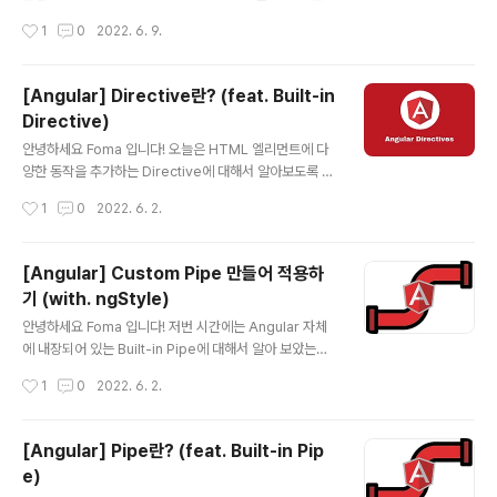
글은 직접 커스텀한 디렉티브를 만들고 적용하는 방법에
작성시간
1
0
2022. 6. 9.
대해서 알아 보겠습니다. 바로 시작할게요~ Generate D
irective 아래와 같이 디렉티브를 생성해 줍니다. 저는 m
ouse control에 따라 스타일이 바뀌는 디렉티브를 만들
[Angular] Directive란? (feat. Built-in
거기 떄문에 mouseControl으로 이름 지어주겠습니다.
Directive)
ng g d 디렉티브이름 //or ng generate directive 디
글 내용
렉티브이름 directive.ts 아래와 같이 Directive가 생성
안녕하세요 Foma 입니다! 오늘은 HTML 엘리먼트에 다
될거에요. @Directive에 selector로 app + 디렉티브
양한 동작을 추가하는 Directive에 대해서 알아보도록 하
이름으로 만들어지는 것을 볼 수 있습니다. import { Dire
겠습니다. 바로 시작할게요~ Directive란? 먼저 사전적
작성시간
1
0
2022. 6. 2.
ctiv..
의미를 보면 아래와 같이 '지시' 라는 뜻을 가지고 있습니
다. Angular 공식 문서엔 Directive를 아래와 같이 소개
합니다. 즉, 간단히 말하면 Directive는 엘리먼트가 어떠
[Angular] Custom Pipe 만들어 적용하
한 동작을 할 수 있도록 '지시' 하는 클래스 입니다. Directi
기 (with. ngStyle)
ve 종류 Directive는 3가지 종류가 있습니다. 1. Comp
글 내용
onents 컴포넌트는 템플릿이 존재하는 Directive로 가
안녕하세요 Foma 입니다! 저번 시간에는 Angular 자체
장 많이 사용되는 Directive 입니다. (컴포넌트는 나중에
에 내장되어 있는 Built-in Pipe에 대해서 알아 보았는데
따로 글을 정리 하도록 하겠습니다.) 2. Attrubute Direc
요. (아직 안보신 분들은 여기 에서 봐주세요!) 이번에는 직
작성시간
1
0
2022. 6. 2.
tives ..
접 Custom Pipe를 만들어서 적용해 보는 방법에 대해 정
리해 보겠습니다. Pipe 생성 아래 명령어로 Pipe를 만들
어 줍니다. ng g p 파이프이름 //만약 테스트 파일 없이 만
[Angular] Pipe란? (feat. Built-in Pip
들고 싶다면 ng g p --skip-tests=true 파이프이름 저
e)
는 평균 값에 따라서 다른 색이 보이도록 하는 AverageC
글 내용