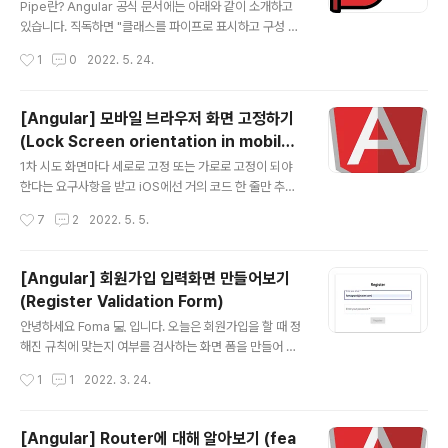
olorPipe를 만들어 보겠습니다. 아래와 같이 pipe.ts 파
Pipe란? Angular 공식 문서에는 아래와 같이 소개하고
일이 만들어 질거에요. @Pipe({})를 통해서 '|' 기호 뒤에
있습니다. 직독하면 "클래스를 파이프로 표시하고 구성 메
사용할 수 있는 pipe 이름을 정해 줍니다. 그리곤 transfo
타데이터를 제공하는 데코레이터" 입니다. 그런데 이렇게
작성시간
1
0
2022. 5. 24.
rm 메..
말하면 무슨 말인지 이해가 안되죠? 이해하기 쉽게 말씀 드
리면 HTML에서 문자나 숫자를 원하는 것에 맞게 변형할
때 쓰는 것입니다. 아래는 Angular에서 built-in으로 제공
[Angular] 모바일 브라우저 화면 고정하기
되는 Pipe API List 인데요. 하나씩 살펴보도록 하겠습니
(Lock Screen orientation in mobile
다. 1. 문자 파이프 먼저 가장 쉬운 것부터 문자를 변형시키
글 내용
browser)
는 파이프입니다. UpperCasePipe,LowerCasePipe,
1차 시도 화면마다 세로로 고정 또는 가로로 고정이 되야
TitleCasePipe 등이 있는데 말 그대로 문자를 변형 시켜
한다는 요구사항을 받고 iOS에선 거의 코드 한 줄만 추가
주는 것입니다. 사용하는 방법은 나타내고 싶은 문자를 '|'
하면 되기 때문에 금방 끝날거라고 생각했다. 바로 구글링
작성시간
7
2
2022. 5. 5.
것과 함께 파이프 이름을 적어주시면 ..
하니깐 MDN Web APIs 문서에 ScreenOrientation.l
ock()이라는 메서드가 검색되었다. https://developer.
mozilla.org/en-US/docs/Web/API/ScreenOrient
[Angular] 회원가입 입력화면 만들어보기
ation/lock ScreenOrientation.lock() - Web APIs |
(Register Validation Form)
MDN The lock() property of the ScreenOrientati
글 내용
on interface locks the orientation of the containi
안녕하세요 Foma 💻 입니다. 오늘은 회원가입을 할 때 정
ng document to the specified orient..
해진 규칙에 맞는지 여부를 검사하는 화면 폼을 만들어 보
겠습니다. 바로 시작할게요~ Set up angular material
작성시간
1
1
2022. 3. 24.
앵귤러에서는 머터리얼 디자인된 UI 컴포넌트들을 제공합
니다. 아래 사이트를 이동하시면 여러 컴포넌트들을 사용
하는 방법과 API를 확인할 수 있습니다. Angular Materi
[Angular] Router에 대해 알아보기 (fea
al UI component infrastructure and Material Des