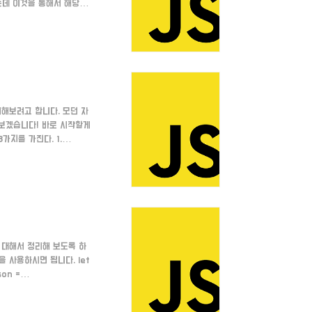
있는데 이것을 통해서 해당 객
체의 '프로토타입'이라고 부
를 생성하고 let player
irstName ..
해보려고 합니다. 모던 자
보겠습니다! 바로 시작할게
가지를 가진다. 1.
당 프로퍼티를 나열할 수 있게
게 설정하는 플래그
체,프로퍼티명)으로 확인하고,
에 대해서 정리해 보도록 하
을 사용하시면 됩니다. let
son =
olor":"Black"} 만약 메서
nction() {