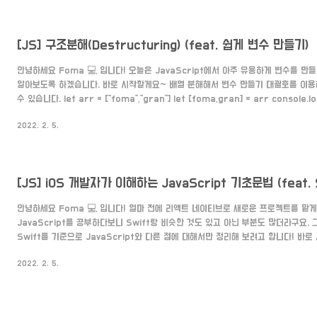
print("sayHi") } user.somthing = un..
[JS] 구조분해(Destructuring) (feat. 쉽게 변수 만들기)
안녕하세요 Foma 💻 입니다! 오늘은 JavaScript에서 아주 유용하게 변수를 만
알아보도록 하겠습니다. 바로 시작할게요~ 배열 분해해서 변수 만들기 대괄호를 이용
수 있습니다. let arr = ["foma","gran"] let [foma,gran] = arr console.l
console.log(gran) //"gran" 문자열 분해해서 변수 만들기 문자열을 원하는 
2022. 2. 5.
수 있습니다. let fomagran = "foma,gran" let [foma,gran] = fomagran.sp
console.log(foma) //"foma" console.log(gran) //"gra..
[JS] iOS 개발자가 이해하는 JavaScript 기초문법 (feat. S
안녕하세요 Foma 💻 입니다! 얼마 전에 리액트 네이티브로 새로운 프로젝트를 맡게
JavaScript를 공부하다보니 Swift랑 비슷한 것도 있고 아닌 부분도 많더라구요.
Swift를 기준으로 JavaScript와 다른 점에 대해서만 정리해 보려고 합니다! 바
Swift에선 상수를 let,변수를 var로 쓴다. let name = "Fomagran" //상수 va
2022. 2. 5.
"Fomagran" //변수 JavaScript는 상수를 const,변수를 let이라고 쓴다. 이미
태라서.. 실수를 많이 할 것 같다. const name = "Fomagran" //상수 let name
수 출..