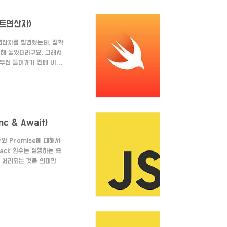
 비트연산자)
 연산자를 발견했는데, 정확
류해 놓았더라구요. 그래서
우선 들어가기 전에 UInt
UInt는 이 중에서 양수만
, UInt8 = 0...256,
비트값 입력하..
c & Await)
수와 Promise에 대해서
back 함수는 실행하는 즉
 처리되는 것을 의미한다.
가 발생하는 경우에 작업이
 뿐이다. 콜백 함수를 작
function