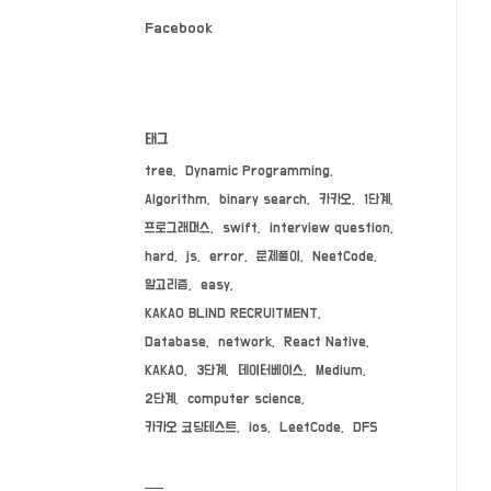
Facebook
태그
tree
Dynamic Programming
Algorithm
binary search
카카오
1단계
프로그래머스
swift
interview question
hard
js
error
문제풀이
NeetCode
알고리즘
easy
KAKAO BLIND RECRUITMENT
Database
network
React Native
KAKAO
3단계
데이터베이스
Medium
2단계
computer science
카카오 코딩테스트
ios
LeetCode
DFS