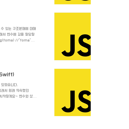
들 수 있는 구조분해에 대해
해서 변수에 값을 할당할
og(foma) //"foma"
단위로 분해하여 변수로 만들
lit(',')
wift)
 되었습니다.
 그래서 원래 익숙했던
로 시작할게요~ 변수와 상수
r name =
 상수 let에 익숙해 있는 상
 = "Fomagran" //변