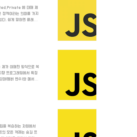
d,Private 에 대해 제
c은 정적이라는 의미를 가지
있다. 쉽게 말하면 클래스
rty class Person
 //클래스 자체에서 바로 읽
co..
를 제가 이해한 방식으로 복
 지향 프로그래밍에서 특정
상태(멤버 변수)와 메서드
 놓는 것입니다. 클래스 생
. 메서드나 프로퍼티를 생성
or(name) {
타입을 복습하는 차원에서
트의 모든 객체는 숨김 프