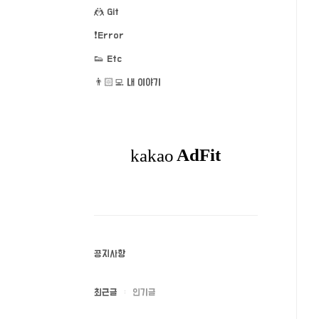
🤼 Git
❗️Error
👟 Etc
👨🏻‍💻 내 이야기
공지사항
최근글
인기글