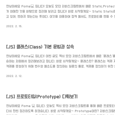
안녕하세요 Foma💻 입니다! 오늘도 모던 자바스크립트에서 배운 Static,Protecte
가 이해한 것을 바탕으로 정리해 보려고 합니다! 바로 시작할게요~ Static Stati
고 있어, 변하지 않는다는 뜻이다. 이것을 이용하여 정적 메서드, 프로퍼티를 만들 수 
에서 공통적으로 가지고 있는 부분이나 기능을 미리 정의해 놓는 것이다. Static Prope
2022. 2. 15.
{ //모든 사람이 동일하게 가지고 있고 변하지 않는 값 static planet = "지구" }
기 가능 console.log(Person.planet) //지구 Static Method class User { 
[JS] 클래스(Class) 기본 문법과 상속
안녕하세요 Foma💻 입니다! 이번 글도 역시 모던 자바스크립트에서 배운 '클래스'
습하는 차원에서 정리해보려고 합니다. 바로 시작할게요~ 클래스란? 클래스는 객체
객체를 생성하기 위해 변수와 메소드를 정의하는 일종의 틀로, 객체를 정의하기 위한 
(함수)로 구성된다. - 위키 백과 - 즉, 클래스는 객체를 만들기 쉽게 미리 틀을 만들어
2022. 2. 12.
성하기 앞에 클래스를 붙여준 뒤 constructor(생성자)를 이용해서 초기화 해준다
하거나 추가하는 법은 일반 객체를 만들 때와 동일하다. class Player { construct
this.height = 180 this.n..
[JS] 프로토타입(Prototype) 다뤄보기
안녕하세요 Foma 💻 입니다. 오늘도 역시 모던 자바스크립트를 통해 배운 프로토
다시 한번 정리하도록 하겠습니다. 바로 시작할게요~ Prototype이란? 자바스크립