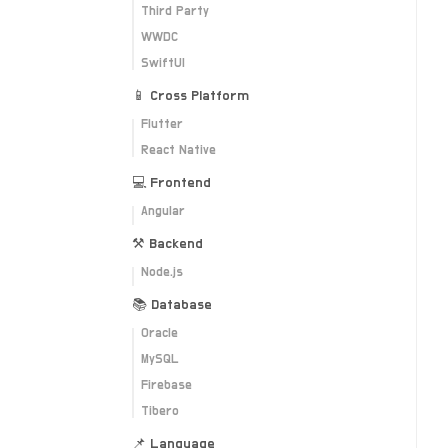
Third Party
WWDC
SwiftUI
📱 Cross Platform
Flutter
React Native
💻 Frontend
Angular
⚒ Backend
Node.js
📚 Database
Oracle
MySQL
Firebase
Tibero
📌 Language