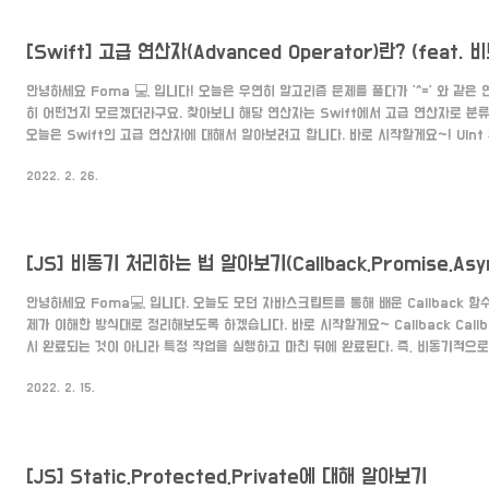
[Swift] 고급 연산자(Advanced Operator)란? (feat.
안녕하세요 Foma 💻 입니다! 오늘은 우연히 알고리즘 문제를 풀다가 '^=' 와 같은
히 어떤건지 모르겠더라구요. 찾아보니 해당 연산자는 Swift에서 고급 연산자로 분
오늘은 Swift의 고급 연산자에 대해서 알아보려고 합니다. 바로 시작할게요~! UInt 
에 대한 이해가 필요해요. 원래 Int는 정수 즉, 음수와 양수를 모두 가질 수 있었죠? 
2022. 2. 26.
가질 수 있습니다. (음수를 넣으면 컴파일 에러 발생) 범위로 보면 Int8 = -128...127 이고
Int16 = -322768...322767이고 UInt16 = 0...65535 입니다. 정수형 변수에 
[JS] 비동기 처리하는 법 알아보기(Callback,Promise,Asyn
안녕하세요 Foma💻 입니다. 오늘도 모던 자바스크립트를 통해 배운 Callback 함
제가 이해한 방식대로 정리해보도록 하겠습니다. 바로 시작할게요~ Callback Call
시 완료되는 것이 아니라 특정 작업을 실행하고 마친 뒤에 완료된다. 즉, 비동기적으로
만약 스크립트를 만드는 작업이 있다면 작업이 정상적으로 처리되거나 중간에서 에러
2022. 2. 15.
완료된다. 콜백 함수가 완료되는 경우는 정상적으로 처리되었거나, 에러가 발생한 경우
성하는 방식은 원하는 파라미터 값과 함께 작업을 실행할 함수를 반드시 같이 넣어준다. 
loadScript(src,callback) { let s..
[JS] Static,Protected,Private에 대해 알아보기