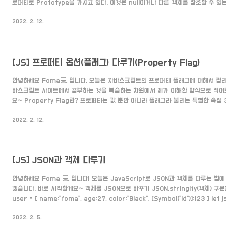
로퍼티로 Prototype을 가지고 있다. 이것은 null이거나 다른 객체를 참조할 수 
체의 기능(메서드)을 복사하거나 추가할 수 있다. 이렇게 참조한 다른 객체를 현재 객
2022. 2. 12.
른다. Prototype 설정하기 1. __proto__ 운동선수를 지칭하는 'player'라는 객체
= { firstName:"Young", lastName:"An", get fullName() { return this.f
[JS] 프로퍼티 옵션(플래그) 다루기(Property Flag)
안녕하세요 Foma💻 입니다. 오늘은 자바스크립트의 프로퍼티 플래그에 대해서 정리
바스크립트 사이트에서 공부하는 것을 복습하는 차원에서 제가 이해한 방식으로 적어
요~ Property Flag란? 프로퍼티는 값 뿐만 아니라 플래그라 불리는 특별한 속성 3
writable 해당 프로퍼티를 수정할 수 있게 설정하는 플래그 2. enumrable 해
2022. 2. 12.
설정하는 플래그 3. configurable 해당 프로퍼티를 삭제, 플래그 수정이 가능하
Property Flag 확인하는 방법 Object.getOwnPropertyDescriptor(객
초기엔 모두 true로 설정되어 있..
[JS] JSON과 객체 다루기
안녕하세요 Foma 💻 입니다! 오늘은 JavaScript로 JSON과 객체를 다루는 법
겠습니다. 바로 시작할게요~ 객체를 JSON으로 바꾸기 JSON.stringify(객체) 구문
user = { name:"foma", age:27, color:"Black", [Symbol("id")]:123 } let j
JSON.stringify(user) console.log(json) //{"name":"foma","age":27,"c
2022. 2. 5.
드나 undefined값을 가진 프로퍼티가 있다면 자동으로 무시합니다. user.sayHi = fu