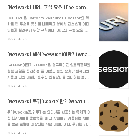
출처 정책"에 대해서 알아야 한다. Same Origin
일까?"..
[Network] URL 구성 요소 (The components of a URL)
Policy(동일 출처 정책) 동일 출처 정책은 웹 브라우저
에서 보안을 강화하기 위하여 동일한 출처에서만 리소스
URL URL은 Uniform Resource Locator의 약
를 주고 받도록 하는 정책이다. 그렇다면 "출처"는 도대
자로 웹 주소를 뜻하며 네트워크 상에서 리소스가 어디
체 무엇일까? 쉽게 말하면 URL 주소이다. (먼저 URL
있는지 알려주기 위한 규칙이다. URL의 구성 요소 아래
의 구성요소를 모르는 분들을 여기 에서 먼저 읽고 오길
는 네이버 웹툰에서 신의 탑 페이지 URL이다.
바란다.) 하지만 "동일한 출처"는 정확히 똑같은 URL을
2022. 4. 27.
https://comic.naver.com/webtoon/list?
의미하는 것을 아니다. 동일한..
titleId=183559&weekday=mon 신의 탑 자신의
[Network] 세션(Session)이란? (What is a Session?)
모든 것이었던 소녀를 쫓아 탑에 들어온 소년그리고 그
런 소년을 시험하는 탑 comic.naver.com 해당 URL
Session이란? Session은 영구적이고 상호작용적인
은 https + comic.naver.com + (:443) +
정보 교환을 전제하는 둘 이상의 통신 장치나 컴퓨터와
/webtoon/list + ?
사용자 간의 대화나 송수신 연결상태를 의미하는 보안적
titleId=183559&weekday=mon 으로 이루어져 있
인 다이얼로그(dialogue) 및 시간대를 가리킨다. - 위
다. 1. Protocol(프로토콜) 위 URL에서 "https"를 뜻
2022. 4. 26.
키 백과 - 즉, 클라이언트와 서버 간의 연결 상태를 의미
하며 어떤 프로토..
하는 것이다. 좀 더 구체적으로 설명하면 클라이언트가
[Network] 쿠키(Cookie)란? (What is a Cookie?)
브라우저에 접속하여 서버와 접속이 종료하기 전의 상태
를 의미한다. 쉽게 설명하면 사용자가 웹사이트에 접속
쿠키(Cookie)란? 쿠키는 인터넷을 사용하는 유저가 어
해 해당 창을 닫기 전까지의 상태라고 보면 된다. 세션
떤 웹사이트를 방문했을 때 그 사이트가 사용하는 서버
과정 1. 클라이언트가 웹사이트에 접속해 서버에 요청한
를 통해 로컬에 저장되는 작은 데이터이다. 쿠키는 키와
다. 2. 서버는 접속한 클라이언트에게 세션 ID를 부여해
밸류로 이루어져 있으며 만료기간, 도메인, 경로 등의 정
서 응답한다. 3. 클라이언트는 해당 세션 ID를 헤더 쿠키
2022. 4. 22.