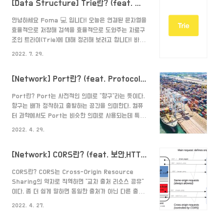
[Data Structure] Trie란? (feat. 이론)
안녕하세요 Foma 💻 입니다! 오늘은 연결된 문자열을
효율적으로 저장해 검색을 효율적으로 도와주는 자료구
조인 트라이(Trie)에 대해 정리해 보려고 합니다! 바로
시작할게요~ Trie란? 트라이(trie)는 컴퓨터 과학에
2022. 7. 29.
서 탐색 트리의 일종이다. 동적 집합이나 연관 배열을 저
장하는 데 사용되는 트리 자료 구조이다. 주로 문자열이
[Network] Port란? (feat. Protocol) (What is a Port?)
키인 경우가 많다. 이진 탐색 트리와 달리 트리의 어떤
노드도 그 노드 자체와 연관된 키는 저장하지 않는다. 대
Port란? Port는 사전적인 의미로 "항구"라는 뜻이다.
신 노드가 트리에서 차지하는 위치가 연관된 키를 정의
항구는 배가 정착하고 출발하는 공간을 의미한다. 컴퓨
한다. 즉, 키의 값은 자료 구조 전체에 분산된다. 노드의
터 과학에서도 Port는 비슷한 의미로 사용되는데 특정
모든 자손은 노드에 연관된 문자열의 공통 접두사를 공
서버에 접속하기 위한 공간으로 사용되며 통신하기 위한
유한다. 루트는 빈 문자열에 연관된다. - 위키 백과 -
2022. 4. 29.
종단점 역할을 한다. 하드웨어적인 의미로는 통신 장비
즉, 트리 형태로 연결된 문자열을 차례로 저장하는..
를 연결하기 위한 연결단이고, 소프트웨어적인 의미로는
[Network] CORS란? (feat. 보안,HTTP) (What is a CORS?)
네트워크 서비스를 식별하는 논리적 단위를 의미한다.
조금 쉽게 말하면 실제로 배가 물건을 실어나르는 장소
CORS란? CORS는 Cross-Origin Resource
를 항구가 알려주는 것과 같이 물건 대신 데이터를 네트
Sharing의 약자로 직역하면 "교차 출처 리소스 공유"
워크 상에서 주고 받는 공간과도 같다. Port가 필요한
이다. 좀 더 쉽게 말하면 동일한 출처가 아닌 다른 출처
이유 그런데 문득 "IP와 URL 주소만으로 충분히 어떤
에서 데이터를 주고 받는 것을 허용하는 정책이다. 그렇
곳에서 데이터를 주고 받을지 알려줄 수 있지 않을까?
2022. 4. 27.
다면 이러한 정책이 왜 필요한 것일까? 그건 먼저 "동일
굳이 Port번호까지 추가적으로 가져야할 이유는 무엇