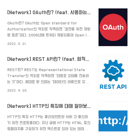
보를 가지고 있다. 그렇다면 왜 쿠키란 이름을 가지게 된
에 넣어 데이터를 요청한다. 4. 서버는 세션 ..
것일까? 넷스케이프 개발자인 루 몬틀리가 이름을 짓게
[Network] OAuth란? (feat. 사용하는 이유) (What is an OAuth?)
되었는데 데이터의 패킷을 의미하는 "매직 쿠키" 에서
비롯되었다고 한다. 클라이언트는 최대 300까지 쿠키
OAuth란? OAuth는 Open standard for
를 가질 수 있으며, 하나의 도메인 당 최대 20개, 하나
Authorization의 약자로 직역하면 "권한을 위한 개방
의 쿠키 당 최대 4KB까지 저장할 수 있다. 쿠키를 사용
된 표준"이다. 2006년에 트위터 개발자들이 Open ID
하는 이유 이전 HTTP의 특징을 정리한 글에서 리소스
를 활용해 인증할 방법을 모색하다가 구글의 드위트 클
를 아끼기 위해서 클라이언트와 서버가 연결되지 않는
2022. 4. 21.
린턴이 프로젝트에 합류 하였고, 그렇게 OAuth의 최종
특징(비연결성)이 있다고 했다. 또한 비용을 줄이기 위
초안이 발표되었다. 그렇다면 도대체 "권한을 위한 개방
해..
[Network] REST API란? (feat. 원칙과 네이밍 규칙) (What is a REST API?)
된 표준"이 무슨 뜻일까? 쉽게 설명하면 우리가 흔히 봐
왔던 SNS 로그인과 같다. 어느 특정 웹사이트나 어플리
REST란? REST는 Representational State
케이션에서 직접 회원가입을 하는 것이 아닌, 믿음직스
Transfer의 약자로 직역하면 "대표로 상태를 전송하
러운 기업의 아이디를 통해 서비스를 이용하는 것이다.
는 것"이다. 제대로 된 의미는 "데이터의 이름으로 상태
OAuth의 절차 SNS 로그인을 통해서 가입하게 되면
를 구분하여 전송하는 방식" 이다. 예를 들어 쉽게 설명
아래와 같은 절차를 밟게 된다. 1. SNS 로그인 버튼을
2022. 4. 20.
하면 아래와 같다. 데이터의 이름 "이거 유저에 대한 데
누름 해당 SNS 로그인 화면으로 이동하..
이터야" -> user (user라고 이름을 지어 유저 데이터
[Network] HTTP의 특징에 대해 알아보기(feat. 비연결성, 무상태)
라고 알려줌) 상태 "나 데이터 생성할거야" -> Create
(데이터를 생성한다고 알려줌) 전송 "유저 데이터 생성
HTTP의 특징 HTTP는 클라이언트와 서버 간 통신하
해줘" -> Create user (유저 데이터를 생성해 달라고
기 위한 프로토콜이다. 지난 글에 HTTP는 HTML 등의
요청함) 이와 같이 데이터의 이름으로 상태를 구분하여
웹페이지를 구성하기 위한 텍스트로 되어 있는 데이터를
전송하는 방식이다. 사용하는 이유 그렇다면 REST API
주고 받는다고 정리했었다. (혹시 안본 분들은 여기 에서