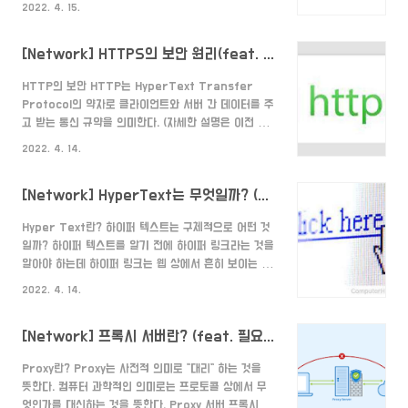
를 사용하는 무엇일까? 가장 대표적인 이유는 "HTTP
2022. 4. 15.
보고 와주시면 됩니다.) 클라이언트와 서버 간의 통신을
프토토콜" 이라고 ..
효율적으로 하기 위한 HTTP의 특징이 몇 가지가 있다.
[Network] HTTPS의 보안 원리(feat. SSL,공개키 암호화 방식)
Connectionless 그 중 한가지는 바로
Connectionless(비연결성)이다. 즉, 클라이언트와 서
HTTP의 보안 HTTP는 HyperText Transfer
버가 연결되어 있지 않다는 것이다. 클라이언트와 서버
Protocol의 약자로 클라이언트와 서버 간 데이터를 주
가 연결되어 있지 않은 이유는 무엇일까? 바로 "리소스"
고 받는 통신 규약을 의미한다. (자세한 설명은 이전 글
때문이다. 계속해서 연결이 되어 있다는 말은 다른 말로
인 Hyper Text는 무엇일까? 에서 볼 수 있다.)
계속해서 리소스가 들어가기 때문이다. 이렇게 리소스를
2022. 4. 14.
HTTP는 단순히 HTML을 클라이언트와 서버가 주고
아낄 수 있기 때문에 더 많은 연결을 할 수 있..
받기 때문에 정보를 다른 사용자에게 쉽게 노출될 수 있
[Network] HyperText는 무엇일까? (feat. HTTP,HTML)
다. 즉, 악의적인 사용자가 있다면 네트워크 중간에서 정
보를 가로채 조작하거나 없애버리는 등의 공격을 가할
Hyper Text란? 하이퍼 텍스트는 구체적으로 어떤 것
수 있다. (만약 데이터 상에 신용카드 비밀번호, 개인 정
일까? 하이퍼 텍스트를 알기 전에 하이퍼 링크라는 것을
보 등이 있다면 치명적일 것이다.) HTTPS란?
알아야 하는데 하이퍼 링크는 웹 상에서 흔히 보이는 밑
HTTPS는 HTTP + S로, HTTP에 추가적으로 S가
줄로 되어있는 링크를 의미한다. 이것은 자료가 연결되
더해진 것이다. 그렇다면 이 S는 무엇을 의미할까? 바
2022. 4. 14.
어 있는 참조 고리를 의미하며 이 링크를 통해 사진,동영
로 Secure Socket Layer, SSL..
상 등 파일의 위치를 지정할 수 있다. 하이퍼 텍스트는
[Network] 프록시 서버란? (feat. 필요한 이유) (What is a Proxy server?)
위에서 설명한 하이퍼 링크를 나타낼 수 있는 텍스트를
의미한다. 즉, 하이퍼 링크를 통해 사용자가 한 문서에서
Proxy란? Proxy는 사전적 의미로 "대리" 하는 것을
다른 문서로 이동할 수 있도록 하는 초월적인(Hyper)
뜻한다. 컴퓨터 과학적인 의미로는 프로토콜 상에서 무
글(Text)인 것이다. HTML이란? HTML은
엇인가를 대신하는 것을 뜻한다. Proxy 서버 프록시 서