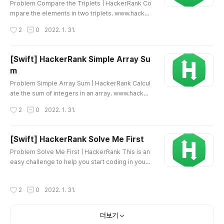
Problem Compare the Triplets | HackerRank Co
mpare the elements in two triplets. www.hacker
rank.com Source Code HTML 삽입 미리보기할 수
작성시간
2
0
2022. 1. 31.
없는 소스
[Swift] HackerRank Simple Array Su
m
글 내용
Problem Simple Array Sum | HackerRank Calcul
ate the sum of integers in an array. www.hacker
rank.com Source Code HTML 삽입 미리보기할 수
작성시간
2
0
2022. 1. 31.
없는 소스
[Swift] HackerRank Solve Me First
글 내용
Problem Solve Me First | HackerRank This is an
easy challenge to help you start coding in your f
avorite languages! www.hackerrank.com Sourc
e Code HTML 삽입 미리보기할 수 없는 소스
작성시간
2
0
2022. 1. 31.
더보기