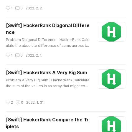
TML 삽입 미리보기할 수 없는 소스
작성시간
1
0
2022. 2. 2.
[Swift] HackerRank Diagonal Differe
nce
글 내용
Problem Diagonal Difference | HackerRank Calc
ulate the absolute difference of sums across th
e two diagonals of a square matrix. www.hacker
작성시간
1
0
2022. 2. 1.
rank.com Source Code HTML 삽입 미리보기할 수
없는 소스
[Swift] HackerRank A Very Big Sum
글 내용
Problem A Very Big Sum | HackerRank Calculate
the sum of the values in an array that might exce
ed the range of int values. www.hackerrank.com
Source Code HTML 삽입 미리보기할 수 없는 소스
작성시간
2
0
2022. 1. 31.
[Swift] HackerRank Compare the Tr
iplets
글 내용