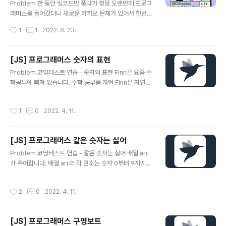
start: 슬라이딩 윈도우에서 시작 지점을 가르킬 변수 var
Problem 한 동안 릿코드만 풀다가 정말 오랜만에 프로그
cumulativeSum: [Int] = [0] let q1Length: Int = que
래머스를 들어갔더니 새로운 카카오 문제가 있어서 한번
ue1.count let q2Length: I..
풀어봤다. 프로그래머스 코드 중심의 개발자 채용. 스택 기
작성시간
1
1
2022. 8. 23.
반의 포지션 매칭. 프로그래머스의 개발자 맞춤형 프로필
을 등록하고, 나와 기술 궁합이 잘 맞는 기업들을 매칭 받으
세요. programmers.co.kr Solution 1. 주어진 성격 알
[JS] 프로그래머스 숫자의 표현
파벳을 딕셔너리로 만들어 준다. var charDic: [Charact
글 내용
Problem 코딩테스트 연습 - 숫자의 표현 Finn은 요즘 수
er:Int] = ["R":0,"T":0,"C":0,"F":0,"J":0,"M":0,"A":
학공부에 빠져 있습니다. 수학 공부를 하던 Finn은 자연수
0,"N":0] 2. survey를 순회하며 choice의 값에 맞게 첫
n을 연속한 자연수들로 표현 하는 방법이 여러개라는 사실
번째 또는 두 번째 캐릭터에 값을 더해준다. 만약 choices
을 알게 되었습니다. 예를들어 15는 다음과 같이 4가지로
의 i번째 값이 4보다 작다면 첫 번째 글자에 4에서 해당..
작성시간
1
0
2022. 4. 11.
표현 할 programmers.co.kr Solution 1. 초기 값 설정
n이 홀수라면 2부터 짝수라면 1부터 시작합니다. 이유는
자기 자신인 숫자는 무조건 포함되기 때문에 1을 더해주고,
[JS] 프로그래머스 같은 숫자는 싫어
홀수인 경우엔 절반과 그 절반의 +1을 더했을 때가 반드시
글 내용
연속적인 숫자이기 때문에 1을 더해줘 2부터 시작합니다.
Problem 코딩테스트 연습 - 같은 숫자는 싫어 배열 arr
그리고 합을 저장할 sum, 가장 작은 값을 저장할 min, 가
가 주어집니다. 배열 arr의 각 원소는 숫자 0부터 9까지로
장 큰 값을 저장할 max를 1부터 선언해 줍니다. var ans
이루어져 있습니다. 이때, 배열 arr에서 연속적으로 나타나
wer = n%2 == 1 ? 2 :..
는 숫자는 하나만 남기고 전부 제거하려고 합니다. 단, 제거
작성시간
2
0
2022. 4. 11.
된 후 남은 programmers.co.kr Solution 1. 전의 숫자
가 어떤 것인지 저장할 변수를 만들어 준다. let past = ""
2. 숫자를 담을 배열을 만들어 준다. let answer = [] 3.
[JS] 프로그래머스 구명보트
배열을 차례로 순회하며 같은 숫자가 아니라면 전의 숫자