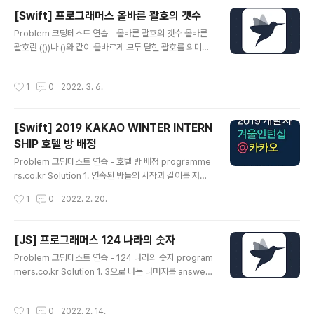
rogrammers.co.kr Solution 1. 먼저 검은 블록을 떨어
[Swift] 프로그래머스 올바른 괄호의 갯수
뜨려 삭제가 가능한 블록들을 찾아낸다. 주어진 블록은 차
글 내용
Problem 코딩테스트 연습 - 올바른 괄호의 갯수 올바른
례대로 1번 블록의 0,1,2,3 타입, 2번 블록의 0,1,2,3 타입
괄호란 (())나 ()와 같이 올바르게 모두 닫힌 괄호를 의미합
, 3번 블록의 0,1,2,3타입이 있다고 가정할 때 검은 블..
니다. )(나 ())() 와 같은 괄호는 올바르지 않은 괄호가 됩니
다. 괄호 쌍의 개수 n이 주어질 때, n개의 괄호 쌍으로 만들
작성시간
1
0
2022. 3. 6.
수 있는 모 programmers.co.kr Solution 해당 문제는
다이나믹 프로그래밍을 이용해야 하는 문제입니다. 다이나
믹 프로그래밍으로 괄호가 1쌍인 것부터 주어진 n쌍까지
[Swift] 2019 KAKAO WINTER INTERN
차근 차근 풀어나가야 하는데요. 직접 구해보기 괄호가 1쌍
SHIP 호텔 방 배정
일 땐 경우의 수가 -> ()만 존재합니다. 괄호가 2쌍일 경우
글 내용
-> ()(),(()) 이렇게 두 개가 존재합니다. 괄호가 3쌍일 경우
Problem 코딩테스트 연습 - 호텔 방 배정 programme
-> ((())), (()()), (())(), ()(()),()()() 이렇게 5..
rs.co.kr Solution 1. 연속된 방들의 시작과 길이를 저장
해 놓을 클래스를 만든다. 이 문제의 핵심은 투숙을 원하는
작성시간
1
0
2022. 2. 20.
방이 중복되었을 때 해당 방보다 크면서 가장 작은 방을 찾
는 것이기 때문에 연속된 방의 길이와 시작된 방의 위치를
더해주면 쉽게 찾을 수 있습니다. 예를 들면 10개의 방 중
[JS] 프로그래머스 124 나라의 숫자
2,3,4,5 가 이미 차있다면 시작된 방의 위치는 2이고 연속
글 내용
Problem 코딩테스트 연습 - 124 나라의 숫자 program
된 방의 길이는 4입니다. 고로 2,3,4,5 중에 중복된 방이
mers.co.kr Solution 1. 3으로 나눈 나머지를 answer
있다면 2(시작된 방의 위치) + 4(연속된 방의 길이) = 6이
배열에 넣는다. 3으로 나눈 나머지를 answer 배열에 넣
므로 6번 방에 넣으면 됩니다. class Room { var root:I
되, 나머지가 0이라면 3번째 값이므로 4로 대체해서 넣어
nt64,length:Int64 init(root:Int64,length:Int..
작성시간
1
0
2022. 2. 14.
준다. 2. 숫자가 0이 될 때까지 3으로 나눈다. 3으로 나눠