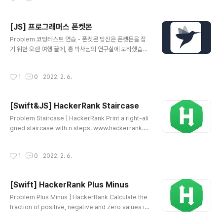
가면서 현재 숫자를 변경하는데, 숫자가 1,2,4 이렇게 3개
까지 허용되기 떄문에 0으로 나눠진 것은 3번째라는 의미
[JS] 프로그래머스 폰켓몬
여서 다음 숫자로 넘어가면 안되므로 몫에 -1을 해준다. 그
글 내용
게 아니라면 3으로 나눠준 값으로 변경한다. 3. 배열에 있
Problem 코딩테스트 연습 - 폰켓몬 당신은 폰켓몬을 잡
는 숫자를 뒤집고 문자열로 변경해 반환한다. 배열에 쌓인
기 위한 오랜 여행 끝에, 홍 박사님의 연구실에 도착했습니
숫자는 거꾸로 저장되어 있는 것이므로 revese() 메서드
다. 홍 박사님은 당신에게 자신의 연구실에 있는 총 N 마리
를 이용해 뒤집어 주고, 정답을 문자열로 반..
의 폰켓몬 중에서 N/2마리를 가져가도 좋다고 했습니다. p
작성시간
1
0
2022. 2. 6.
rogrammers.co.kr Solution 1. nums의 길이의 반을
구한다. let half = nums.length/2 2. Set에 nums에 있
는 번호를 넣는다. let set = new Set() for (let i = 0; i
[Swift&JS] HackerRank Staircase
< nums.length; i++) { set.add(nums[i]) } 3. Set의
글 내용
사이즈와 nums의 길이의 반과 비교해 더 작은 것을 반환
Problem Staircase | HackerRank Print a right-ali
한다. return Math.min(set.size,half) Source Code
gned staircase with n steps. www.hackerrank.c
fun..
om Source Code Swift import Foundation let n:In
t = Int(readLine()!)! var start = Array(repeating:"
작성시간
1
0
2022. 2. 6.
", count: n) func staircase(n: Int) { for i in 1...n { sta
rt[n-i] = "#" print(start.joined()) } } staircase(n: n)
JS 'use strict'; process.stdin.resume(); process.
[Swift] HackerRank Plus Minus
stdin.setEncoding('utf-8'); let inputString..
글 내용
Problem Plus Minus | HackerRank Calculate the
fraction of positive, negative and zero values in
an array. www.hackerrank.com Source Code H