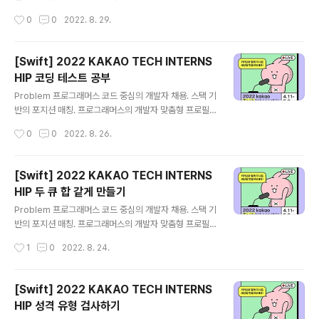
을 등록하고, 나와 기술 궁합이 잘 맞는 기업들을 매칭 받으
작성시간
0
0
2022. 8. 29.
세요. programmers.co.kr Solution 해당 문제는 BFS
혹은 다익스트라를 이용하여 풀어야 하는 문제입니다. 1.
현재 경로의 최대 intensity와 현재 지점의 정보를 갖는 N
[Swift] 2022 KAKAO TECH INTERNS
ode를 만들어 준다. struct Node { let current: Int let
HIP 코딩 테스트 공부
maxIntensity: Int } 2. 필요한 변수들을 세팅해 준다. an
글 내용
swer: 가장 적은 intensity의 산봉우리와 값을 저장할 변
Problem 프로그래머스 코드 중심의 개발자 채용. 스택 기
수 connection: path의 연결된 정보를 저장할 변수 sum
반의 포지션 매칭. 프로그래머스의 개발자 맞춤형 프로필
mitDic: 산봉우리를 저장할 딕셔너리 gat..
을 등록하고, 나와 기술 궁합이 잘 맞는 기업들을 매칭 받으
작성시간
0
0
2022. 8. 26.
세요. programmers.co.kr Solution 해당 문제는 다이
나믹 프로그래밍으로 풀어야 하는 문제이다. 1. 알고력과
코딩력의 최대치를 구해준다. 문제를 모두 풀 수 있다는 것
[Swift] 2022 KAKAO TECH INTERNS
은 알고력과 코딩력의 최대치를 얻는 다는 것이므로 미리
HIP 두 큐 합 같게 만들기
구해준다. var maxAlp: Int = alp var maxCop: Int =
글 내용
cop problems.forEach { maxAlp = max(maxAl
Problem 프로그래머스 코드 중심의 개발자 채용. 스택 기
p,$0[0]) maxCop = max(maxCop,$0[1]) } 2. dp
반의 포지션 매칭. 프로그래머스의 개발자 맞춤형 프로필
배열을 알고력 + 1 , 코딩력 + 1개의 이중 배열을 만들어 ..
을 등록하고, 나와 기술 궁합이 잘 맞는 기업들을 매칭 받으
작성시간
1
0
2022. 8. 24.
세요. programmers.co.kr Solution 나는 이번 문제를
슬라이딩 윈도우(Sliding-Window)를 이용해서 풀었다.
1. 필요한 변수를 세팅한다. cumulativeSum: 누적합을
[Swift] 2022 KAKAO TECH INTERNS
담을 배열 q1Length: queue1의 길이 q2Length: que
HIP 성격 유형 검사하기
ue2의 길이 answer: 가장 적은 작업 횟수를 기록할 변수
글 내용