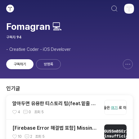
검색하기
티스토리
Fomagran 💻
구독자
94
- Creative Coder - iOS Develover
구독하기
방명록
신고하기 레이어
열기
인기글
알아두면 유용한 티스토리 팁(feat.밑줄 없
애기,페이지 고정)
4
0
조회
5
[Firebase Error 해결법 포함] Missing
or insufficient permissions
10
2
조회
5