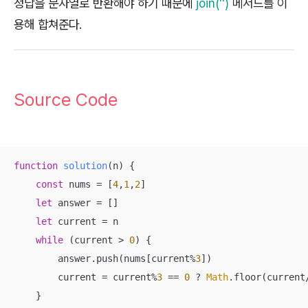
정답을 문자열로 반환해야 하기 때문에
join('')
메서드를 이
용해 합쳐준다.
Source Code
function
solution
(
n
) 
{

const
 nums = [
4
,
1
,
2
]

let
 answer = []

let
 current = n

while
 (current > 
0
) {

        answer.push(nums[current%
3
])

        current = current%
3
 == 
0
 ? 
Math
.floor(current
    }
