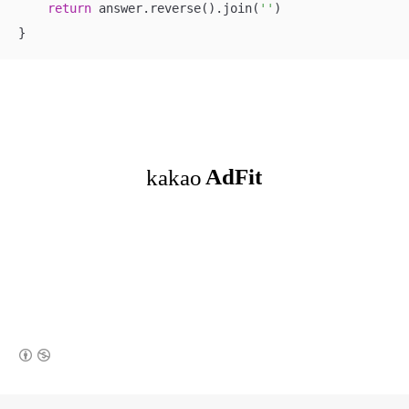
return
 answer.reverse().join(
''
)

}
(새창열림)
로그 정보