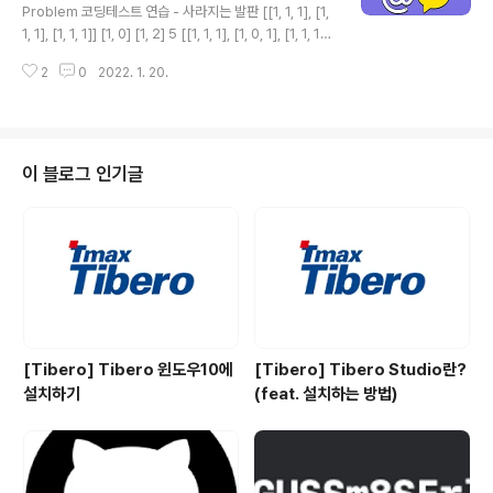
사이즈와 nums의 길이의 반과 비교해 더 작은 것을 반환
Problem 코딩테스트 연습 - 사라지는 발판 [[1, 1, 1], [1,
한다. return Math.min(set.size,half) Source Code
1, 1], [1, 1, 1]] [1, 0] [1, 2] 5 [[1, 1, 1], [1, 0, 1], [1, 1, 1]]
fun..
[1, 0] [1, 2] 4 programmers.co.kr Solution 해당 문
2
0
2022. 1. 20.
제는 완전 탐색으로 풀 수 있는 문제입니다. 1. 플레이어의
위치와 게임 끝났을 때 움직인 횟수와 승자를 알려줄 구조
체를 만든다. struct Location { var x:Int,y:Int } struct
GameResult { var count:Int,isWinnerA:Bool } 2. b
oard의 가장 자리를 0으로 감싸준다. Index out of ran
이 블로그 인기글
ge 오류를 쉽게 피하기 위해서 입니다. func wrapBoar
d..
[Tibero] Tibero 윈도우10에
[Tibero] Tibero Studio란?
설치하기
(feat. 설치하는 방법)