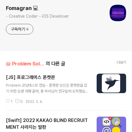
Fomagran 💻
- Creative Coder - iOS Develover
구독하기
더보기
📖 Problem Solution/Programmers
의 다른 글
[JS] 프로그래머스 폰켓몬
글 내용
Problem 코딩테스트 연습 - 폰켓몬 당신은 폰켓몬을 잡
기 위한 오랜 여행 끝에, 홍 박사님의 연구실에 도착했습니
다. 홍 박사님은 당신에게 자신의 연구실에 있는 총 N 마리
1
0
2022. 2. 6.
의 폰켓몬 중에서 N/2마리를 가져가도 좋다고 했습니다. p
rogrammers.co.kr Solution 1. nums의 길이의 반을
구한다. let half = nums.length/2 2. Set에 nums에 있
[Swift] 2022 KAKAO BLIND RECRUIT
는 번호를 넣는다. let set = new Set() for (let i = 0; i
< nums.length; i++) { set.add(nums[i]) } 3. Set의
MENT 사라지는 발판
글 내용