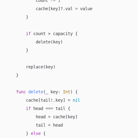
            count 
-=
1
            cache[key]
?
.val 
=
 value

        }

if
 count 
>
 capacity {

            delete(key)

        }

        replace(key)

    }

func
delete
(
_
key
: 
Int
)
 {

        cache[tail
!
.key] 
=
nil
if
 head 
===
 tail {

            head 
=
 cache[key]

            tail 
=
 head

        } 
else
 {
