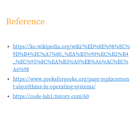
Reference
https://ko.wikipedia.org/wiki/%ED%8E%98%EC%
9D%B4%EC%A7%80_%EA%B5%90%EC%B2%B4
_%EC%95%8C%EA%B3%A0%EB%A6%AC%EC%
A6%98
https://www.geeksforgeeks.org/page-replacemen
t-algorithms-in-operating-systems/
https://code-lab1.tistory.com/60