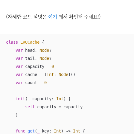
(자세한 코드 설명은
여기
에서 확인해 주세요!)
class
LRUCache
{

var
 head: 
Node
?

var
 tail: 
Node
?

var
 capacity 
=
0
var
 cache 
=
 [
Int
: 
Node
]()

var
 count 
=
0
init
(
_
capacity
: 
Int
)
 {

self
.capacity 
=
 capacity

    }

func
get
(
_
key
: 
Int
)
 -> 
Int
 {
