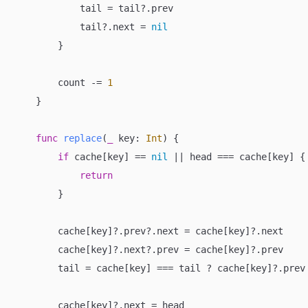
            tail 
=
 tail
?
.prev

            tail
?
.next 
=
nil
        }

        count 
-=
1
    }

func
replace
(
_
key
: 
Int
)
 {

if
 cache[key] 
==
nil
||
 head 
===
 cache[key] {

return
        }

        cache[key]
?
.prev
?
.next 
=
 cache[key]
?
.next

        cache[key]
?
.next
?
.prev 
=
 cache[key]
?
.prev

        tail 
=
 cache[key] 
===
 tail 
?
 cache[key]
?
.prev
        cache[key]
?
.next 
=
 head
