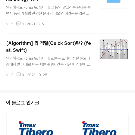
글 내용
숫자가 커지면 커질수록 비효율적이기 때문에 시간이 오래
안녕하세요 Foma 💻 입니다! 그 동안 알고리즘 문제를 풀
걸리게 됩니다. 그러므로 효율적인 방법을 사용해야 하는
면서 동적 계획법 관련된 문제가 나오면 어려움을 겪곤 했
데요. 에라토스 테네스의 체 먼저 2부터 n까지의 구간에서
는데요.. 오늘은 동적 계획법에 대해서 제대로 정리를 해보
소수의 갯수나, 어떤 소수가 있는지 확인하기 위해선 "에라
2
0
2021. 12. 9.
려고 합니다. 바로 시작할게요! 동적 계획법(Dynamic Pr
토스 테네스의 체"를 알고리즘을..
ogramming)이란? 다이나믹 프로그래밍은 1950년대
미국의 수학자인 리처드 벨맨이 최적화 문제(Optimizati
[Algorithm] 퀵 정렬(Quick Sort)란? (fe
on Problem)를 해결하기 위해서 고안되었다. 복잡한 문
제를 간단한 여러 개의 문제로 나누어 푸는 방법을 말하며
at. Swift)
글 내용
이것은 부분 문제 반복과 최적 부분 구조를 가지고 있는 알
안녕하세요 Foma 💻 입니다! 오늘은 드디어 정렬 알고리
고리즘을 일반적인 방법에 비해 더욱 적은 시간 내에 풀 때
즘에서 말 그대로 매우 빠른 수행시간을 가진 퀵 정렬에 대
사용한다. - 위키 백과 - 즉, 분할 정복 알고리즘과 같이 큰
해서 알아보려고 합니다! 바로 시작할게요~ 퀵 정렬(Quic
문제를 작게 쪼개서 문제를 해결해 나가는 알고리즘입니
3
0
2021. 10. 25.
k Sort)이란? 🧐 퀵 정렬(Quicksort)은 찰스 앤터니 리
다. 다..
처드 호어가 개발한 정렬 알고리즘이다. 다른 원소와의 비
교만으로 정렬을 수행하는 비교 정렬에 속한다. - 위키 백
과 - (참고로 리처드 호어가 퀵 정렬을 개발했을 당시 나이
는 26살이라고 하네요...) 합병 정렬과 같이 분할 정복 알고
이 블로그 인기글
리즘에 속하고 평균적으로 매우 빠른 수행속도를 자랑합니
다. 퀵 정렬 과정 🔨 퀵 정렬을 하기 위해선 피봇(Pivot)이
핵심이 되는데요. 여기서 피봇은 어떤 것일까요? 피봇은 바
로 기준입니다. 피봇을 가장 첫 번째 인덱스를 선택할 수도
..