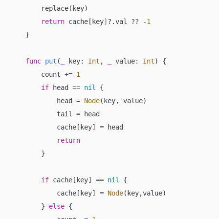
        replace(key)

return
 cache[key]
?
.val 
??
-
1
    }

func
put
(
_
key
: 
Int
, 
_
value
: 
Int
)
 {

        count 
+=
1
if
 head 
==
nil
 {

            head 
=
Node
(key, value)

            tail 
=
 head

            cache[key] 
=
 head

return
        }

if
 cache[key] 
==
nil
 {

            cache[key] 
=
Node
(key,value)

        } 
else
 {
