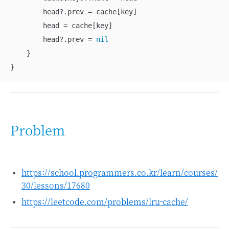
        head
?
.prev 
=
 cache[key]

        head 
=
 cache[key]

        head
?
.prev 
=
nil
    }

}
Problem
https://school.programmers.co.kr/learn/courses/
30/lessons/17680
https://leetcode.com/problems/lru-cache/