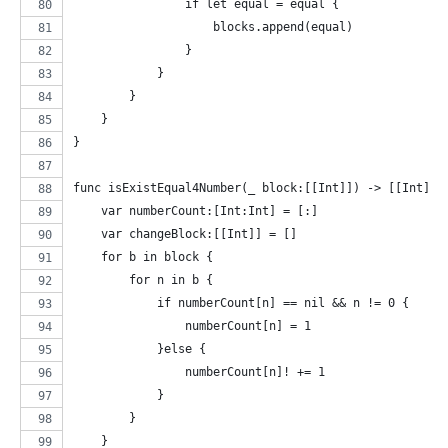
                if let equal = equal {
                    blocks.append(equal)
                }
            }
        }
    }
}
func isExistEqual4Number(_ block:[[Int]]) -> [[Int]]?
    var numberCount:[Int:Int] = [:]
    var changeBlock:[[Int]] = []
    for b in block {
        for n in b {
            if numberCount[n] == nil && n != 0 {
                numberCount[n] = 1
            }else {
                numberCount[n]! += 1
            }
        }
    }