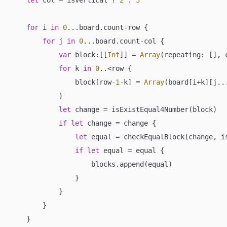
for
 i 
in
0
...
board.count
-
row {

for
 j 
in
0
...
board.count
-
col {

var
 block:[[
Int
]] 
=
Array
(repeating: [], c
for
 k 
in
0
..<
row {

                block[row
-
1
-
k] 
=
Array
(board[i
+
k][j
..
            }

let
 change 
=
 isExistEqual4Number(block)

if
let
 change 
=
 change {

let
 equal 
=
 checkEqualBlock(change, i
if
let
 equal 
=
 equal {

                    blocks.append(equal)

                }

            }

        }

    }
