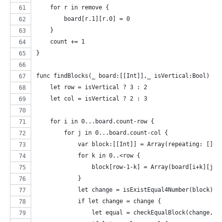
    for r in remove {
        board[r.1][r.0] = 0
    }
    count += 1
}
func findBlocks(_ board:[[Int]],_ isVertical:Bool) {
    let row = isVertical ? 3 : 2
    let col = isVertical ? 2 : 3
    for i in 0...board.count-row {
        for j in 0...board.count-col {
            var block:[[Int]] = Array(repeating: [], 
            for k in 0..<row {
                block[row-1-k] = Array(board[i+k][j..
            }
            let change = isExistEqual4Number(block)
            if let change = change {
                let equal = checkEqualBlock(change, i