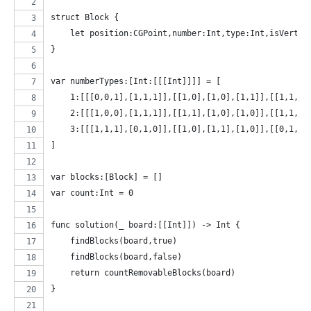
struct Block {
    let position:CGPoint,number:Int,type:Int,isVertic
}
var numberTypes:[Int:[[[Int]]]] = [
    1:[[[0,0,1],[1,1,1]],[[1,0],[1,0],[1,1]],[[1,1,1]
    2:[[[1,0,0],[1,1,1]],[[1,1],[1,0],[1,0]],[[1,1,1]
    3:[[[1,1,1],[0,1,0]],[[1,0],[1,1],[1,0]],[[0,1,0]
]
var blocks:[Block] = []
var count:Int = 0
func solution(_ board:[[Int]]) -> Int {
    findBlocks(board,true)
    findBlocks(board,false)
    return countRemovableBlocks(board)
}