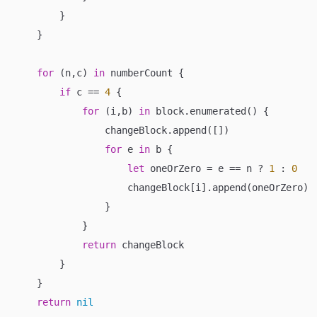
        }

    }

for
 (n,c) 
in
 numberCount {

if
 c 
==
4
 {

for
 (i,b) 
in
 block.enumerated() {

                changeBlock.append([])

for
 e 
in
 b {

let
 oneOrZero 
=
 e 
==
 n 
?
1
 : 
0
                    changeBlock[i].append(oneOrZero)

                }

            }

return
 changeBlock

        }

    }

return
nil