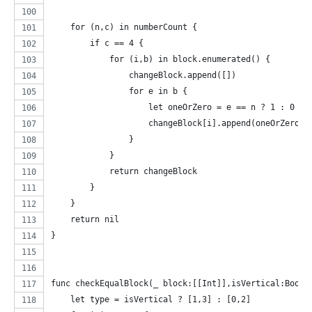
    for (n,c) in numberCount {
        if c == 4 {
            for (i,b) in block.enumerated() {
                changeBlock.append([])
                for e in b {
                    let oneOrZero = e == n ? 1 : 0
                    changeBlock[i].append(oneOrZero)
                }
            }
            return changeBlock
        }
    }
    return nil
}
func checkEqualBlock(_ block:[[Int]],isVertical:Bool,
    let type = isVertical ? [1,3] : [0,2]