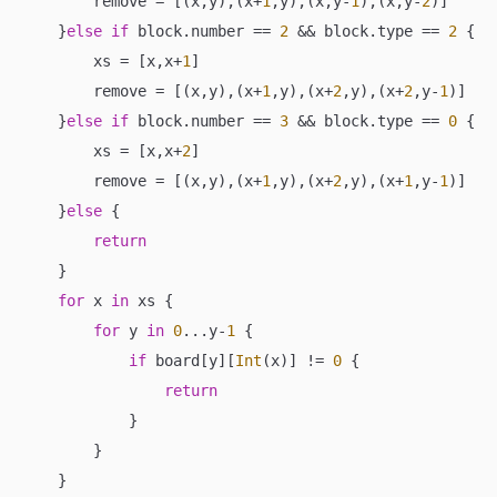
        remove 
=
 [(x,y),(x
+
1
,y),(x,y
-
1
),(x,y
-
2
)]

    }
else
if
 block.number 
==
2
&&
 block.type 
==
2
 {

        xs 
=
 [x,x
+
1
]

        remove 
=
 [(x,y),(x
+
1
,y),(x
+
2
,y),(x
+
2
,y
-
1
)]

    }
else
if
 block.number 
==
3
&&
 block.type 
==
0
 {

        xs 
=
 [x,x
+
2
]

        remove 
=
 [(x,y),(x
+
1
,y),(x
+
2
,y),(x
+
1
,y
-
1
)]

    }
else
 {

return
    }

for
 x 
in
 xs {

for
 y 
in
0
...
y
-
1
 {

if
 board[y][
Int
(x)] 
!=
0
 {

return
            }

        }

    }
