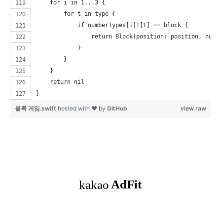
    for i in 1...3 {
        for t in type {
            if numberTypes[i]![t] == block {
                return Block(position: position, numb
            }
        }
    }
    return nil
}
블록 게임.swift
hosted with ❤ by
GitHub
view raw