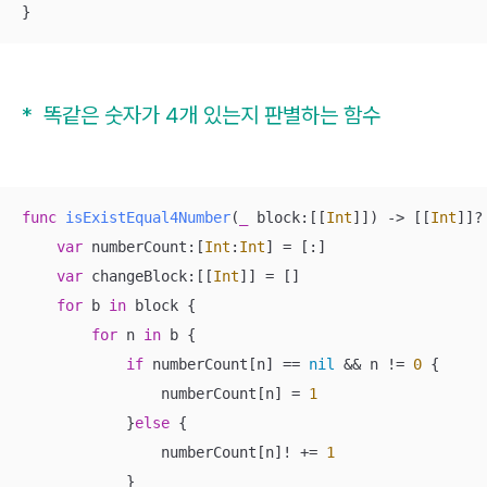
}
* 똑같은 숫자가 4개 있는지 판별하는 함수
func
isExistEqual4Number
(
_
block
:[[
Int
]])
 -> [[
Int
]]
?
var
 numberCount:[
Int
:
Int
] 
=
 [:]

var
 changeBlock:[[
Int
]] 
=
 []

for
 b 
in
 block {

for
 n 
in
 b {

if
 numberCount[n] 
==
nil
&&
 n 
!=
0
 {

                numberCount[n] 
=
1
            }
else
 {

                numberCount[n]
!
+=
1
            }
