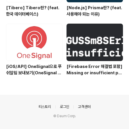
[Tibero] Tibero란? (feat.
[Node.js] Prisma란? (feat.
한국 데이터베이스)
사용해야 되는 이유)
[iOS/API] OneSignal으로 푸
[Firebase Error 해결법 포함]
쉬알림 보내보기(OneSignal P
Missing or insufficient per
ush Notification)
missions
의안내
티스토리
로그인
고객센터
© Daum Corp.