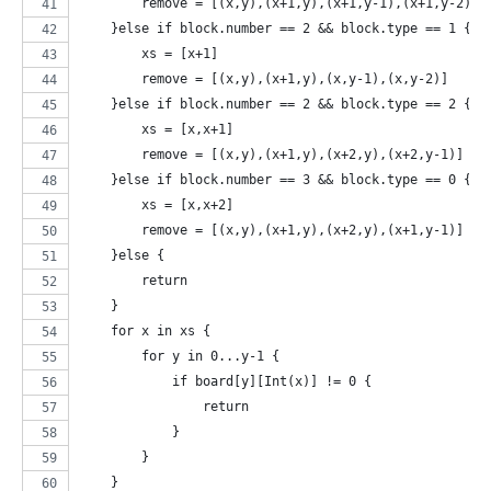
        remove = [(x,y),(x+1,y),(x+1,y-1),(x+1,y-2)]
    }else if block.number == 2 && block.type == 1 {
        xs = [x+1]
        remove = [(x,y),(x+1,y),(x,y-1),(x,y-2)]
    }else if block.number == 2 && block.type == 2 {
        xs = [x,x+1]
        remove = [(x,y),(x+1,y),(x+2,y),(x+2,y-1)]
    }else if block.number == 3 && block.type == 0 {
        xs = [x,x+2]
        remove = [(x,y),(x+1,y),(x+2,y),(x+1,y-1)]
    }else {
        return
    }
    for x in xs {
        for y in 0...y-1 {
            if board[y][Int(x)] != 0 {
                return
            }
        }
    }