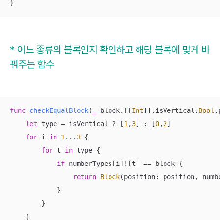
}
* 어느 종류의 블록인지 확인하고 해당 블록에 맞게 바
꿔주는 함수
func
checkEqualBlock
(
_
block
:[[
Int
]],
isVertical
:
Bool
,
let
 type 
=
 isVertical 
?
 [
1
,
3
] : [
0
,
2
]

for
 i 
in
1
...
3
 {

for
 t 
in
 type {

if
 numberTypes[i]
!
[t] 
==
 block {

return
Block
(position: position, numb
            }

        }

    }
