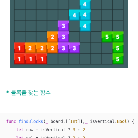
* 블록을 찾는 함수
func
findBlocks
(
_
board
:[[
Int
]],
_
isVertical
:
Bool
)
 {

let
 row 
=
 isVertical 
?
3
 : 
2
let
 col 
=
 isVertical 
?
2
 : 
3