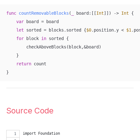
func
countRemovableBlocks
(
_
board
:[[
Int
]])
 -> 
Int
 {

var
 board 
=
 board

let
 sorted 
=
 blocks.sorted {
$0
.position.y 
<
$1
.po
for
 block 
in
 sorted {

        checkAboveBlocks(block,
&
board)

    }

return
 count

}
Source Code
import Foundation