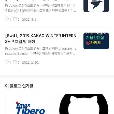
글 내용
Problem 코딩테스트 연습 - 올바른 괄호의 갯수 올바른
괄호란 (())나 ()와 같이 올바르게 모두 닫힌 괄호를 의미합
니다. )(나 ())() 와 같은 괄호는 올바르지 않은 괄호가 됩니
1
0
2022. 3. 6.
다. 괄호 쌍의 개수 n이 주어질 때, n개의 괄호 쌍으로 만들
수 있는 모 programmers.co.kr Solution 해당 문제는
다이나믹 프로그래밍을 이용해야 하는 문제입니다. 다이나
[Swift] 2019 KAKAO WINTER INTERN
믹 프로그래밍으로 괄호가 1쌍인 것부터 주어진 n쌍까지
차근 차근 풀어나가야 하는데요. 직접 구해보기 괄호가 1쌍
SHIP 호텔 방 배정
글 내용
일 땐 경우의 수가 -> ()만 존재합니다. 괄호가 2쌍일 경우
Problem 코딩테스트 연습 - 호텔 방 배정 programme
-> ()(),(()) 이렇게 두 개가 존재합니다. 괄호가 3쌍일 경우
rs.co.kr Solution 1. 연속된 방들의 시작과 길이를 저장
-> ((())), (()()), (())(), ()(()),()()() 이렇게 5..
해 놓을 클래스를 만든다. 이 문제의 핵심은 투숙을 원하는
1
0
2022. 2. 20.
방이 중복되었을 때 해당 방보다 크면서 가장 작은 방을 찾
는 것이기 때문에 연속된 방의 길이와 시작된 방의 위치를
더해주면 쉽게 찾을 수 있습니다. 예를 들면 10개의 방 중
2,3,4,5 가 이미 차있다면 시작된 방의 위치는 2이고 연속
된 방의 길이는 4입니다. 고로 2,3,4,5 중에 중복된 방이
이 블로그 인기글
있다면 2(시작된 방의 위치) + 4(연속된 방의 길이) = 6이
므로 6번 방에 넣으면 됩니다. class Room { var root:I
nt64,length:Int64 init(root:Int64,length:Int..