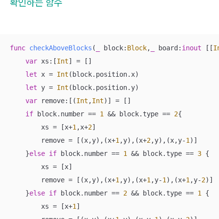
확인하는 함수
func
checkAboveBlocks
(
_
block
:
Block
,
_
board
:
inout
 [[
I
var
 xs:[
Int
] 
=
 []

let
 x 
=
Int
(block.position.x)

let
 y 
=
Int
(block.position.y)

var
 remove:[(
Int
,
Int
)] 
=
 []

if
 block.number 
==
1
&&
 block.type 
==
2
{

        xs 
=
 [x
+
1
,x
+
2
]

        remove 
=
 [(x,y),(x
+
1
,y),(x
+
2
,y),(x,y
-
1
)]

    }
else
if
 block.number 
==
1
&&
 block.type 
==
3
 {

        xs 
=
 [x]

        remove 
=
 [(x,y),(x
+
1
,y),(x
+
1
,y
-
1
),(x
+
1
,y
-
2
)]

    }
else
if
 block.number 
==
2
&&
 block.type 
==
1
 {

        xs 
=
 [x
+
1
]
