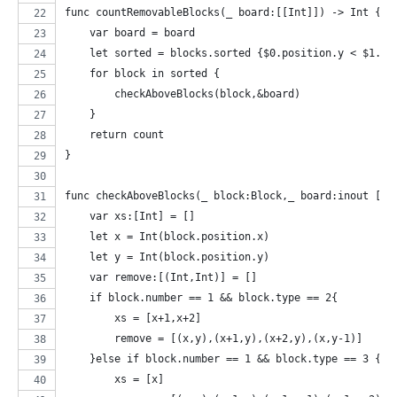
func countRemovableBlocks(_ board:[[Int]]) -> Int {
    var board = board
    let sorted = blocks.sorted {$0.position.y < $1.po
    for block in sorted {
        checkAboveBlocks(block,&board)
    }
    return count
}
func checkAboveBlocks(_ block:Block,_ board:inout [[I
    var xs:[Int] = []
    let x = Int(block.position.x)
    let y = Int(block.position.y)
    var remove:[(Int,Int)] = []
    if block.number == 1 && block.type == 2{
        xs = [x+1,x+2]
        remove = [(x,y),(x+1,y),(x+2,y),(x,y-1)]
    }else if block.number == 1 && block.type == 3 {
        xs = [x]