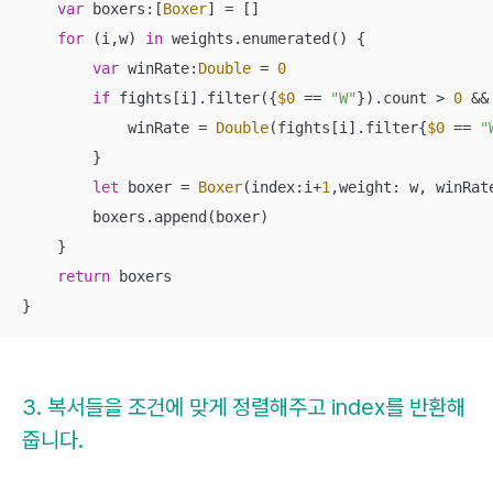
var
 boxers:[
Boxer
] 
=
 []

for
 (i,w) 
in
 weights.enumerated() {

var
 winRate:
Double
=
0
if
 fights[i].filter({
$0
==
"W"
}).count 
>
0
&&
            winRate 
=
Double
(fights[i].filter{
$0
==
"
        }

let
 boxer 
=
Boxer
(index:i
+
1
,weight: w, winRat
        boxers.append(boxer)

    }

return
 boxers

}
3. 복서들을 조건에 맞게 정렬해주고 index를 반환해
줍니다.