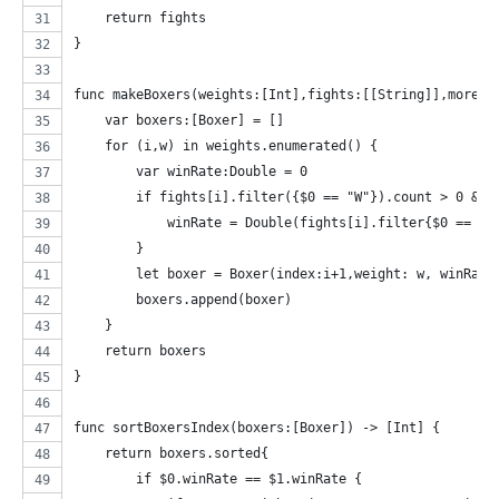
    return fights
}
func makeBoxers(weights:[Int],fights:[[String]],moreWe
    var boxers:[Boxer] = []
    for (i,w) in weights.enumerated() {
        var winRate:Double = 0
        if fights[i].filter({$0 == "W"}).count > 0 && 
            winRate = Double(fights[i].filter{$0 == "W
        }
        let boxer = Boxer(index:i+1,weight: w, winRate
        boxers.append(boxer)
    }
    return boxers
}
func sortBoxersIndex(boxers:[Boxer]) -> [Int] {
    return boxers.sorted{
        if $0.winRate == $1.winRate {