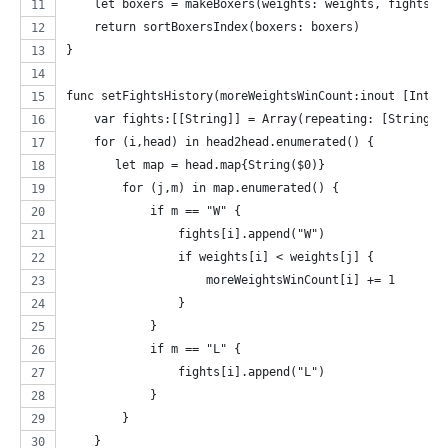
    let boxers = makeBoxers(weights: weights, fights: 
    return sortBoxersIndex(boxers: boxers)
}
func setFightsHistory(moreWeightsWinCount:inout [Int],
    var fights:[[String]] = Array(repeating: [String](
    for (i,head) in head2head.enumerated() {
       let map = head.map{String($0)}
        for (j,m) in map.enumerated() {
            if m == "W" {
                fights[i].append("W")
                if weights[i] < weights[j] {
                    moreWeightsWinCount[i] += 1
                }
            }
            if m == "L" {
                fights[i].append("L")
            }
        }
    }