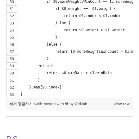
            if $0.moreWeightsWinCount == $1.moreWeight
                if $0.weight ==  $1.weight {
                    return $0.index < $1.index
                }else {
                    return $0.weight > $1.weight
                }
            }else {
                return $0.moreWeightsWinCount > $1.mor
            }
        }else {
            return $0.winRate > $1.winRate
        }
    }.map{$0.index}
}
복서 정렬하기.swift
hosted with ❤ by
GitHub
view raw
P.S