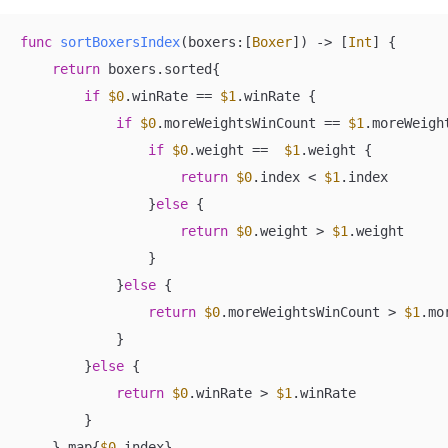
func
sortBoxersIndex
(
boxers
:[
Boxer
])
 -> [
Int
] {

return
 boxers.sorted{

if
$0
.winRate 
==
$1
.winRate {

if
$0
.moreWeightsWinCount 
==
$1
.moreWeigh
if
$0
.weight 
==
$1
.weight {

return
$0
.index 
<
$1
.index

                }
else
 {

return
$0
.weight 
>
$1
.weight

                }

            }
else
 {

return
$0
.moreWeightsWinCount 
>
$1
.mo
            }

        }
else
 {

return
$0
.winRate 
>
$1
.winRate

        }

    }.map{
$0
.index}
