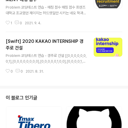
글 내용
Problem 코딩테스트 연습 - 매칭 점수 매칭 점수 프렌즈
대학교 조교였던 제이지는 허드렛일만 시키는 네오 학과장
님의 마수에서 벗어나, 카카오에 입사하게 되었다. 평소에
1
0
2021. 9. 4.
관심있어하던 검색에 마침 결원이 발생하여, 검색개발팀 p
rogrammers.co.kr Solution 1. 페이지에 필요한 정보
를 담는 객체를 만들어준다. 몇번째 인덱스인지,자신의 url,
[Swift] 2020 KAKAO INTERNSHIP 경
총 점수,외부 링크를 프로퍼티로 설정해줍니다. struct Pa
ge { var index:Int, url:String,score:Double,extern
주로 건설
글 내용
alLinks:[String] } 2. " Int { for pageInfo in pageInf
Problem 코딩테스트 연습 - 경주로 건설 [[0,0,0,0,0,0,
os { for link in pageInfo.externalLinks { if let inde
0,1],[0,0,0,0,0,0,0,0],[0,0,0,0,0,1,0,0],[0,0,0,0,1,0,
x = p..
0,0],[0,0,0,1,0,0,0,1],[0,0,1,0,0,0,1,0],[0,1,0,0,0,1,0,
0
0
2021. 8. 31.
0],[1,0,0,0,0,0,0,0]] 3800 [[0,0,1,0],[0,0,0,0],[0,1,
0,1],[1,0,0,0]] 2100 [[0,0,0,0,0,0],[0,1,1,1,1,0],[0,0,1,
0,0,0],[1,0,0,1,0,1],[ programmers.co.kr Solution
해당 문제는 DFS로 풀어야 하는 문제입니다. 1. 자동차와
상하좌우 방향 모델을 만들어준다. (필수는 아님) 자동차에
이 블로그 인기글
필요한 x,y,price,prev와 상..