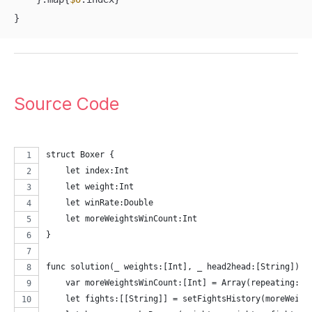
}
Source Code
struct Boxer {
    let index:Int
    let weight:Int
    let winRate:Double
    let moreWeightsWinCount:Int
}
func solution(_ weights:[Int], _ head2head:[String]) -
    var moreWeightsWinCount:[Int] = Array(repeating: 0
    let fights:[[String]] = setFightsHistory(moreWeigh