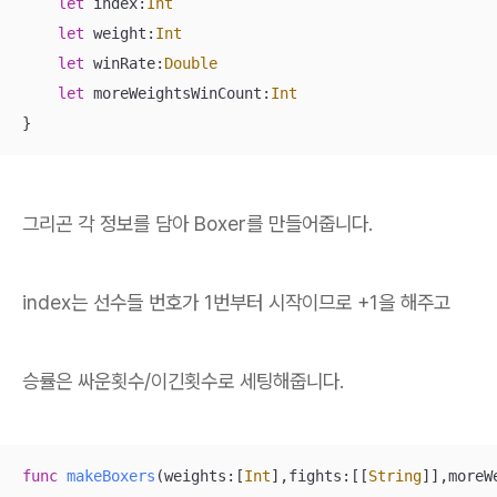
let
 index:
Int
let
 weight:
Int
let
 winRate:
Double
let
 moreWeightsWinCount:
Int
}
그리곤 각 정보를 담아 Boxer를 만들어줍니다.
index는 선수들 번호가 1번부터 시작이므로 +1을 해주고
승률은 싸운횟수/이긴횟수로 세팅해줍니다.
func
makeBoxers
(
weights
:[
Int
],
fights
:[[
String
]],
moreW