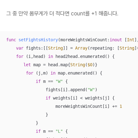
그 중 만약 몸무게가 더 적다면 count를 +1 해줍니다.
func
setFightsHistory
(
moreWeightsWinCount
:
inout
 [
Int
]
var
 fights:[[
String
]] 
=
Array
(repeating: [
String
]
for
 (i,head) 
in
 head2head.enumerated() {

let
 map 
=
 head.map{
String
(
$0
)}

for
 (j,m) 
in
 map.enumerated() {

if
 m 
==
"W"
 {

                fights[i].append(
"W"
)

if
 weights[i] 
<
 weights[j] {

                    moreWeightsWinCount[i] 
+=
1
                }

            }

if
 m 
==
"L"
 {
