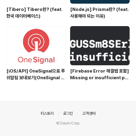
[Tibero] Tibero란? (feat.
[Node.js] Prisma란? (feat.
한국 데이터베이스)
사용해야 되는 이유)
[iOS/API] OneSignal으로 푸
[Firebase Error 해결법 포함]
쉬알림 보내보기(OneSignal P
Missing or insufficient per
ush Notification)
missions
의안내
티스토리
로그인
고객센터
© Daum Corp.