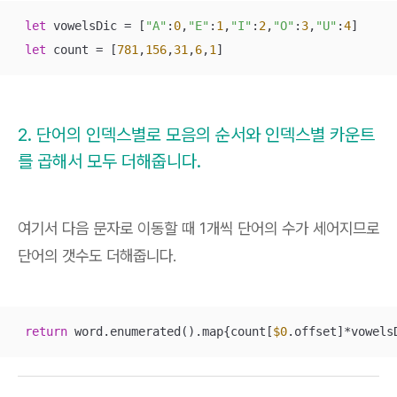
let
 vowelsDic 
=
 [
"A"
:
0
,
"E"
:
1
,
"I"
:
2
,
"O"
:
3
,
"U"
:
4
]

let
 count 
=
 [
781
,
156
,
31
,
6
,
1
]
2. 단어의 인덱스별로 모음의 순서와 인덱스별 카운트
를 곱해서 모두 더해줍니다.
여기서 다음 문자로 이동할 때 1개씩 단어의 수가 세어지므로
단어의 갯수도 더해줍니다.
return
 word.enumerated().map{count[
$0
.offset]
*
vowels