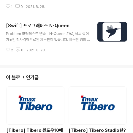
주는 알고리즘을 개발하려고 합니다. 아래 표는 5개 직업
1
0
2021. 8. 28.
군 별로 많이 사용하는 5개 언어에 직업군 언어 점수를 부
programmers.co.kr Solution 해당 문제는 Hashtabl
e을 이용해서 풀어야 하는 문제입니다. 1. 이중 딕셔너리를
[Swift] 프로그래머스 N-Queen
이용해서 직업군에 따른 언어별 점수를 저장한다. table을
글 내용
공백을 기준으로 나눠줍니다. 0번째는 직업군의 이름이므
Problem 코딩테스트 연습 - N-Queen 가로, 세로 길이
로 키값으로 설정해줍니다. 언어별로 점수를 저장해주는데
가 n인 정사각형으로된 체스판이 있습니다. 체스판 위의 n
1번째는 5,2번째는 4,3번째는 3... 이므로 6 - i로 점수를
개의 퀸이 서로를 공격할 수 없도록 배치하고 싶습니다. 예
저장해줍니다. [직업군:[언어:점수]] [String:[String:Int]]
2
0
2021. 8. 28.
를 들어서 n이 4인경우 다음과 같이 퀸을 배치하면 n개의
{ var jobs:[Stri..
퀸은 programmers.co.kr Solution 해당 문제는 백트
래킹(DFS)으로 풀어야 하는 문제입니다. 1. 각 행마다 퀸을
놓을 수 있는 위치를 체크한다. 각 행마다 퀸은 하나씩밖에
못놓으므로 현재 행의 열들에 공격할 수 있는 퀸이 있는지
이 블로그 인기글
체크합니다. 만약 공격할 수 있는 퀸이 없다면 현재 위치를
history(퀸의 위치를 저장하는 2차원 배열)에 저장해놓고
다음 행으로 진행합니다. 이렇게 진행하면서 가장 마지막
행까지 도달한 경우는 배치할 수 있는 경우이므로..
[Tibero] Tibero 윈도우10에
[Tibero] Tibero Studio란?