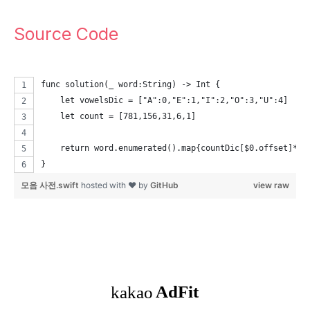
Source Code
func solution(_ word:String) -> Int {
    let vowelsDic = ["A":0,"E":1,"I":2,"O":3,"U":4]
    let count = [781,156,31,6,1]
    return word.enumerated().map{countDic[$0.offset]*vo
}
모음 사전.swift
hosted with ❤ by
GitHub
view raw