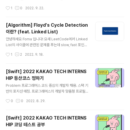
고리즘에 대해서 다뤄 보려고 합니다. 바로 시작할게요~ L
작성시간
1
0
2022. 9. 22.
east Recently Used Cache Algorithm이란? LRU
알고리즘은 FIFO, LFU, MFU 등과 같은 페이지 교체 기법
중 하나인데요. (페이지 교체 기법에 대한 것은 여기 에서
[Algorithm] Floyd's Cycle Detection
확인해 주세요 ㅜ) 그 중에서도 가장 오랫동안 사용하지 않
이란? (feat. Linked List)
은 페이지를 교체하는 방법입니다. LRU Design LRU Ca
글 내용
che 알고리즘은 오랫동안 사용하지 않은 페이지를 삭제해
안녕하세요 Foma 입니다! 요새 LeetCode에서 Linked
주고 새롭게 사용된 페이지를 추가해 줘야 합니다. 삭제와
List의 사이클에 관련된 문제를 푸는데 slow, fast 포인터
추가를 효율적으로 빠르게 하는 것이 핵심인데요. 즉, O(1)
를 많이 이용하더라구요. 해당 풀이가 이해가 안돼서 찾아
작성시간
1
2
2022. 9. 18.
시간 복잡도로 해당 기능을 수행해야 ..
보니 관련된 알고리즘이 있었고, 그것이 Floyd's Cycle
Detection 이었습니다. 그래서 오늘은 링크드 리스트에
서 사이클이 있는지 없는지를 확인할 수 있고, 해당 사이클
[Swift] 2022 KAKAO TECH INTERNS
의 시작점이 어디인지 알아낼 수 있는 Floyd's Cycle De
HIP 등산코스 정하기
tection 에 대해서 알아보려고 합니다. 바로 시작할게요~
글 내용
Floyd's Cycle Detection 이란? 🔁 Robert W. Floy
Problem 프로그래머스 코드 중심의 개발자 채용. 스택 기
d가 고안한 리스트의 사이클을 빠르고 적은 메모리로 찾는
반의 포지션 매칭. 프로그래머스의 개발자 맞춤형 프로필
알고리즘입니다. (Robert W. Floyd는 플로이드 와샬 알
을 등록하고, 나와 기술 궁합이 잘 맞는 기업들을 매칭 받으
작성시간
0
0
2022. 8. 29.
고리즘을 만들..
세요. programmers.co.kr Solution 해당 문제는 BFS
혹은 다익스트라를 이용하여 풀어야 하는 문제입니다. 1.
현재 경로의 최대 intensity와 현재 지점의 정보를 갖는 N
[Swift] 2022 KAKAO TECH INTERNS
ode를 만들어 준다. struct Node { let current: Int let
HIP 코딩 테스트 공부
maxIntensity: Int } 2. 필요한 변수들을 세팅해 준다. an
글 내용