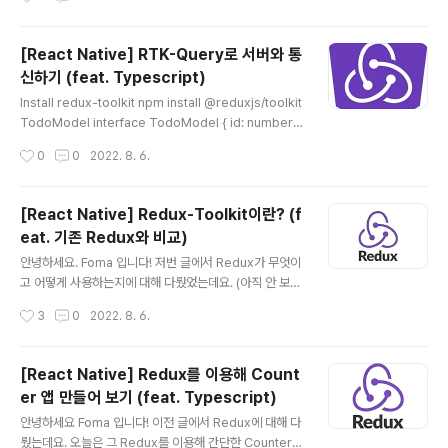
~ Preview Install typescript, ts-node, express, s
ocket.io 를 설치해 줍니다. npm install typescript n
pm install ts-node npm install express npm inst
[React Native] RTK-Query로 서버와 통
all socket.io npm install @types/express npm in
신하기 (feat. Typescript)
stall @types/socket.io Model 메세지 모델을 만들어
글 내용
줍니다. export interface Message { type: string;
Install redux-toolkit npm install @reduxjs/toolkit
user: string; message: str..
TodoModel interface TodoModel { id: number; t
itle: string; content: string; } Create API Slice cre
작성시간
0
0
2022. 8. 6.
ateApi와 fetchBaseQuery를 import 해줍니다. imp
ort {createApi, fetchBaseQuery} from '@reduxj
s/toolkit/query/react'; 저는 TodoList를 기반으로 아
[React Native] Redux-Toolkit이란? (f
래와 같이 만들어 주겠습니다. reducerPath: 스토어의 r
eat. 기존 Redux와 비교)
educer로 지정할 Path의 이름 baseQuery: 기본으로
글 내용
지정할 서버 URL tagTypes: 자동으로 데이터가 패치되
안녕하세요. Foma 입니다! 저번 글에서 Redux가 무엇이
게 구별할 타입 endpo..
고 어떻게 사용하는지에 대해 다뤘었는데요. (아직 안 보신
분들은 여기 에서 보시면 됩니다!) Redux에 대해 찾아보
작성시간
3
0
2022. 8. 6.
니 Redux를 사용하기 쉽고 효율적인 Redux-Toolkit이
있더라구요. 그래서 오늘은 Redux-Toolkit이 무엇이고
왜 더 사용하기 쉽고 효율적인지에 대해 정리해 보려고 합
[React Native] Redux를 이용해 Count
니다. 바로 시작할게요~ Redux-Toolkit이란? Redux-
er 앱 만들어 보기 (feat. Typescript)
Toolkit은 Redux를 만든 곳에서 공식적으로 효율적인 R
글 내용
edux 개발을 위해 만들어진 툴킷입니다. Redux 작성하
안녕하세요 Foma 입니다! 이전 글에서 Redux에 대해 다
는 코드를 간단하게 작성할 수 있고, Redux 보다 훨씬 효
뤘는데요. 오늘은 그 Redux를 이용해 간단한 Counter