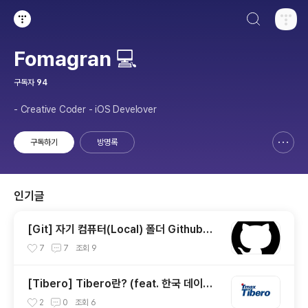
검색하기
티스토리
Fomagran 💻
구독자
94
- Creative Coder - iOS Develover
구독하기
방명록
신고하기 레이어
열기
인기글
[Git] 자기 컴퓨터(Local) 폴더 Github에
연결하기
7
7
조회
9
[Tibero] Tibero란? (feat. 한국 데이터
베이스)
2
0
조회
6