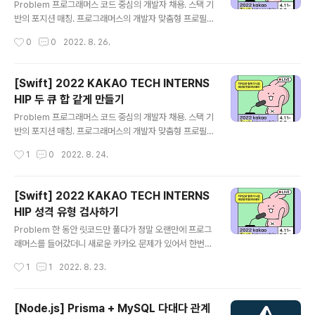
swer: 가장 적은 intensity의 산봉우리와 값을 저장할 변
Problem 프로그래머스 코드 중심의 개발자 채용. 스택 기
수 connection: path의 연결된 정보를 저장할 변수 sum
반의 포지션 매칭. 프로그래머스의 개발자 맞춤형 프로필
mitDic: 산봉우리를 저장할 딕셔너리 gat..
을 등록하고, 나와 기술 궁합이 잘 맞는 기업들을 매칭 받으
작성시간
0
0
2022. 8. 26.
세요. programmers.co.kr Solution 해당 문제는 다이
나믹 프로그래밍으로 풀어야 하는 문제이다. 1. 알고력과
코딩력의 최대치를 구해준다. 문제를 모두 풀 수 있다는 것
[Swift] 2022 KAKAO TECH INTERNS
은 알고력과 코딩력의 최대치를 얻는 다는 것이므로 미리
HIP 두 큐 합 같게 만들기
구해준다. var maxAlp: Int = alp var maxCop: Int =
글 내용
cop problems.forEach { maxAlp = max(maxAl
Problem 프로그래머스 코드 중심의 개발자 채용. 스택 기
p,$0[0]) maxCop = max(maxCop,$0[1]) } 2. dp
반의 포지션 매칭. 프로그래머스의 개발자 맞춤형 프로필
배열을 알고력 + 1 , 코딩력 + 1개의 이중 배열을 만들어 ..
을 등록하고, 나와 기술 궁합이 잘 맞는 기업들을 매칭 받으
작성시간
1
0
2022. 8. 24.
세요. programmers.co.kr Solution 나는 이번 문제를
슬라이딩 윈도우(Sliding-Window)를 이용해서 풀었다.
1. 필요한 변수를 세팅한다. cumulativeSum: 누적합을
[Swift] 2022 KAKAO TECH INTERNS
담을 배열 q1Length: queue1의 길이 q2Length: que
HIP 성격 유형 검사하기
ue2의 길이 answer: 가장 적은 작업 횟수를 기록할 변수
글 내용
start: 슬라이딩 윈도우에서 시작 지점을 가르킬 변수 var
Problem 한 동안 릿코드만 풀다가 정말 오랜만에 프로그
cumulativeSum: [Int] = [0] let q1Length: Int = que
래머스를 들어갔더니 새로운 카카오 문제가 있어서 한번
ue1.count let q2Length: I..
풀어봤다. 프로그래머스 코드 중심의 개발자 채용. 스택 기
작성시간
1
1
2022. 8. 23.
반의 포지션 매칭. 프로그래머스의 개발자 맞춤형 프로필
을 등록하고, 나와 기술 궁합이 잘 맞는 기업들을 매칭 받으
세요. programmers.co.kr Solution 1. 주어진 성격 알
[Node.js] Prisma + MySQL 다대다 관계
파벳을 딕셔너리로 만들어 준다. var charDic: [Charact