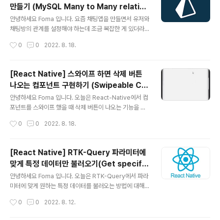
만들기 (MySQL Many to Many relation
er:Int] = ["R":0,"T":0,"C":0,"F":0,"J":0,"M":0,"A":
글 내용
ship using Prisma)
0,"N":0] 2. survey를 순회하며 choice의 값에 맞게 첫
안녕하세요 Foma 입니다. 요즘 채팅앱을 만들면서 유저와
번째 또는 두 번째 캐릭터에 값을 더해준다. 만약 choices
채팅방의 관계를 설정해야 하는데 조금 복잡한 게 있더라
의 i번째 값이 4보다 작다면 첫 번째 글자에 4에서 해당..
구요. 간단하게 설명하면 채팅앱을 만드는데 User는 여러
작성시간
0
0
2022. 8. 18.
채팅방을 가져야 하고, 채팅방은 여러 유저를 가지고 있는
다대다 관계를 만들고 싶었는데요. 공식 문서를 기반으로
해당 모델과 관계를 정리해 보도록 하겠습니다. 바로 시작
[React Native] 스와이프 하면 삭제 버튼
할게요~ Model User 유저 모델은 아래와 같이 만들어
나오는 컴포넌트 구현하기 (Swipeable Co
줍니다. model User { id String @id @default(uuid
글 내용
mponent with delete button)
()) name String @unique profileImage String cre
안녕하세요 Foma 입니다. 오늘은 React-Native에서 컴
atedAt DateTime @default(now()) updatedAt Da
포넌트를 스와이프 했을 때 삭제 버튼이 나오는 기능을 정
teTime @updatedAt } ChatRoom 채팅방 모델은 아..
리해 보려고 합니다. 바로 시작할게요~ Preview Install
작성시간
0
0
2022. 8. 18.
npm install --save react-native-gesture-handle
r Screen.tsx import {Swipeable, GestureHandle
rRootView} from 'react-native-gesture-handle
[React Native] RTK-Query 파라미터에
r'; 오른쪽에 들어갈 Delete 버튼을 만들어 줍니다. drag
맞게 특정 데이터만 불러오기(Get specific
X를 받아와 애니메이션을 적용하고, id에 List의 index를
글 내용
data by parameter using RTK-quer
받아와 버튼을 눌렀을 때 해당 index를 출력해 보겠습니
안녕하세요 Foma 입니다. 오늘은 RTK-Query에서 파라
y)
다. const renderRightActions = (dragX, index) =>
미터에 맞게 원하는 특정 데이터를 불러오는 방법에 대해
{ co..
알아보려고 합니다. 많은 삽질을 하고 결국 해결법을 알아
작성시간
0
0
2022. 8. 12.
내게 되어 글로 정리하려고 합니다. 바로 시작할게요~ 1.
첫 번째 시도 우선 제가 하려 했던건 유저를 이름으로 조회