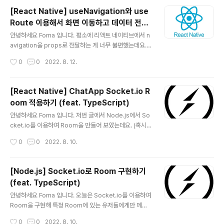
해서 데이터를 가져오는 것이었는데요. 아래와 같이 쿼리
[React Native] useNavigation와 use
를 통해서 엔드포인트를 만들었습니다. export const us
Route 이용해서 화면 이동하고 데이터 전달
erAPISlice = createApi({ reducerPath: 'userAPI',
글 내용
하기 (Move and Pass data between t
baseQuery: fetchBaseQuery({baseUrl: 'http://19
안녕하세요 Foma 입니다. 평소에 리액트 네이티브에서 n
wo screens using Hooks)
2.168.111.34:3001/api'}), endpoints: builder => ({
avigation을 props로 전달하는 게 너무 불편했는데요.
... getUserByName: builde..
오늘은 React-Native에서 navigation을 props로 전
작성시간
0
0
2022. 8. 12.
달하는 것이 아닌, useNavigation과 useRoute를 만들
어 줘서 화면을 이동과 함께 데이터를 전달하고 받아보도
록 하겠습니다. 바로 시작할게요~ Install npm install @
[React Native] ChatApp Socket.io R
react-navigation/native npm install @react-navi
oom 적용하기 (feat. TypeScript)
gation/native-stack npm install @react-navigati
글 내용
on/stack npm install react-native-safe-area-co
안녕하세요 Foma 입니다. 저번 글에서 Node.js에서 So
ntext Navigation Navigation/index.ts 기존 Pro..
cket.io를 이용하여 Room을 만들어 보았는데요. (혹시
안보신 분들은 여기 에서 확인해 주세요!) 오늘은 백엔드 서
작성시간
0
0
2022. 8. 10.
버에서 온 데이터를 프론트에 적용해 보는 과정을 정리해
보려고 합니다. 바로 시작할게요~ Preview Install npm
install @react-navigation/native npm install @re
[Node.js] Socket.io로 Room 구현하기
act-navigation/native-stack npm install react-na
(feat. TypeScript)
tive-screens npm install react-native-safe-area
글 내용
-context npm install socket.io-client ScreenEnu
안녕하세요 Foma 입니다. 오늘은 Socket.io를 이용하여
ms 스크린 종류를 Enum으로 만들어 놓습니다. export
Room을 구현해 특정 Room에 있는 유저들에게만 메세
..
지를 보낼 수 있도록 구현해 보겠습니다. 바로 시작할게요
작성시간
0
0
2022. 8. 10.