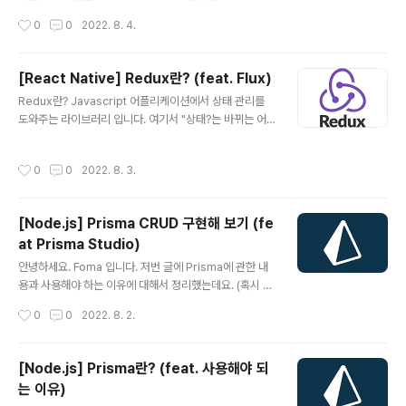
율적이므로 사용을 공식적으로 강력히 권장합니다. 그렇다
앱을 만들어 보려고 합니다. 바로 시작할게요~ (환경은 Re
작성시간
0
0
2022. 8. 4.
면 어떤 면에서 더 효율적이라는 것 일까요? 기..
act Natvie CLI, Typescript로 진행하겠습니다.) Previ
ew Install Typescript Project Init npx react-nativ
e init "프로젝트 이름" --template react-native-tem
[React Native] Redux란? (feat. Flux)
plate-typescript redux npm install redux react-r
글 내용
Redux란? Javascript 어플리케이션에서 상태 관리를
edux npm install react-redux @types/react-nati
도와주는 라이브러리 입니다. 여기서 "상태?는 바뀌는 어
ve npm install @types/react-native Counter 가장
떤 값들을 의미하는데요. 예를 들면 계산기에서 어떤 버튼
먼저 카운터 인터페이스를 만들어 줍..
들을 누르면 계산한 값이 계속해 달라지죠? 바로 계산한 값
작성시간
0
0
2022. 8. 3.
이 => 계산한 결과를 나타내는 상태인 것 입니다. Flux란?
Redux는 Facebook의 Flux 디자인 패턴에서 유래된 것
인데요. Flux는 Web 어플리케이션을 MVC 패턴으로 구
[Node.js] Prisma CRUD 구현해 보기 (fe
현할 때 발생하는 문제들을 해결하고자 만들어 졌습니다.
at Prisma Studio)
그렇다면 어떠한 문제들이 발생했을까요? 기존 MVC는 아
글 내용
래와 같이 Model과 View가 양방향으로 데이터를 주고
안녕하세요. Foma 입니다. 저번 글에 Prisma에 관한 내
받았습니다. 하지만 앱이 커지면 커질수록 Model과 Vie
용과 사용해야 하는 이유에 대해서 정리했는데요. (혹시 안
w의 양방향 소통이 늘어났고, 이것은 데이터의 변경 사항
보신 분들은 여기 에서 보시면 됩니다!) 오늘은 Prisma를
작성시간
0
0
2022. 8. 2.
을 빠르게..
이용하여 CRUD를 구현해 보도록 하겠습니다. 바로 시작
할게요~ Init Prisma 빈 폴더를 만들고 npm을 초기화 해
줍니다. npm init -y 그 다음 타입스크립트 prisma와 ts-
[Node.js] Prisma란? (feat. 사용해야 되
node, @types/node를 설치해 줍니다. npm install p
는 이유)
risma @prisma/client typescript ts-node @type
글 내용