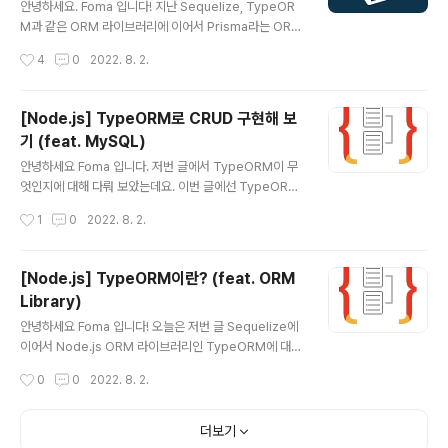
s/node --save-dev 그 다음 prisma를 아래 명령어로
안녕하세요. Foma 입니다! 지난 Sequelize, TypeOR
초기화 해줍니다. npx prisma init 아래와 같이 자동으로
M과 같은 ORM 라이브러리에 이어서 Prisma라는 ORM
prisma 폴더와 env 파일이 생성될 거에..
라이브러리에 대해 정리해 보려고 합니다. 바로 시작할게
작성시간
4
0
2022. 8. 2.
요~ (혹시 ORM에 대해 모르시는 분들이 있다면 여기 를
참고해 주세요!) Prisma란? 프리즈마 공식 홈페이지에선
아래와 같이 소개하고 있습니다. "우린 차세대 Node.js와
[Node.js] TypeORM로 CRUD 구현해 보
TypeScript ORM야" 아래와 같이 3가지를 제공합니다.
기 (feat. MySQL)
Prisma Client: Node.js와 Typescript를 위한 자동 생
글 내용
성과 안전한 타입 쿼리 빌더 Prisma Migrate: 마이그레
안녕하세요 Foma 입니다. 저번 글에서 TypeORM이 무
이션 시스템 Prisma Studio: 데이터 베이스의 데이터를
엇인지에 대해 다뤄 보았는데요. 이번 글에선 TypeORM
보고 편집할 수 있는 GUI 편집기 Prisma Client는 RES
으로 생성, 조회, 삭제, 수정을 다뤄보는 법에 대해서 작성
작성시간
1
0
2022. 8. 2.
T API,..
해 보려고 합니다. 바로 시작할게요~ Init TypeORM 우
선 typeORM을 사용하기 위해선 생성할 프로젝트 폴더에
typeorm 모듈을 설치해 주셔야 합니다. npm install ty
[Node.js] TypeORM이란? (feat. ORM
peorm -g 아래와 같이 typeorm 프로젝트를 생성해 줍
Library)
니다. typeorm init --name 프로젝트 이름 --databas
글 내용
e 사용할 데이터베이스 그러면 아래와 같이 해당 경로에
안녕하세요 Foma 입니다! 오늘은 저번 글 Sequelize에
프로젝트가 생성된 것을 볼 수 있을거에요. 해당 프로젝트
이어서 Node.js ORM 라이브러리인 TypeORM에 대해
를 VSCode로 켜보면 아래와 같이 몇 가지 폴더와 파일이
서 다뤄보려고 합니다. 평소에 Typescript로 개발하는 것
작성시간
0
0
2022. 8. 2.
미리 생성되어 있는 것을 볼 수 있습니..
을 선호하기 때문에 "Sequelize를 Typescript로 개발
할 수 있나?" 하고 찾아봤더니 Typescript 기반으론 Ty
peORM 라이브러리를 많이 사용하는 것 같더라구요. (물
더보기
론 Sequlize도 Typescript를 지원합니다. 여기 에서 확