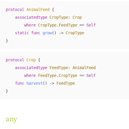
protocol
AnimalFeed
{

associatedtype
CropType
: 
Crop
where
CropType
.
FeedType
==
Self
static
func
grow
()
 -> 
CropType
}
protocol
Crop
{

associatedtype
FeedType
: 
AnimalFeed
where
FeedType
.
CropType
==
Self
func
harvest
()
 -> 
FeedType
}
any