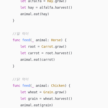
let
 alfalfa 
=
Hay
.grow()

let
 hay 
=
 alfalfa.harvest()

        animal.eat(hay)

    }

//말 먹이
func
feed
(
_
animal
: 
Horse
)
 {

let
 root 
=
Carrot
.grow()

let
 carrot 
=
 root.harvest()

        animal.eat(carrot)

    }

//닭 먹이
func
feed
(
_
animal
: 
Chicken
)
 {

let
 wheat 
=
Grain
.grow()

let
 grain 
=
 wheat.harvest()

        animal.eat(grain)
