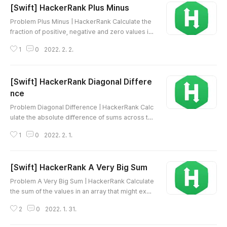
[Swift] HackerRank Plus Minus
글 내용
Problem Plus Minus | HackerRank Calculate the
fraction of positive, negative and zero values in
an array. www.hackerrank.com Source Code H
1
0
2022. 2. 2.
TML 삽입 미리보기할 수 없는 소스
[Swift] HackerRank Diagonal Differe
nce
글 내용
Problem Diagonal Difference | HackerRank Calc
ulate the absolute difference of sums across th
e two diagonals of a square matrix. www.hacker
1
0
2022. 2. 1.
rank.com Source Code HTML 삽입 미리보기할 수
없는 소스
[Swift] HackerRank A Very Big Sum
글 내용
Problem A Very Big Sum | HackerRank Calculate
the sum of the values in an array that might exce
ed the range of int values. www.hackerrank.com
2
0
2022. 1. 31.
Source Code HTML 삽입 미리보기할 수 없는 소스