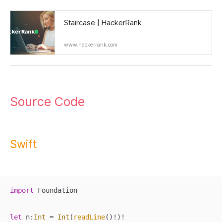
Staircase | HackerRank
www.hackerrank.com
Source Code
Swift
import
 Foundation

let
 n:
Int
=
Int
(
readLine
()
!
)
!