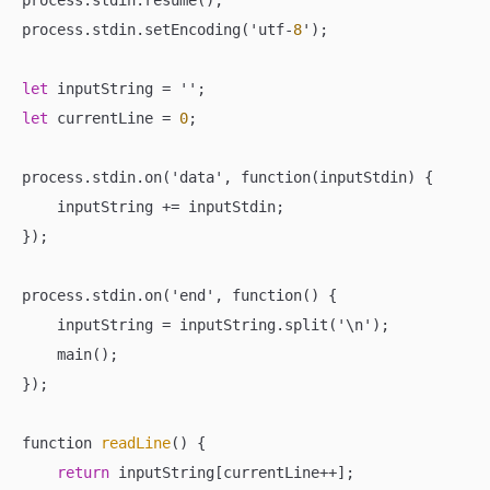
process.stdin.resume();

process.stdin.setEncoding('utf
-
8
');

let
 inputString 
=
let
 currentLine 
=
0
;

process.stdin.on('data', function(inputStdin) {

    inputString 
+=
 inputStdin;

});

process.stdin.on('end', function() {

    inputString 
=
 inputString.split('\n');

    main();

});

function 
readLine
() {

return
 inputString[currentLine
++
];
