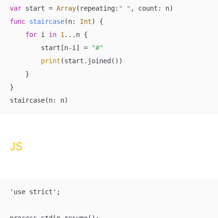
var
 start 
=
Array
(repeating:
" "
func
staircase
(
n
: 
Int
)
 {

for
 i 
in
1
...
n {

        start[n
-
i] 
=
"#"
print
(start.joined())

    }

}

staircase(n: n)
JS
'use strict';
