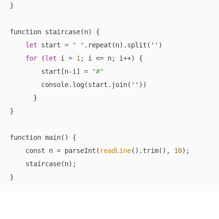
}

function staircase(n) {

let
 start 
=
" "
.repeat(n).split('')

for
 (
let
 i 
=
1
; i 
<=
 n; i
++
) {        

        start[n
-
i] 
=
"#"
        console.log(start.join(''))

      } 

}

function main() {

    const n 
=
 parseInt(
readLine
().trim(), 
10
);

    staircase(n);

}