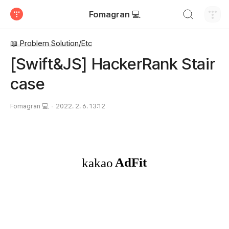
검색하기
Fomagran 💻
티스토리
📖 Problem Solution/Etc
[Swift&JS] HackerRank Stair
case
Fomagran 💻
2022. 2. 6. 13:12