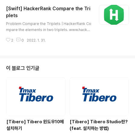
[Swift] HackerRank Compare the Tri
plets
글 내용
Problem Compare the Triplets | HackerRank Co
mpare the elements in two triplets. www.hacker
rank.com Source Code HTML 삽입 미리보기할 수
2
0
2022. 1. 31.
없는 소스
이 블로그 인기글
[Tibero] Tibero 윈도우10에
[Tibero] Tibero Studio란?
설치하기
(feat. 설치하는 방법)