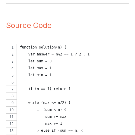
Source Code
function solution(n) {
    var answer = n%2 == 1 ? 2 : 1
    let sum = 0
    let max = 1
    let min = 1
    if (n == 1) return 1
    while (max <= n/2) {
        if (sum < n) {
            sum += max
            max += 1
        } else if (sum == n) {