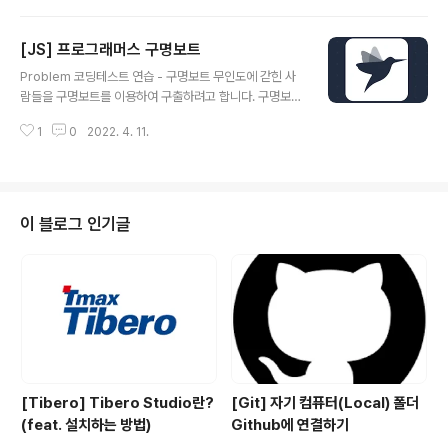
된 후 남은 programmers.co.kr Solution 1. 전의 숫자
가 어떤 것인지 저장할 변수를 만들어 준다. let past = ""
[JS] 프로그래머스 구명보트
2. 숫자를 담을 배열을 만들어 준다. let answer = [] 3.
글 내용
배열을 차례로 순회하며 같은 숫자가 아니라면 전의 숫자
Problem 코딩테스트 연습 - 구명보트 무인도에 갇힌 사
를 저장하고 answer에 담아준다. arr.forEach(a => { if
람들을 구명보트를 이용하여 구출하려고 합니다. 구명보트
(a !== past) { answer.push(a) past = a } }) 4. answ
는 작아서 한 번에 최대 2명씩 밖에 탈 수 없고, 무게 제한
er를 반환한다. return..
1
0
2022. 4. 11.
도 있습니다. 예를 들어, 사람들의 몸무게가 [70kg, 50k
g, 80kg, 5 programmers.co.kr Solution 1. 사람의
무게 순으로 정렬한다. let sorted = people.sort((a,b)
=> a-b) 2. 정렬한 무게의 시작과 끝을 지정해준다. let st
art = 0 let end = people.length - 1 3. 가장 무거운
이 블로그 인기글
사람부터 가장 가벼운 사람을 차례로 연결짓는다. 만약 가
장 무거운 사람과 가장 가벼운 사람을 연결지었는데 limit
보다 작거나 같으면 같이 보트를 탈 수 있는 경우이..
[Tibero] Tibero Studio란?
[Git] 자기 컴퓨터(Local) 폴더
(feat. 설치하는 방법)
Github에 연결하기