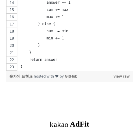
            answer += 1
            sum += max
            max += 1
        } else {
            sum -= min
            min += 1
        }
    }
    return answer
}
숫자의 표현.js
hosted with ❤ by
GitHub
view raw