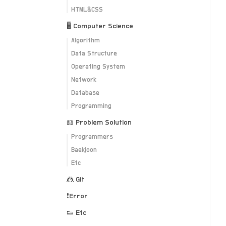
HTML&CSS
🖥 Computer Science
Algorithm
Data Structure
Operating System
Network
Database
Programming
📖 Problem Solution
Programmers
Baekjoon
Etc
🤼 Git
❗️Error
👟 Etc