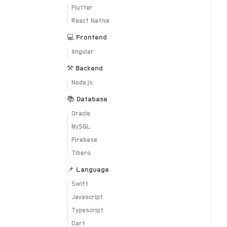
Flutter
React Native
💻 Frontend
Angular
⚒ Backend
Node.js
📚 Database
Oracle
MySQL
Firebase
Tibero
📌 Language
Swift
Javascript
Typescript
Dart