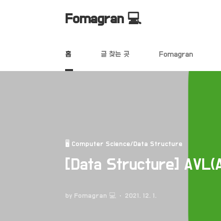
본문 바로가기
Fomagran 💻
홈
글 찾는 곳
Fomagran
🖥 Computer Science/Data Structure
[Data Structure] AVL
by Fomagran 💻
2021. 12. 1.