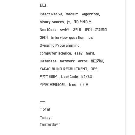
태그
React Native
Medium
Algorithm
binary search
js
데이터베이스
NeetCode
swift
2단계
1단계
문제풀이
3단계
interview question
ios
Dynamic Programming
computer science
easy
hard
Database
network
error
알고리즘
KAKAO BLIND RECRUITMENT
DFS
프로그래머스
LeetCode
KAKAO
카카오 코딩테스트
tree
카카오
Total
Today :
Yesterday :