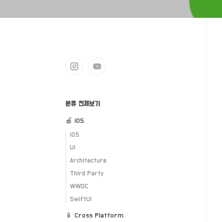
분류 전체보기
🍎 iOS
iOS
UI
Architecture
Third Party
WWDC
SwiftUI
📱 Cross Platform