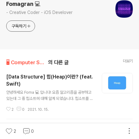
Fomagran 💻
- Creative Coder - iOS Develover
구독하기
더보기
🖥 Computer Science/Data Structure
의 다른 글
[Data Structure] 힙(Heap)이란? (feat.
Swift)
글 내용
안녕하세요 Foma 💻 입니다! 요즘 알고리즘을 공부하고
있는데 그 중 힙소트에 대해 알게 되었습니다. 힙소트를 하
려면 힙이라는 자료구조가 필요하더라구요. 그래서 힙이
2
0
2021. 10. 15.
무엇이고 어떻게 구현하는지에 대해 정리하려고 합니다!
바로 시작할게요~ 완전 이진트리(Complete Binary Tr
ee)란? ⛓ 먼저 힙에 대해 알아보기 전에 완전이진트리에
[Data Structure] 연결리스트에 대해 알아
대해서 알아보겠습니다. 이유는 힙이 완전이진트리로 되어
2
0
있기 떄문입니다. 완전 이진 트리에서, 마지막 레벨을 제외
보자(Linked List)