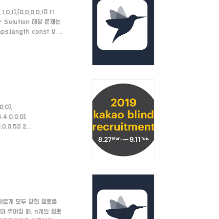
0,1],[0,0,0,0,1]] 11
s.co.kr Solution 해당 문제는
.length const M =
, -1], [0, 1], [-1,
,0],
4,4,0,0,0],
0,0,0,5]] 2
 블록들을 찾아낸다. 주어진
,1,2,3타입이 있다고 가
 올바르게 모두 닫힌 괄호를
n이 주어질 때, n개의 괄호