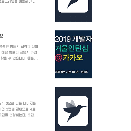
믹 프로그래밍을 이용해야 하
차근 풀어나가야 하는데요.
(),(()) 이렇게 두 개가
배정
1. 연속된 방들의 시작과 길이
때 해당 방보다 크면서 가장
찾을 수 있습니다. 예를 들
 길이는 4입니다. 고로
6이므로 6번 방에 넣으면 됩
Int..
n 1. 3으로 나눈 나머지를
이라면 3번째 값이므로 4로
 숫자를 변경하는데, 숫자가
음 숫자로 넘어가면 안되므
 숫자를 뒤집고 문자열로 변