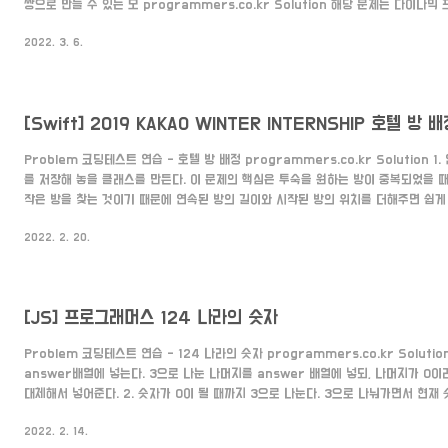
쌍으로 만들 수 있는 모 programmers.co.kr Solution 해당 문제는 다이나
는 문제입니다. 다이나믹 프로그래밍으로 괄호가 1쌍인 것부터 주어진 n쌍까지 차근 
2022. 3. 6.
직접 구해보기 괄호가 1쌍일 땐 경우의 수가 -> ()만 존재합니다. 괄호가 2쌍일 경우 -> ()
존재합니다. 괄호가 3쌍일 경우 -> ((())), (()()), (())(), ()(()),()()() 이렇게 5..
[Swift] 2019 KAKAO WINTER INTERNSHIP 호텔 방 
Problem 코딩테스트 연습 - 호텔 방 배정 programmers.co.kr Solution 
를 저장해 놓을 클래스를 만든다. 이 문제의 핵심은 투숙을 원하는 방이 중복되었을 
작은 방을 찾는 것이기 때문에 연속된 방의 길이와 시작된 방의 위치를 더해주면 쉽게 
면 10개의 방 중 2,3,4,5 가 이미 차있다면 시작된 방의 위치는 2이고 연속된 방의
2022. 2. 20.
2,3,4,5 중에 중복된 방이 있다면 2(시작된 방의 위치) + 4(연속된 방의 길이) = 
니다. class Room { var root:Int64,length:Int64 init(root:Int64,length:
[JS] 프로그래머스 124 나라의 숫자
Problem 코딩테스트 연습 - 124 나라의 숫자 programmers.co.kr Solutio
answer배열에 넣는다. 3으로 나눈 나머지를 answer 배열에 넣되, 나머지가 0
대체해서 넣어준다. 2. 숫자가 0이 될 때까지 3으로 나눈다. 3으로 나눠가면서 현재
1,2,4 이렇게 3개까지 허용되기 떄문에 0으로 나눠진 것은 3번째라는 의미여서 다
2022. 2. 14.
로 몫에 -1을 해준다. 그게 아니라면 3으로 나눠준 값으로 변경한다. 3. 배열에 있는