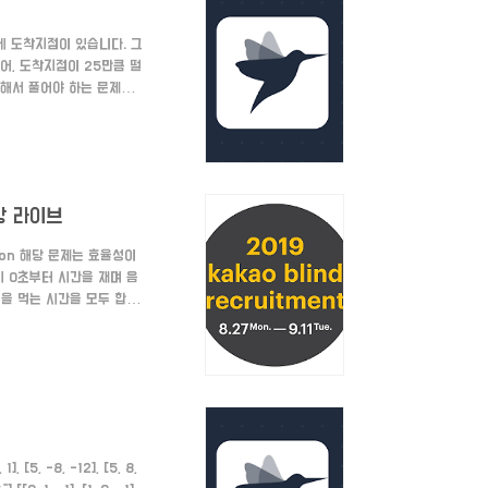
곳에 도착지점이 있습니다. 그
어, 도착지점이 25만큼 떨
이용해서 풀어야 하는 문제입
위가 딱 한 개 있을 경우
큰 값이라고 시작합니다. 바위
와있는 예제로 설명드리겠습니
먹방 라이브
tion 해당 문제는 효율성이
순히 0초부터 시간을 재며 음
식을 먹는 시간을 모두 합쳐
) $1.element} 3. 남
는 것은 현재 남은 음식 수
재 남은 ..
 [5, -8, -12], [5, 8,