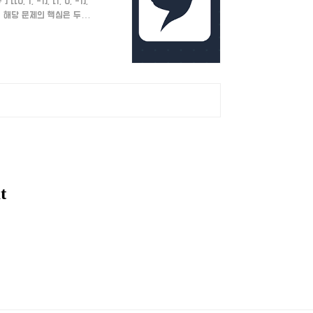
......*"] [[0, 1, -1], [1, 0, -1],
olution 해당 문제의 핵심은 두 직
x + by + c 2. d..