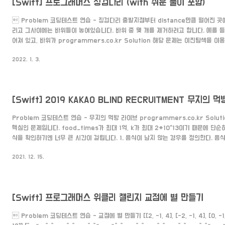
[Swift] 프로그래머스 징검다리 (with 쉬운 풀이 포함)
 Problem 코딩테스트 연습 - 징검다리 출발지점부터 distance만큼 떨어진 
리고 그사이에는 바위들이 놓여있습니다. 바위 중 몇 개를 제거하려고 합니다. 예를 들
어져 있고, 바위가 programmers.co.kr Solution 해당 문제는 이진탐색을 
니다. 다리의 길이 n이라면 최소의 거리 중 가장 큰 값은 몇 일까요? 다리의 중간에 바
2022. 1. 3.
인 다리 길이의 절반, 즉, n/2 입니다. 고로 다리의 길이의 절반이 최소값 중 가장 
를 삭제해 나가면서 이 값을 만들 수 있는지 없는지를 확인해야 합니다. 문제에 나
다. 다리의 길이: 25 바위의 ..
[Swift] 2019 KAKAO BLIND RECRUITMENT 무지의 
Problem 코딩테스트 연습 - 무지의 먹방 라이브 programmers.co.kr Solu
핵심인 문제입니다. food_times가 최대 1억, k가 최대 2*10^13이기 때문에 단
식을 확인하기엔 너무 큰 시간이 걸립니다. 1. 음식이 남지 않는 경우를 정의한다. 음
도 k보다 작거나 같으면 k시간에 남는 음식이 없습니다. if food_times.reduce(0,+
2021. 12. 15.
은 음식 수와 최소 시간을 곱하여 k에서 빼준다. 한번에 음식 수를 가장 많이 뺄 수 있
와 가장 최소값을 곱해주면 됩니다. 즉, [3,5,6,7,8,9,4,4,3,3]가 있다고 가정하면 현
[Swift] 프로그래머스 위클리 챌린지 교점에 별 만들기
 Problem 코딩테스트 연습 - 교점에 별 만들기 [[2, -1, 4], [-2, -1, 4], [0, -1, 1],