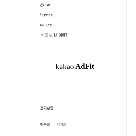
🤼 Git
❗️Error
👟 Etc
👨🏻‍💻 내 이야기
공지사항
최근글
인기글