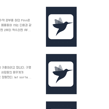
수학 공부를 하던 Finn은
 예를들어 15는 다음과 같
수라면 2부터 짝수라면 1부터
인 경우엔 절반과 그 절반의
리고 합을 저장할 sum,
swer = n%2 == 1 ?
여 구출하려고 합니다. 구명
어, 사람들의 몸무게가
로 정렬한다. let sorted
 = 0 let end =
는다. 만약 가장 무거운 사람
 경우이..