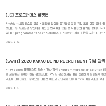
경해 반환한다. 배열에 쌓인 숫자는 거꾸로 저장되어 있는 것이므로 revese() 메서
답을 문자열로 반..
[JS] 프로그래머스 폰켓몬
Problem 코딩테스트 연습 - 폰켓몬 당신은 폰켓몬을 잡기 위한 오랜 여행 끝에, 
습니다. 홍 박사님은 당신에게 자신의 연구실에 있는 총 N 마리의 폰켓몬 중에서 N/
습니다. programmers.co.kr Solution 1. nums의 길이의 반을 구한다. let ha
2. Set에 nums에 있는 번호를 넣는다. let set = new Set() for (let i = 0; i < 
2022. 2. 6.
set.add(nums[i]) } 3. Set의 사이즈와 nums의 길이의 반과 비교해 더 작은 것
Math.min(set.size,half) Source Code fun..
[Swift] 2020 KAKAO BLIND RECRUITMENT 가사 검색
 Problem 코딩테스트 연습 - 가사 검색 programmers.co.kr Solution
를 사용해서 풀어야 하는 문제입니다. (Trie 관련해서는 따로 정리해서 올리도록 하겠습니
구조를 만들어준다. 정석으로 만든건 아니고 간단하게 단어를 Trie 자료구조에 맞게 삽
와 글자의 자식이 몇 개 있는지 세어주는 getCount 메서드를 구현했습니다. class N
2022. 1. 3.
value:String var count:Int = 0 var children:[String:Node] = [:] init(va
self.value = value } func append(_ value:String) { se..