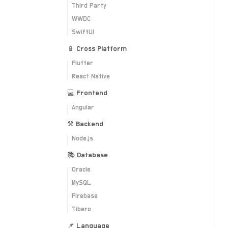
Third Party
WWDC
SwiftUI
📱 Cross Platform
Flutter
React Native
💻 Frontend
Angular
⚒ Backend
Node.js
📚 Database
Oracle
MySQL
Firebase
Tibero
📌 Language