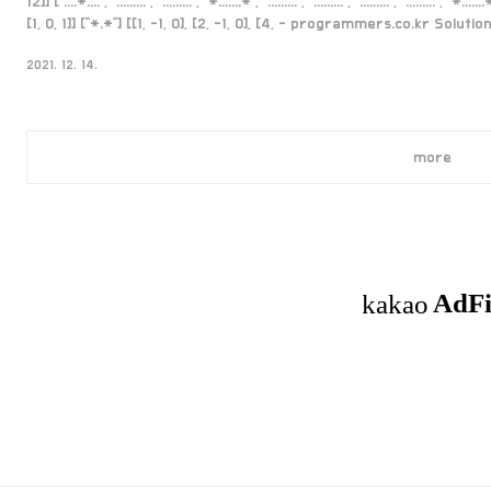
12]] ["....*....", ".........", ".........", "*.......*", ".........", ".........", ".........", ".........", "*.
[1, 0, 1]] ["*.*"] [[1, -1, 0], [2, -1, 0], [4, - programmers.co.kr S
선(방정식)의 교점을 찾는 방법을 아는 것입니다. 아래 두 직선이 있다고 가정하겠습니다. 1. a
2021. 12. 14.
more