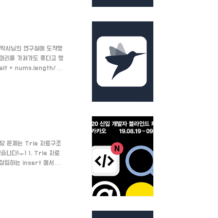
드를 이용해 뒤집어 주고, 정
홍 박사님의 연구실에 도착했
2마리를 가져가도 좋다고 했
lf = nums.length/2
nums.length; i++) {
을 반환한다. return
 해당 문제는 Trie 자료구조
다!ㅜ) 1. Trie 자료
입하는 insert 메서드
ode { var
lue:String) {