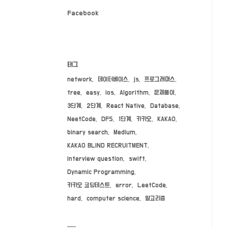
Facebook
태그
network
데이터베이스
js
프로그래머스
tree
easy
ios
Algorithm
문제풀이
3단계
2단계
React Native
Database
NeetCode
DFS
1단계
카카오
KAKAO
binary search
Medium
KAKAO BLIND RECRUITMENT
interview question
swift
Dynamic Programming
카카오 코딩테스트
error
LeetCode
hard
computer science
알고리즘