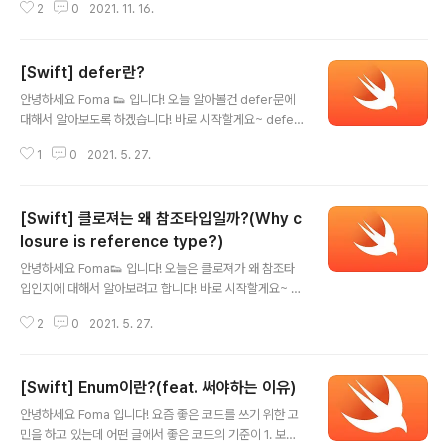
2
0
2021. 11. 16.
한다는 것을 알고 글을 정리하게 되었습니다. 바로 시작할
게요~ Subscript Swift 공식 문서에는 아래와 같이 정의
되어 있습니다! 클래스, 구조체 그리고 열거형에서 스크립
[Swift] defer란?
트를 정의해 사용할 수 있습니다. 서브스크립트란 콜렉션,
글 내용
리스트, 시퀀스 등 집합의 특정 멤버 엘리먼트에 간단하게
안녕하세요 Foma 👟 입니다! 오늘 알아볼건 defer문에
접근할 수 있는 문법입니다. 서브스크립트를 이용하면 추
대해서 알아보도록 하겠습니다! 바로 시작할게요~ defer
가적인 메소드 없이 특정 값을 할당(assign)하거나 가져
란? 코드 블록이 끝나기 전에 실행되는 코드입니다. 예시를
올 수(retrieve) 있습니다. 예를들면, 배열(Array) 인스턴
1
0
2021. 5. 27.
통해서 간단히 알아보겠습니다. iOS개발을 하고 있는 사람
스의 특정 엘리먼트는 someArray[index] 문법..
이 코딩이 끝난 후에 반드시 커밋을 하려고 하는 상황입니
다. 아래 코드를 보면 defer문을 가장 먼저 실행했음에도
[Swift] 클로져는 왜 참조타입일까?(Why c
가장 마지막에 "커밋하기"가 출력되는 것을 볼 수 있습니
다. func 코딩하기() { defer { print("커밋하기") } print
losure is reference type?)
글 내용
("컴터켜기") print("Xcode 켜기") print("코드 작성") p
안녕하세요 Foma👟 입니다! 오늘은 클로져가 왜 참조타
rint("코딩 끝") } 코딩하기() //컴터켜기 //Xcode 켜기 //
입인지에 대해서 알아보려고 합니다! 바로 시작할게요~ 클
코드 작성 //코딩 끝 //커밋하기 만약 defer문이 한 블록에
로져란? 클로져는 이름이 정해져있지 않은 함수 즉, 익명함
여러개..
2
0
2021. 5. 27.
수입니다! (엄밀히 말하면 모든 함수를 뜻하기도 합니다.)
일급 객체로써 역할을 하므로 인자로 보낼 수도 있고 반환
값을 전달하거나 저장할 수도 있습니다. 보통 함수는 아래
[Swift] Enum이란?(feat. 써야하는 이유)
와 같이 작성되어 있죠? func hello() -> String { return
글 내용
"hello" } 클로져는 아래와 같이 함수명이 없이 함수와 같
안녕하세요 Foma 입니다! 요즘 좋은 코드를 쓰기 위한 고
은 역할을 할 수 있습니다. let hello:(()->String) = { ret
민을 하고 있는데 어떤 글에서 좋은 코드의 기준이 1. 보기