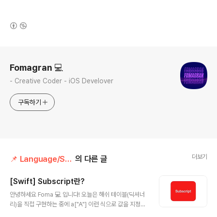
(새창열림)
로그 정보
Fomagran 💻
- Creative Coder - iOS Develover
구독하기
더보기
📌 Language/Swift
의 다른 글
[Swift] Subscript란?
글 내용
안녕하세요 Foma 💻 입니다! 오늘은 해쉬 테이블(딕셔너
리)을 직접 구현하는 중에 a["A"] 이런 식으로 값을 지정하
고 값을 꺼내오는지 찾아보던 중에 subscript를 활용해야