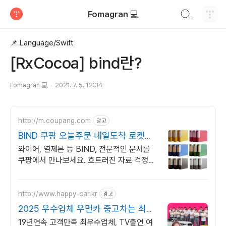
검색하기
Fomagran 💻
티스토리
📌 Language/Swift
[RxCocoa] bind란?
Fomagran 💻
2021. 7. 5. 12:34
http://m.coupang.com
광고
BIND 쿠팡 오늘주문 내일도착 로켓배
송
와이어, 열제본 등 BIND, 전문적인 문서를
쿠팡에서 만나보세요. 흐트러진 자료 걱정
끝! 와우회원 30일 무료반품으로 제본기를
경험하세요.
http://www.happy-car.kr
광고
2025 우수업체 우먼카 중고차는 최우
수모범업체에서!
19년연속 고객만족 최우수업체, TV출연 여