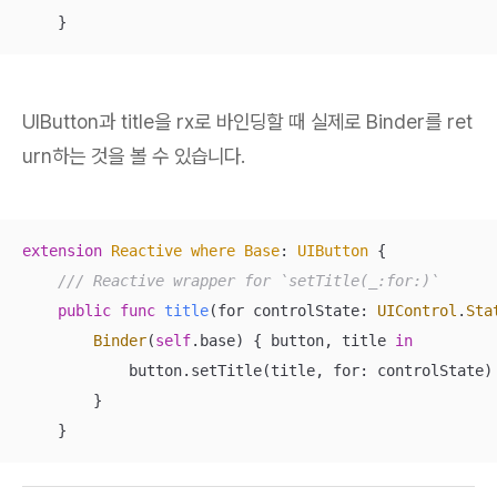
    }
UIButton과 title을 rx로 바인딩할 때 실제로 Binder를 ret
urn하는 것을 볼 수 있습니다.
extension
Reactive
where
Base
: 
UIButton
{

/// Reactive wrapper for `setTitle(_:for:)`
public
func
title
(
for
controlState
: 
UIControl
.
Sta
Binder
(
self
.base) { button, title 
in
            button.setTitle(title, for: controlState)

        }

    }