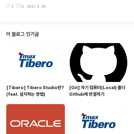
urn "hello"} 클로져에 대한 글이 아니므로 간단하게만 설
쉬운 깔끔한 코드 2. 효율적인 코드 라고 하더라구요. 열거
명하고 넘어갈게요~ 참조 타입이란? 참조 타입은 객체의
3
0
2021. 4. 28.
형은 미리 자주 쓰일 키워드를 열거해놓는 것인데 이것은
주소를 메모리에 저장해서 사..
깔끔한 코드를 작성하는데 큰 도움을 주더라구요. 그래서
오늘은 Enum으로 어떻게 코드를 깔끔하게 정리하는지 더
구체적으로 정리해보려고 합니다! 바로 시작할게요~ Enu
m이란? "컴퓨터 프로그래밍에서 열거형은 요소, 멤버라
이 블로그 인기글
불리는 명명된 값의 집합을 이루는 자료형이다. 열거자 이
름들은 일반적으로 해당 언어의 상수 역할을 하는 식별자
이다." - 위키 백과 - 간단히 말하면 상수 역할을 값들을 보
기 쉽게 나열해놓는 것입니다. Enum을 쓰면 뭐가 좋은데?
🤨 1. 코드가 보기 쉽..
[Tibero] Tibero Studio란?
[Git] 자기 컴퓨터(Local) 폴더
(feat. 설치하는 방법)
Github에 연결하기