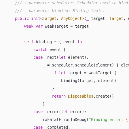
/// - parameter scheduler: Scheduler used to bind
/// - parameter binding: Binding logic.
public
init
<
Target
: 
AnyObject
>(
_
target
: 
Target
, 
weak
var
 weakTarget 
=
 target

self
.binding 
=
 { event 
in
switch
 event {

case
 .next(
let
 element):

_
=
 scheduler.schedule(element) { ele
if
let
 target 
=
 weakTarget {

                        binding(target, element)

                    }

return
Disposables
.create()

                }

case
 .error(
let
 error):

                rxFatalErrorInDebug(
"Binding error: 
\
case
 .completed:
