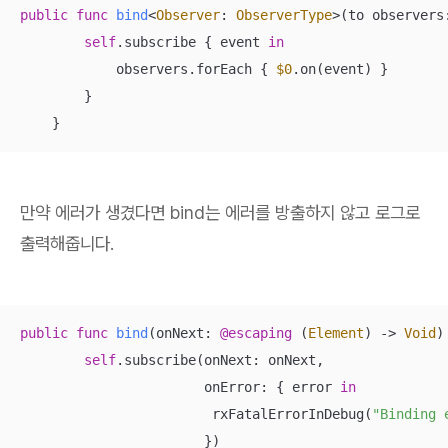
public
func
bind
<
Observer
: 
ObserverType
>(
to
observers
self
.subscribe { event 
in
            observers.forEach { 
$0
.on(event) }

        }

    }
만약 에러가 생겼다면 bind는 에러를 방출하지 않고 로그로
출력해줍니다.
public
func
bind
(
onNext
: 
@escaping
 (
Element
) -> 
Void
)
self
.subscribe(onNext: onNext,

                       onError: { error 
in
                        rxFatalErrorInDebug(
"Binding 
                       })
