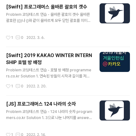
rogrammers.co.kr Solution 1. 먼저 검은 블록을 떨어
[Swift] 프로그래머스 올바른 괄호의 갯수
뜨려 삭제가 가능한 블록들을 찾아낸다. 주어진 블록은 차
글 내용
Problem 코딩테스트 연습 - 올바른 괄호의 갯수 올바른
례대로 1번 블록의 0,1,2,3 타입, 2번 블록의 0,1,2,3 타입
괄호란 (())나 ()와 같이 올바르게 모두 닫힌 괄호를 의미합
, 3번 블록의 0,1,2,3타입이 있다고 가정할 때 검은 블..
니다. )(나 ())() 와 같은 괄호는 올바르지 않은 괄호가 됩니
다. 괄호 쌍의 개수 n이 주어질 때, n개의 괄호 쌍으로 만들
작성시간
1
0
2022. 3. 6.
수 있는 모 programmers.co.kr Solution 해당 문제는
다이나믹 프로그래밍을 이용해야 하는 문제입니다. 다이나
믹 프로그래밍으로 괄호가 1쌍인 것부터 주어진 n쌍까지
[Swift] 2019 KAKAO WINTER INTERN
차근 차근 풀어나가야 하는데요. 직접 구해보기 괄호가 1쌍
SHIP 호텔 방 배정
일 땐 경우의 수가 -> ()만 존재합니다. 괄호가 2쌍일 경우
글 내용
-> ()(),(()) 이렇게 두 개가 존재합니다. 괄호가 3쌍일 경우
Problem 코딩테스트 연습 - 호텔 방 배정 programme
-> ((())), (()()), (())(), ()(()),()()() 이렇게 5..
rs.co.kr Solution 1. 연속된 방들의 시작과 길이를 저장
해 놓을 클래스를 만든다. 이 문제의 핵심은 투숙을 원하는
작성시간
1
0
2022. 2. 20.
방이 중복되었을 때 해당 방보다 크면서 가장 작은 방을 찾
는 것이기 때문에 연속된 방의 길이와 시작된 방의 위치를
더해주면 쉽게 찾을 수 있습니다. 예를 들면 10개의 방 중
[JS] 프로그래머스 124 나라의 숫자
2,3,4,5 가 이미 차있다면 시작된 방의 위치는 2이고 연속
글 내용
Problem 코딩테스트 연습 - 124 나라의 숫자 program
된 방의 길이는 4입니다. 고로 2,3,4,5 중에 중복된 방이
mers.co.kr Solution 1. 3으로 나눈 나머지를 answer
있다면 2(시작된 방의 위치) + 4(연속된 방의 길이) = 6이
배열에 넣는다. 3으로 나눈 나머지를 answer 배열에 넣
므로 6번 방에 넣으면 됩니다. class Room { var root:I
되, 나머지가 0이라면 3번째 값이므로 4로 대체해서 넣어
nt64,length:Int64 init(root:Int64,length:Int..
작성시간
1
0
2022. 2. 14.
준다. 2. 숫자가 0이 될 때까지 3으로 나눈다. 3으로 나눠