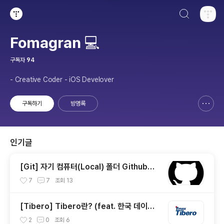
검색하기
티스토리
Fomagran 💻
구독자
94
- Creative Coder - iOS Develover
구독하기
방명록
신고하기 레이어
열기
인기글
[Git] 자기 컴퓨터(Local) 폴더 Github에
연결하기
7
7
조회
13
[Tibero] Tibero란? (feat. 한국 데이터
베이스)
2
0
조회
6