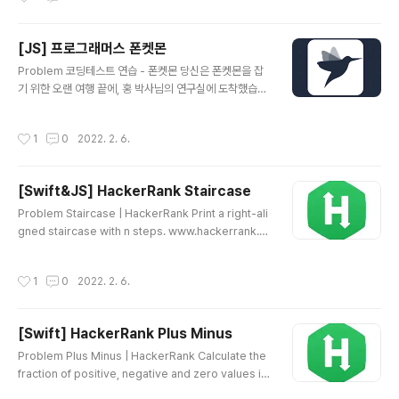
가면서 현재 숫자를 변경하는데, 숫자가 1,2,4 이렇게 3개
까지 허용되기 떄문에 0으로 나눠진 것은 3번째라는 의미
[JS] 프로그래머스 폰켓몬
여서 다음 숫자로 넘어가면 안되므로 몫에 -1을 해준다. 그
글 내용
게 아니라면 3으로 나눠준 값으로 변경한다. 3. 배열에 있
Problem 코딩테스트 연습 - 폰켓몬 당신은 폰켓몬을 잡
는 숫자를 뒤집고 문자열로 변경해 반환한다. 배열에 쌓인
기 위한 오랜 여행 끝에, 홍 박사님의 연구실에 도착했습니
숫자는 거꾸로 저장되어 있는 것이므로 revese() 메서드
다. 홍 박사님은 당신에게 자신의 연구실에 있는 총 N 마리
를 이용해 뒤집어 주고, 정답을 문자열로 반..
의 폰켓몬 중에서 N/2마리를 가져가도 좋다고 했습니다. p
작성시간
1
0
2022. 2. 6.
rogrammers.co.kr Solution 1. nums의 길이의 반을
구한다. let half = nums.length/2 2. Set에 nums에 있
는 번호를 넣는다. let set = new Set() for (let i = 0; i
[Swift&JS] HackerRank Staircase
< nums.length; i++) { set.add(nums[i]) } 3. Set의
글 내용
사이즈와 nums의 길이의 반과 비교해 더 작은 것을 반환
Problem Staircase | HackerRank Print a right-ali
한다. return Math.min(set.size,half) Source Code
gned staircase with n steps. www.hackerrank.c
fun..
om Source Code Swift import Foundation let n:In
t = Int(readLine()!)! var start = Array(repeating:"
작성시간
1
0
2022. 2. 6.
", count: n) func staircase(n: Int) { for i in 1...n { sta
rt[n-i] = "#" print(start.joined()) } } staircase(n: n)
JS 'use strict'; process.stdin.resume(); process.
[Swift] HackerRank Plus Minus
stdin.setEncoding('utf-8'); let inputString..
글 내용
Problem Plus Minus | HackerRank Calculate the
fraction of positive, negative and zero values in
an array. www.hackerrank.com Source Code H