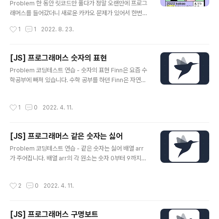
start: 슬라이딩 윈도우에서 시작 지점을 가르킬 변수 var
Problem 한 동안 릿코드만 풀다가 정말 오랜만에 프로그
cumulativeSum: [Int] = [0] let q1Length: Int = que
래머스를 들어갔더니 새로운 카카오 문제가 있어서 한번
ue1.count let q2Length: I..
풀어봤다. 프로그래머스 코드 중심의 개발자 채용. 스택 기
작성시간
1
1
2022. 8. 23.
반의 포지션 매칭. 프로그래머스의 개발자 맞춤형 프로필
을 등록하고, 나와 기술 궁합이 잘 맞는 기업들을 매칭 받으
세요. programmers.co.kr Solution 1. 주어진 성격 알
[JS] 프로그래머스 숫자의 표현
파벳을 딕셔너리로 만들어 준다. var charDic: [Charact
글 내용
Problem 코딩테스트 연습 - 숫자의 표현 Finn은 요즘 수
er:Int] = ["R":0,"T":0,"C":0,"F":0,"J":0,"M":0,"A":
학공부에 빠져 있습니다. 수학 공부를 하던 Finn은 자연수
0,"N":0] 2. survey를 순회하며 choice의 값에 맞게 첫
n을 연속한 자연수들로 표현 하는 방법이 여러개라는 사실
번째 또는 두 번째 캐릭터에 값을 더해준다. 만약 choices
을 알게 되었습니다. 예를들어 15는 다음과 같이 4가지로
의 i번째 값이 4보다 작다면 첫 번째 글자에 4에서 해당..
작성시간
1
0
2022. 4. 11.
표현 할 programmers.co.kr Solution 1. 초기 값 설정
n이 홀수라면 2부터 짝수라면 1부터 시작합니다. 이유는
자기 자신인 숫자는 무조건 포함되기 때문에 1을 더해주고,
[JS] 프로그래머스 같은 숫자는 싫어
홀수인 경우엔 절반과 그 절반의 +1을 더했을 때가 반드시
글 내용
연속적인 숫자이기 때문에 1을 더해줘 2부터 시작합니다.
Problem 코딩테스트 연습 - 같은 숫자는 싫어 배열 arr
그리고 합을 저장할 sum, 가장 작은 값을 저장할 min, 가
가 주어집니다. 배열 arr의 각 원소는 숫자 0부터 9까지로
장 큰 값을 저장할 max를 1부터 선언해 줍니다. var ans
이루어져 있습니다. 이때, 배열 arr에서 연속적으로 나타나
wer = n%2 == 1 ? 2 :..
는 숫자는 하나만 남기고 전부 제거하려고 합니다. 단, 제거
작성시간
2
0
2022. 4. 11.
된 후 남은 programmers.co.kr Solution 1. 전의 숫자
가 어떤 것인지 저장할 변수를 만들어 준다. let past = ""
2. 숫자를 담을 배열을 만들어 준다. let answer = [] 3.
[JS] 프로그래머스 구명보트
배열을 차례로 순회하며 같은 숫자가 아니라면 전의 숫자