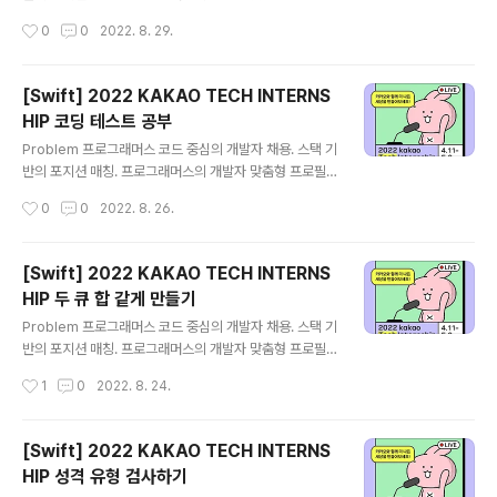
을 등록하고, 나와 기술 궁합이 잘 맞는 기업들을 매칭 받으
작성시간
0
0
2022. 8. 29.
세요. programmers.co.kr Solution 해당 문제는 BFS
혹은 다익스트라를 이용하여 풀어야 하는 문제입니다. 1.
현재 경로의 최대 intensity와 현재 지점의 정보를 갖는 N
[Swift] 2022 KAKAO TECH INTERNS
ode를 만들어 준다. struct Node { let current: Int let
HIP 코딩 테스트 공부
maxIntensity: Int } 2. 필요한 변수들을 세팅해 준다. an
글 내용
swer: 가장 적은 intensity의 산봉우리와 값을 저장할 변
Problem 프로그래머스 코드 중심의 개발자 채용. 스택 기
수 connection: path의 연결된 정보를 저장할 변수 sum
반의 포지션 매칭. 프로그래머스의 개발자 맞춤형 프로필
mitDic: 산봉우리를 저장할 딕셔너리 gat..
을 등록하고, 나와 기술 궁합이 잘 맞는 기업들을 매칭 받으
작성시간
0
0
2022. 8. 26.
세요. programmers.co.kr Solution 해당 문제는 다이
나믹 프로그래밍으로 풀어야 하는 문제이다. 1. 알고력과
코딩력의 최대치를 구해준다. 문제를 모두 풀 수 있다는 것
[Swift] 2022 KAKAO TECH INTERNS
은 알고력과 코딩력의 최대치를 얻는 다는 것이므로 미리
HIP 두 큐 합 같게 만들기
구해준다. var maxAlp: Int = alp var maxCop: Int =
글 내용
cop problems.forEach { maxAlp = max(maxAl
Problem 프로그래머스 코드 중심의 개발자 채용. 스택 기
p,$0[0]) maxCop = max(maxCop,$0[1]) } 2. dp
반의 포지션 매칭. 프로그래머스의 개발자 맞춤형 프로필
배열을 알고력 + 1 , 코딩력 + 1개의 이중 배열을 만들어 ..
을 등록하고, 나와 기술 궁합이 잘 맞는 기업들을 매칭 받으
작성시간
1
0
2022. 8. 24.
세요. programmers.co.kr Solution 나는 이번 문제를
슬라이딩 윈도우(Sliding-Window)를 이용해서 풀었다.
1. 필요한 변수를 세팅한다. cumulativeSum: 누적합을
[Swift] 2022 KAKAO TECH INTERNS
담을 배열 q1Length: queue1의 길이 q2Length: que
HIP 성격 유형 검사하기
ue2의 길이 answer: 가장 적은 작업 횟수를 기록할 변수
글 내용