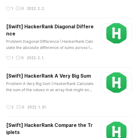
TML 삽입 미리보기할 수 없는 소스
작성시간
1
0
2022. 2. 2.
[Swift] HackerRank Diagonal Differe
nce
글 내용
Problem Diagonal Difference | HackerRank Calc
ulate the absolute difference of sums across th
e two diagonals of a square matrix. www.hacker
작성시간
1
0
2022. 2. 1.
rank.com Source Code HTML 삽입 미리보기할 수
없는 소스
[Swift] HackerRank A Very Big Sum
글 내용
Problem A Very Big Sum | HackerRank Calculate
the sum of the values in an array that might exce
ed the range of int values. www.hackerrank.com
Source Code HTML 삽입 미리보기할 수 없는 소스
작성시간
2
0
2022. 1. 31.
[Swift] HackerRank Compare the Tr
iplets
글 내용