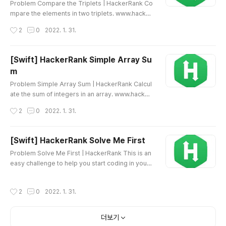
Problem Compare the Triplets | HackerRank Co
mpare the elements in two triplets. www.hacker
rank.com Source Code HTML 삽입 미리보기할 수
작성시간
2
0
2022. 1. 31.
없는 소스
[Swift] HackerRank Simple Array Su
m
글 내용
Problem Simple Array Sum | HackerRank Calcul
ate the sum of integers in an array. www.hacker
rank.com Source Code HTML 삽입 미리보기할 수
작성시간
2
0
2022. 1. 31.
없는 소스
[Swift] HackerRank Solve Me First
글 내용
Problem Solve Me First | HackerRank This is an
easy challenge to help you start coding in your f
avorite languages! www.hackerrank.com Sourc
e Code HTML 삽입 미리보기할 수 없는 소스
작성시간
2
0
2022. 1. 31.
더보기