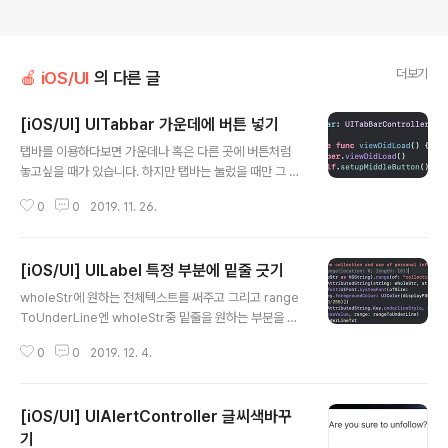
더보기
🍎 iOS/UI
의 다른 글
[iOS/UI] UITabbar 가운데에 버튼 넣기
글 내용
탭바를 이용하다보면 가운데나 혹은 다른 곳에 버튼처럼
놓고싶을 때가 있습니다. 하지만 탭바는 눌렀을 때만 그 안
에 색상을 변경할 수 있어서 버튼을 따로 추가해줘야하는
0
0
2019. 11. 26.
데요 이것을 할 수 있는 방법을 소개해드리겠습니다! 첫번
째로 UITabbarController를 행성해줍니다. 그리고 set
upMiddleButton이라는 함수를 만들어 그 안에 menuB
[iOS/UI] UILabel 특정 부분에 밑줄 긋기
utton을 하나 만들어줍니다. 그 뒤 배경색을(backgroun
글 내용
dColor) 정하고 원하는 이미지(setImage)를 넣어줍니
wholeStr에 원하는 전체텍스트를 써주고 그리고 range
다. 이미지를 어떤 형식으로 채워넣을 것인지도 설정해줍
ToUnderLine엔 wholeStr중 밑줄을 원하는 부분을 적
니다.(contentMode) 그리고 버튼을 누를 수 있게 addT
었다다 (range(of:) 이곳에) let rangeToUnderLine =
arget을 설정해주고 셀렉터 안에 menuButtonAction
0
0
2019. 12. 4.
NSRange(location: 0, length: 10))
함수를 넣어줍니다. 그 뒤에 코드는 휴대폰마다 화..
[iOS/UI] UIAlertController 글씨색바꾸
기