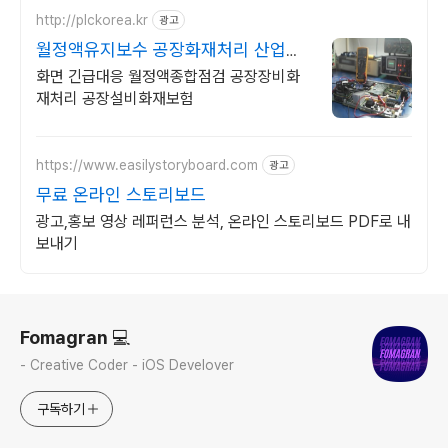
http://plckorea.kr
광고
월정액유지보수 공장화재처리 산업자
동화 장비판매수리보수
화면 긴급대응 월정액종합점검 공장장비화
재처리 공장설비화재보험
https://www.easilystoryboard.com
광고
무료 온라인 스토리보드
광고,홍보 영상 레퍼런스 분석, 온라인 스토리보드 PDF로 내
보내기
로그 정보
Fomagran 💻
- Creative Coder - iOS Develover
구독하기