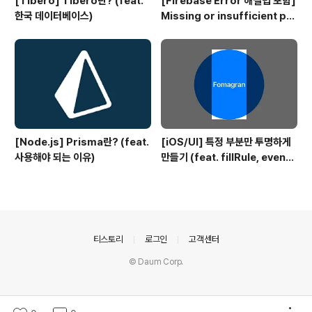
[Tibero] Tibero란? (feat.
[Firebase Error 해결법 포함]
한국 데이터베이스)
Missing or insufficient per
missions
[Node.js] Prisma란? (feat.
[iOS/UI] 특정 부분만 투명하게
사용해야 되는 이유)
만들기 (feat. fillRule, evenO
dd)
의안내
티스토리
로그인
고객센터
© Daum Corp.