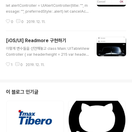
글 내용
let alertController = UIAlertController(title: "", m
essage: "", preferredStyle: .alert) let cancelActi
on = UIAlertAction(title: "Cancel", style: .cancel)
0
0
2019. 12. 11.
{ (action) in // Cancel버튼 눌렀을 때 뭐할거야 } alert
Controller.addAction(cancelAction) let OKActio
n = UIAlertAction(title: "OK", style: .default) { (acti
[iOS/UI] Readmore 구현하기
on) in } OKAction.setValue(UIColor(displayP3Re
글 내용
d: 162/255, green: 32/255, blue: 58/255, alpha:
이렇게 변수들을 선언해놓고 class Main: UITableView
1), f..
Controller { var headerheight = 215 var headerh
eights = [Int : Int]() var moreless = "more" var m
1
0
2019. 12. 11.
oreindex = 100 var morearray = [Int]() 우선 셀 안
의 버튼에 addTarget 해준다. action안에는 설정해놓은
함수를 집어넣는다. cell.morebtn.addTarget(self, ac
tion:#selector(Main.more(sender:)) , for: UICont
rol.Event.touchUpInside) 설정해놓은 more이라는
이 블로그 인기글
함수 안에 높이를 알아내는 함수 heightForView를 이용
해 길이를 알아내고 sender..