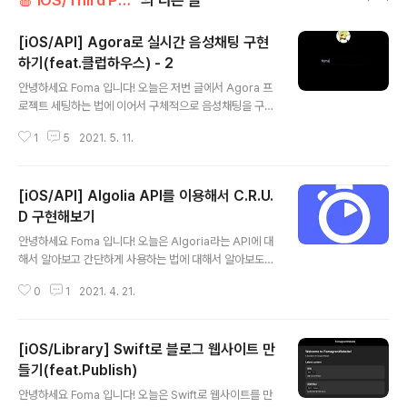
🍎 iOS/Third Party
의 다른 글
[iOS/API] Agora로 실시간 음성채팅 구현
하기(feat.클럽하우스) - 2
글 내용
안녕하세요 Foma 입니다! 오늘은 저번 글에서 Agora 프
로젝트 세팅하는 법에 이어서 구체적으로 음성채팅을 구현
하는 법에 대해서 다뤄보도록 하겠습니다! (혹시라도 프로
1
5
2021. 5. 11.
젝트 설정법을 안보신 분들은 여기 에서 보고 와주세요!) P
review Pod Podfile에 아래와 같이 AgoraRtc를 추가
해주세요! (버전은 바뀔수도 있으니 확인해서 추가해주세
[iOS/API] Algolia API를 이용해서 C.R.U.
요.) pod ‘AgoraRtcEngine_iOS’, ‘~> 3.1.0’ Info.plis
t 마이크 사용 권한을 설정해주세요! NSMicrophoneUs
D 구현해보기
글 내용
ageDescription 마이크 좀 쓸게? StoryBoard Agora
안녕하세요 Foma 입니다! 오늘은 Algoria라는 API에 대
ViewController 먼저 네비게이션 컨트롤러를 Embed
해서 알아보고 간단하게 사용하는 법에 대해서 알아보도록
해주시고 이름을 적는 텍스트필드와 입장할 수 있는 버튼
하겠습니다. 바로 시작할게요~ 알고리아란?😀 알고리아
을 만들어 놓았습..
0
1
2021. 4. 21.
는 SaaS(Search as a Service) 플랫폼으로 즉, 검색 서
비스 플랫폼입니다. 백엔드,프론트엔드,API 클라이언트 등
다양한 환경으로 API가 제공됩니다. 검색 서비스뿐만 아니
[iOS/Library] Swift로 블로그 웹사이트 만
라 AI,Analytics 등 다양한 기능을 제공합니다. 가격은 10
00번 검색에 1달러입니다. (검색 1번에 1원이니... 좀 비싼
들기(feat.Publish)
글 내용
거 같네요...) 알고리아를 사용하면 어떤 것이 좋을까요?🤔
안녕하세요 Foma 입니다! 오늘은 Swift로 웹사이트를 만
1. 자동완성 검색기능 알고리아는 검색 텍스트에 따라서 관