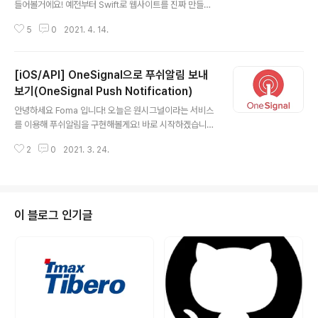
들어볼거에요! 예전부터 Swift로 웹사이트를 진짜 만들고
련있는 텍스트를 포함하거나 관련있는 데이터들을 빠르게
싶었는데 좋은 라이브러리를 찾게 되어서 공유하려고 글을
제공하여 사용자에게 좋은 경험을 제공합니다. 2..
5
0
2021. 4. 14.
작성합니다! 바로 시작할게요~ Publish iOS계(?)에서 아
주 유명한 John Sundell 님이 만드신 Publish 라는 라이
브러리를 이용할 것입니다! JohnSundell/Publish A st
[iOS/API] OneSignal으로 푸쉬알림 보내
atic site generator for Swift developers. Contrib
ute to JohnSundell/Publish development by cre
보기(OneSignal Push Notification)
글 내용
ating an account on GitHub. github.com Swift Pa
안녕하세요 Foma 입니다! 오늘은 원시그널이라는 서비스
ckage Manager 이 라이브러리는 코코아팟이나 카르타
를 이용해 푸쉬알림을 구현해볼게요! 바로 시작하겠습니다
고를 지원하지 않고 스위..
~ KeyChainAccess 먼저 키체인 접근으로 가서 인증 기
2
0
2021. 3. 24.
관에서 인증서를 요청합니다. 자신의 이메일 주소를 입력
하고 디스크에 저장됨을 클릭한 뒤 계속을 눌러주세요. 인
증서를 원하는 이름으로 지은 다음 저장해주세요! 이렇게
하면 다음과 같은 파일이 생길거에요! Apple Develope
r 이제 애플 개발자 사이트로 이동합니다. 로그인 - Apple
이 블로그 인기글
idmsa.apple.com Certificates,Identifiers & Profil
es로 이동해주세요. 왼쪽 탭에서 Identifiers를 클릭해주
시고 Identifiers + 버튼을 눌러줍니다. App IDs를 클릭
해주시고 Continue를..