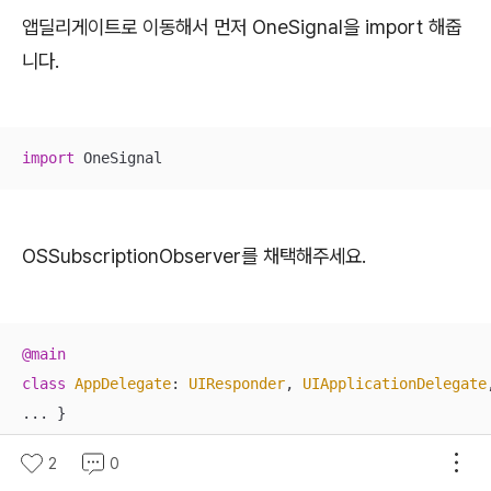
앱딜리게이트로 이동해서 먼저 OneSignal을 import 해줍
니다.
import
 OneSignal
OSSubscriptionObserver를 채택해주세요.
@main
class
AppDelegate
: 
UIResponder
, 
UIApplicationDelegate
...
 }
2
0