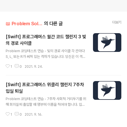
더보기
📖 Problem Solution/Programmers
의 다른 글
[Swift] 프로그래머스 월간 코드 챌린지 3 빛
의 경로 사이클
글 내용
Problem 코딩테스트 연습 - 빛의 경로 사이클 각 칸마다
S, L, 또는 R가 써져 있는 격자가 있습니다. 당신은 이 격자
에서 빛을 쏘고자 합니다. 이 격자의 각 칸에는 다음과 같은
1
0
2021. 9. 24.
특이한 성질이 있습니다. 빛이 "S"가 써진 칸에 도달한 경
우, 직진 programmers.co.kr Solution 1. 사이클에 대
한 개념을 이해한다. 사이클은 처음 시작한 칸에서 처음 시
[Swift] 프로그래머스 위클리 챌린지 7주차
작한 방향으로 다시 되돌아 올 때 사이클이 형성됩니다. 즉
(0,0)에서 오른쪽으로 빛을 쐈고 다시 (0,0)에서 오른쪽으
입실 퇴실
글 내용
로 들어오는 빛이 있다면 사이클입니다. 2. 위치와 방향을
Problem 코딩테스트 연습 - 7주차 사회적 거리두기를 위
기억할 Location 구조체를 만들어준다. struct Locatio
해 회의실에 출입할 때 명부에 이름을 적어야 합니다. 입실
n:Equatable { var x:Int,y:Int,d:String } 3. 사이..
과 퇴실이 동시에 이뤄지는 경우는 없으며, 입실 시각과 퇴
1
0
2021. 9. 16.
실 시각은 따로 기록하지 않습니다. 오늘 회의실에는 prog
rammers.co.kr Solution 1. 반드시 만나는 경우를 구하