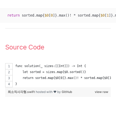
return
 sorted.map{
$0
[
0
]}.max()
!
*
 sorted.map{
$0
[
1
]}.
Source Code
func solution(_ sizes:[[Int]]) -> Int {
    let sorted = sizes.map{$0.sorted()}
    return sorted.map{$0[0]}.max()! * sorted.map{$0[1]}
}
최소직사각형.swift
hosted with ❤ by
GitHub
view raw